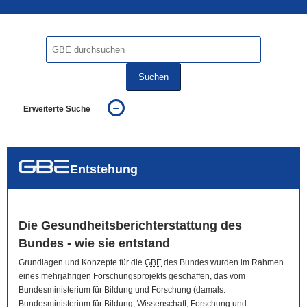
Suchen
Erweiterte Suche
... alle Worte
... eines der Worte
... genau diesen Ausdruck
auch in allen Texten suchen (Volltextsuche)
Entstehung
auch Synonyme einbeziehen
auch ähnlich geschriebenes einbeziehen
Die Gesundheitsberichterstattung des
Bundes - wie sie entstand
Grundlagen und Konzepte für die
GBE
des Bundes wurden im Rahmen
eines mehrjährigen Forschungsprojekts geschaffen, das vom
Bundesministerium für Bildung und Forschung (damals:
Bundesministerium für Bildung, Wissenschaft, Forschung und