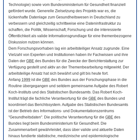
Technologie) sowie vom Bundesministerium für Gesundheit finanziell
gefördert wurde. Generelle Zielsetzung des Projekts war es, die
lückenhafte Datenlage zum Gesundheitswesen in Deutschland zu
verbessern und gleichzeitig schrittweise eine Dateninfrastruktur zu
schaffen, die Politik, Wissenschaft, Forschung und die interessierte
Öffentlichkeit als valide Informationsgrundlage für eine themenbezogene
Diskussion nutzen können.
Dem Forschungsvorhaben lag ein arbeitsteiliger Ansatz zugrunde. Eine
Vielzahl von Experten und Institutionen haben ihr Fachwissen und ihre
Daten der
GBE
des Bundes für die Zwecke der Berichterstattung zur
Verfügung gestellt und aktiv an der Themenbearbeitung mitgewirkt. Der
arbeitsteilige Ansatz hat sich bewährt und gilt bis heute fort.
Anfang
1999
ist die
GBE
des Bundes aus der Forschungsphase in die
Routine übergegangen und seitdem gemeinsame Aufgabe des Robert
Koch-Instituts und des Statistischen Bundesamts. Das Robert Koch-
Institut trägt die fachliche Verantwortung für die
GBE
des Bundes und
koordiniert das Berichtssystem. Aufgabe des Statistischen Bundesamts
ist der Betrieb des Informations- und Dokumentationszentrums
"Gesundheitsdaten". Die politische Verantwortung für die
GBE
des
Bundes liegt beim Bundesministerium für Gesundheit. Die
Zusammenarbeit gewährleistet, dass über valide und aktuelle Daten
hinaus fundierte statistische, medizinische und epidemiologische