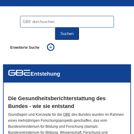
Suchen
Erweiterte Suche
... alle Worte
... eines der Worte
... genau diesen Ausdruck
auch in allen Texten suchen (Volltextsuche)
Entstehung
auch Synonyme einbeziehen
auch ähnlich geschriebenes einbeziehen
Die Gesundheitsberichterstattung des
Bundes - wie sie entstand
Grundlagen und Konzepte für die
GBE
des Bundes wurden im Rahmen
eines mehrjährigen Forschungsprojekts geschaffen, das vom
Bundesministerium für Bildung und Forschung (damals:
Bundesministerium für Bildung, Wissenschaft, Forschung und