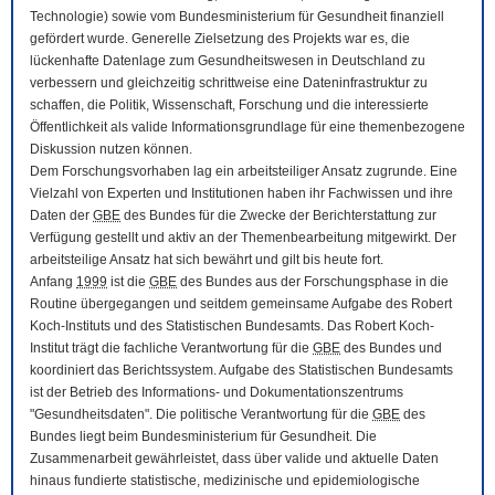
Technologie) sowie vom Bundesministerium für Gesundheit finanziell
gefördert wurde. Generelle Zielsetzung des Projekts war es, die
lückenhafte Datenlage zum Gesundheitswesen in Deutschland zu
verbessern und gleichzeitig schrittweise eine Dateninfrastruktur zu
schaffen, die Politik, Wissenschaft, Forschung und die interessierte
Öffentlichkeit als valide Informationsgrundlage für eine themenbezogene
Diskussion nutzen können.
Dem Forschungsvorhaben lag ein arbeitsteiliger Ansatz zugrunde. Eine
Vielzahl von Experten und Institutionen haben ihr Fachwissen und ihre
Daten der
GBE
des Bundes für die Zwecke der Berichterstattung zur
Verfügung gestellt und aktiv an der Themenbearbeitung mitgewirkt. Der
arbeitsteilige Ansatz hat sich bewährt und gilt bis heute fort.
Anfang
1999
ist die
GBE
des Bundes aus der Forschungsphase in die
Routine übergegangen und seitdem gemeinsame Aufgabe des Robert
Koch-Instituts und des Statistischen Bundesamts. Das Robert Koch-
Institut trägt die fachliche Verantwortung für die
GBE
des Bundes und
koordiniert das Berichtssystem. Aufgabe des Statistischen Bundesamts
ist der Betrieb des Informations- und Dokumentationszentrums
"Gesundheitsdaten". Die politische Verantwortung für die
GBE
des
Bundes liegt beim Bundesministerium für Gesundheit. Die
Zusammenarbeit gewährleistet, dass über valide und aktuelle Daten
hinaus fundierte statistische, medizinische und epidemiologische