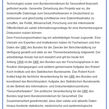
Technologie) sowie vom Bundesministerium für Gesundheit finanziell
gefördert wurde. Generelle Zielsetzung des Projekts war es, die
lückenhafte Datenlage zum Gesundheitswesen in Deutschland zu
verbessern und gleichzeitig schrittweise eine Dateninfrastruktur zu
schaffen, die Politik, Wissenschaft, Forschung und die interessierte
Öffentlichkeit als valide Informationsgrundlage für eine themenbezogene
Diskussion nutzen können.
Dem Forschungsvorhaben lag ein arbeitsteiliger Ansatz zugrunde. Eine
Vielzahl von Experten und Institutionen haben ihr Fachwissen und ihre
Daten der
GBE
des Bundes für die Zwecke der Berichterstattung zur
Verfügung gestellt und aktiv an der Themenbearbeitung mitgewirkt. Der
arbeitsteilige Ansatz hat sich bewährt und gilt bis heute fort.
Anfang
1999
ist die
GBE
des Bundes aus der Forschungsphase in die
Routine übergegangen und seitdem gemeinsame Aufgabe des Robert
Koch-Instituts und des Statistischen Bundesamts. Das Robert Koch-
Institut trägt die fachliche Verantwortung für die
GBE
des Bundes und
koordiniert das Berichtssystem. Aufgabe des Statistischen Bundesamts
ist der Betrieb des Informations- und Dokumentationszentrums
"Gesundheitsdaten". Die politische Verantwortung für die
GBE
des
Bundes liegt beim Bundesministerium für Gesundheit. Die
Zusammenarbeit gewährleistet, dass über valide und aktuelle Daten
hinaus fundierte statistische, medizinische und epidemiologische