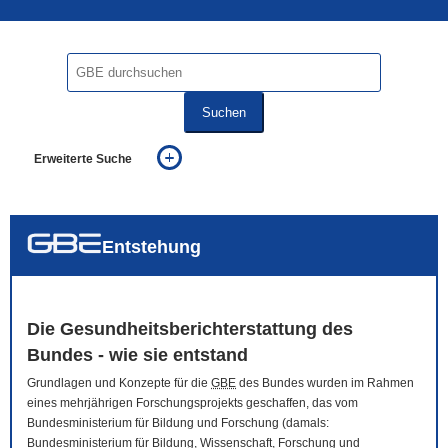
Suchen
Erweiterte Suche
... alle Worte
... eines der Worte
... genau diesen Ausdruck
auch in allen Texten suchen (Volltextsuche)
Entstehung
auch Synonyme einbeziehen
auch ähnlich geschriebenes einbeziehen
Die Gesundheitsberichterstattung des
Bundes - wie sie entstand
Grundlagen und Konzepte für die
GBE
des Bundes wurden im Rahmen
eines mehrjährigen Forschungsprojekts geschaffen, das vom
Bundesministerium für Bildung und Forschung (damals:
Bundesministerium für Bildung, Wissenschaft, Forschung und