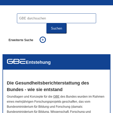
Suchen
Erweiterte Suche
... alle Worte
... eines der Worte
... genau diesen Ausdruck
auch in allen Texten suchen (Volltextsuche)
Entstehung
auch Synonyme einbeziehen
auch ähnlich geschriebenes einbeziehen
Die Gesundheitsberichterstattung des
Bundes - wie sie entstand
Grundlagen und Konzepte für die
GBE
des Bundes wurden im Rahmen
eines mehrjährigen Forschungsprojekts geschaffen, das vom
Bundesministerium für Bildung und Forschung (damals:
Bundesministerium für Bildung, Wissenschaft, Forschung und