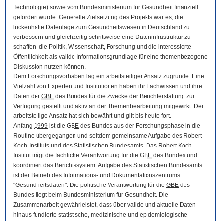
Technologie) sowie vom Bundesministerium für Gesundheit finanziell
gefördert wurde. Generelle Zielsetzung des Projekts war es, die
lückenhafte Datenlage zum Gesundheitswesen in Deutschland zu
verbessern und gleichzeitig schrittweise eine Dateninfrastruktur zu
schaffen, die Politik, Wissenschaft, Forschung und die interessierte
Öffentlichkeit als valide Informationsgrundlage für eine themenbezogene
Diskussion nutzen können.
Dem Forschungsvorhaben lag ein arbeitsteiliger Ansatz zugrunde. Eine
Vielzahl von Experten und Institutionen haben ihr Fachwissen und ihre
Daten der
GBE
des Bundes für die Zwecke der Berichterstattung zur
Verfügung gestellt und aktiv an der Themenbearbeitung mitgewirkt. Der
arbeitsteilige Ansatz hat sich bewährt und gilt bis heute fort.
Anfang
1999
ist die
GBE
des Bundes aus der Forschungsphase in die
Routine übergegangen und seitdem gemeinsame Aufgabe des Robert
Koch-Instituts und des Statistischen Bundesamts. Das Robert Koch-
Institut trägt die fachliche Verantwortung für die
GBE
des Bundes und
koordiniert das Berichtssystem. Aufgabe des Statistischen Bundesamts
ist der Betrieb des Informations- und Dokumentationszentrums
"Gesundheitsdaten". Die politische Verantwortung für die
GBE
des
Bundes liegt beim Bundesministerium für Gesundheit. Die
Zusammenarbeit gewährleistet, dass über valide und aktuelle Daten
hinaus fundierte statistische, medizinische und epidemiologische