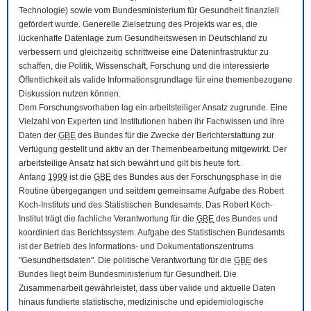
Technologie) sowie vom Bundesministerium für Gesundheit finanziell
gefördert wurde. Generelle Zielsetzung des Projekts war es, die
lückenhafte Datenlage zum Gesundheitswesen in Deutschland zu
verbessern und gleichzeitig schrittweise eine Dateninfrastruktur zu
schaffen, die Politik, Wissenschaft, Forschung und die interessierte
Öffentlichkeit als valide Informationsgrundlage für eine themenbezogene
Diskussion nutzen können.
Dem Forschungsvorhaben lag ein arbeitsteiliger Ansatz zugrunde. Eine
Vielzahl von Experten und Institutionen haben ihr Fachwissen und ihre
Daten der
GBE
des Bundes für die Zwecke der Berichterstattung zur
Verfügung gestellt und aktiv an der Themenbearbeitung mitgewirkt. Der
arbeitsteilige Ansatz hat sich bewährt und gilt bis heute fort.
Anfang
1999
ist die
GBE
des Bundes aus der Forschungsphase in die
Routine übergegangen und seitdem gemeinsame Aufgabe des Robert
Koch-Instituts und des Statistischen Bundesamts. Das Robert Koch-
Institut trägt die fachliche Verantwortung für die
GBE
des Bundes und
koordiniert das Berichtssystem. Aufgabe des Statistischen Bundesamts
ist der Betrieb des Informations- und Dokumentationszentrums
"Gesundheitsdaten". Die politische Verantwortung für die
GBE
des
Bundes liegt beim Bundesministerium für Gesundheit. Die
Zusammenarbeit gewährleistet, dass über valide und aktuelle Daten
hinaus fundierte statistische, medizinische und epidemiologische