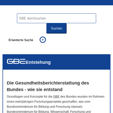
Suchen
Erweiterte Suche
... alle Worte
... eines der Worte
... genau diesen Ausdruck
auch in allen Texten suchen (Volltextsuche)
Entstehung
auch Synonyme einbeziehen
auch ähnlich geschriebenes einbeziehen
Die Gesundheitsberichterstattung des
Bundes - wie sie entstand
Grundlagen und Konzepte für die
GBE
des Bundes wurden im Rahmen
eines mehrjährigen Forschungsprojekts geschaffen, das vom
Bundesministerium für Bildung und Forschung (damals:
Bundesministerium für Bildung, Wissenschaft, Forschung und