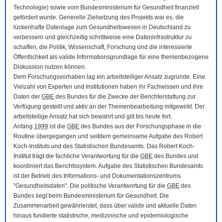
Technologie) sowie vom Bundesministerium für Gesundheit finanziell
gefördert wurde. Generelle Zielsetzung des Projekts war es, die
lückenhafte Datenlage zum Gesundheitswesen in Deutschland zu
verbessern und gleichzeitig schrittweise eine Dateninfrastruktur zu
schaffen, die Politik, Wissenschaft, Forschung und die interessierte
Öffentlichkeit als valide Informationsgrundlage für eine themenbezogene
Diskussion nutzen können.
Dem Forschungsvorhaben lag ein arbeitsteiliger Ansatz zugrunde. Eine
Vielzahl von Experten und Institutionen haben ihr Fachwissen und ihre
Daten der
GBE
des Bundes für die Zwecke der Berichterstattung zur
Verfügung gestellt und aktiv an der Themenbearbeitung mitgewirkt. Der
arbeitsteilige Ansatz hat sich bewährt und gilt bis heute fort.
Anfang
1999
ist die
GBE
des Bundes aus der Forschungsphase in die
Routine übergegangen und seitdem gemeinsame Aufgabe des Robert
Koch-Instituts und des Statistischen Bundesamts. Das Robert Koch-
Institut trägt die fachliche Verantwortung für die
GBE
des Bundes und
koordiniert das Berichtssystem. Aufgabe des Statistischen Bundesamts
ist der Betrieb des Informations- und Dokumentationszentrums
"Gesundheitsdaten". Die politische Verantwortung für die
GBE
des
Bundes liegt beim Bundesministerium für Gesundheit. Die
Zusammenarbeit gewährleistet, dass über valide und aktuelle Daten
hinaus fundierte statistische, medizinische und epidemiologische