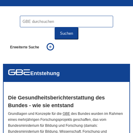
Suchen
Erweiterte Suche
... alle Worte
... eines der Worte
... genau diesen Ausdruck
auch in allen Texten suchen (Volltextsuche)
Entstehung
auch Synonyme einbeziehen
auch ähnlich geschriebenes einbeziehen
Die Gesundheitsberichterstattung des
Bundes - wie sie entstand
Grundlagen und Konzepte für die
GBE
des Bundes wurden im Rahmen
eines mehrjährigen Forschungsprojekts geschaffen, das vom
Bundesministerium für Bildung und Forschung (damals:
Bundesministerium für Bildung, Wissenschaft, Forschung und