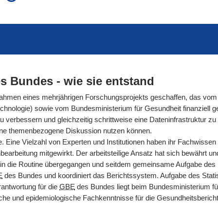
auch in allen Texten suchen (Volltextsuche)
e
auch Synonyme einbeziehen
 Ausdruck
auch ähnlich geschriebenes einbeziehen
s Bundes - wie sie entstand
men eines mehrjährigen Forschungsprojekts geschaffen, das vom 
hnologie) sowie vom Bundesministerium für Gesundheit finanziell gef
rbessern und gleichzeitig schrittweise eine Dateninfrastruktur zu s
ür eine themenbezogene Diskussion nutzen können.
. Eine Vielzahl von Experten und Institutionen haben ihr Fachwissen
arbeitung mitgewirkt. Der arbeitsteilige Ansatz hat sich bewährt und g
n die Routine übergegangen und seitdem gemeinsame Aufgabe des Ro
E
des Bundes und koordiniert das Berichtssystem. Aufgabe des Statis
antwortung für die
GBE
des Bundes liegt beim Bundesministerium fü
nische und epidemiologische Fachkenntnisse für die Gesundheitsberic