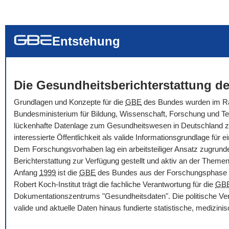
... alle Worte
... eines der Wort
... genau diesen
Entstehung
Die Gesundheitsberichterstattung de
Grundlagen und Konzepte für die
GBE
des Bundes wurden im Rah
Bundesministerium für Bildung, Wissenschaft, Forschung und Tec
lückenhafte Datenlage zum Gesundheitswesen in Deutschland zu ve
interessierte Öffentlichkeit als valide Informationsgrundlage f
Dem Forschungsvorhaben lag ein arbeitsteiliger Ansatz zugrunde
Berichterstattung zur Verfügung gestellt und aktiv an der Themenbe
Anfang
1999
ist die
GBE
des Bundes aus der Forschungsphase i
Robert Koch-Institut trägt die fachliche Verantwortung für die
GB
Dokumentationszentrums "Gesundheitsdaten". Die politische Ver
valide und aktuelle Daten hinaus fundierte statistische, medizi