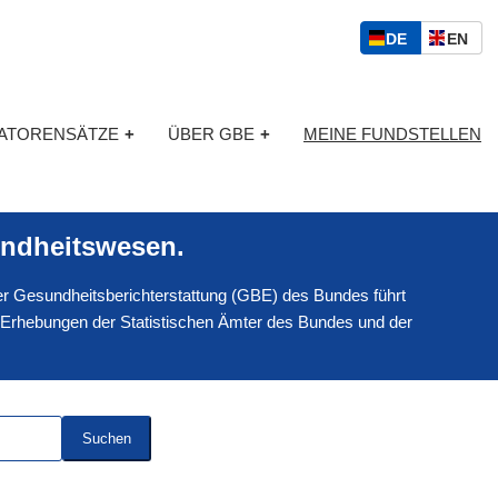
S
D
E
DE
EN
p
E
N
r
U
G
a
T
L
c
KATORENSÄTZE
+
ÜBER GBE
+
MEINE FUNDSTELLEN
S
I
h
C
S
a
H
C
u
H
s
ndheitswesen.
w
a
 der Gesundheitsberichterstattung (GBE) des Bundes führt
h
l
 Erhebungen der Statistischen Ämter des Bundes und der
Suchen