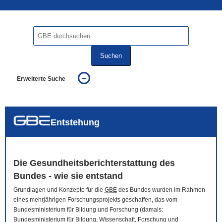
Suchen
Erweiterte Suche
... alle Worte
... eines der Worte
... genau diesen Ausdruck
auch in allen Texten suchen (Volltextsuche)
Entstehung
auch Synonyme einbeziehen
auch ähnlich geschriebenes einbeziehen
Die Gesundheitsberichterstattung des
Bundes - wie sie entstand
Grundlagen und Konzepte für die
GBE
des Bundes wurden im Rahmen
eines mehrjährigen Forschungsprojekts geschaffen, das vom
Bundesministerium für Bildung und Forschung (damals:
Bundesministerium für Bildung, Wissenschaft, Forschung und