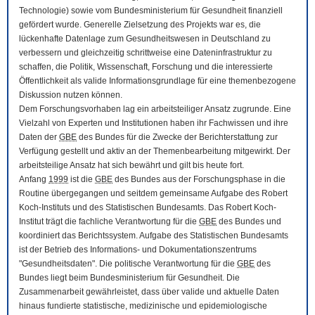
Technologie) sowie vom Bundesministerium für Gesundheit finanziell
gefördert wurde. Generelle Zielsetzung des Projekts war es, die
lückenhafte Datenlage zum Gesundheitswesen in Deutschland zu
verbessern und gleichzeitig schrittweise eine Dateninfrastruktur zu
schaffen, die Politik, Wissenschaft, Forschung und die interessierte
Öffentlichkeit als valide Informationsgrundlage für eine themenbezogene
Diskussion nutzen können.
Dem Forschungsvorhaben lag ein arbeitsteiliger Ansatz zugrunde. Eine
Vielzahl von Experten und Institutionen haben ihr Fachwissen und ihre
Daten der
GBE
des Bundes für die Zwecke der Berichterstattung zur
Verfügung gestellt und aktiv an der Themenbearbeitung mitgewirkt. Der
arbeitsteilige Ansatz hat sich bewährt und gilt bis heute fort.
Anfang
1999
ist die
GBE
des Bundes aus der Forschungsphase in die
Routine übergegangen und seitdem gemeinsame Aufgabe des Robert
Koch-Instituts und des Statistischen Bundesamts. Das Robert Koch-
Institut trägt die fachliche Verantwortung für die
GBE
des Bundes und
koordiniert das Berichtssystem. Aufgabe des Statistischen Bundesamts
ist der Betrieb des Informations- und Dokumentationszentrums
"Gesundheitsdaten". Die politische Verantwortung für die
GBE
des
Bundes liegt beim Bundesministerium für Gesundheit. Die
Zusammenarbeit gewährleistet, dass über valide und aktuelle Daten
hinaus fundierte statistische, medizinische und epidemiologische