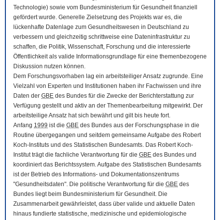
Technologie) sowie vom Bundesministerium für Gesundheit finanziell
gefördert wurde. Generelle Zielsetzung des Projekts war es, die
lückenhafte Datenlage zum Gesundheitswesen in Deutschland zu
verbessern und gleichzeitig schrittweise eine Dateninfrastruktur zu
schaffen, die Politik, Wissenschaft, Forschung und die interessierte
Öffentlichkeit als valide Informationsgrundlage für eine themenbezogene
Diskussion nutzen können.
Dem Forschungsvorhaben lag ein arbeitsteiliger Ansatz zugrunde. Eine
Vielzahl von Experten und Institutionen haben ihr Fachwissen und ihre
Daten der
GBE
des Bundes für die Zwecke der Berichterstattung zur
Verfügung gestellt und aktiv an der Themenbearbeitung mitgewirkt. Der
arbeitsteilige Ansatz hat sich bewährt und gilt bis heute fort.
Anfang
1999
ist die
GBE
des Bundes aus der Forschungsphase in die
Routine übergegangen und seitdem gemeinsame Aufgabe des Robert
Koch-Instituts und des Statistischen Bundesamts. Das Robert Koch-
Institut trägt die fachliche Verantwortung für die
GBE
des Bundes und
koordiniert das Berichtssystem. Aufgabe des Statistischen Bundesamts
ist der Betrieb des Informations- und Dokumentationszentrums
"Gesundheitsdaten". Die politische Verantwortung für die
GBE
des
Bundes liegt beim Bundesministerium für Gesundheit. Die
Zusammenarbeit gewährleistet, dass über valide und aktuelle Daten
hinaus fundierte statistische, medizinische und epidemiologische