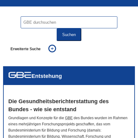
Suchen
Erweiterte Suche
... alle Worte
... eines der Worte
... genau diesen Ausdruck
auch in allen Texten suchen (Volltextsuche)
Entstehung
auch Synonyme einbeziehen
auch ähnlich geschriebenes einbeziehen
Die Gesundheitsberichterstattung des
Bundes - wie sie entstand
Grundlagen und Konzepte für die
GBE
des Bundes wurden im Rahmen
eines mehrjährigen Forschungsprojekts geschaffen, das vom
Bundesministerium für Bildung und Forschung (damals:
Bundesministerium für Bildung, Wissenschaft, Forschung und