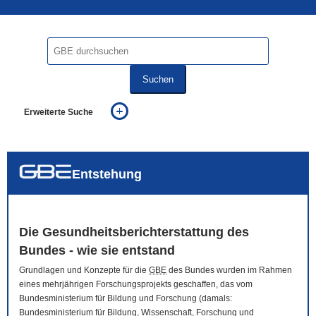
Suchen
Erweiterte Suche
... alle Worte
... eines der Worte
... genau diesen Ausdruck
auch in allen Texten suchen (Volltextsuche)
Entstehung
auch Synonyme einbeziehen
auch ähnlich geschriebenes einbeziehen
Die Gesundheitsberichterstattung des
Bundes - wie sie entstand
Grundlagen und Konzepte für die
GBE
des Bundes wurden im Rahmen
eines mehrjährigen Forschungsprojekts geschaffen, das vom
Bundesministerium für Bildung und Forschung (damals:
Bundesministerium für Bildung, Wissenschaft, Forschung und