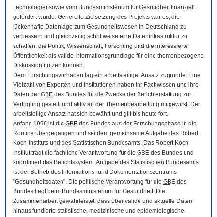
Technologie) sowie vom Bundesministerium für Gesundheit finanziell
gefördert wurde. Generelle Zielsetzung des Projekts war es, die
lückenhafte Datenlage zum Gesundheitswesen in Deutschland zu
verbessern und gleichzeitig schrittweise eine Dateninfrastruktur zu
schaffen, die Politik, Wissenschaft, Forschung und die interessierte
Öffentlichkeit als valide Informationsgrundlage für eine themenbezogene
Diskussion nutzen können.
Dem Forschungsvorhaben lag ein arbeitsteiliger Ansatz zugrunde. Eine
Vielzahl von Experten und Institutionen haben ihr Fachwissen und ihre
Daten der
GBE
des Bundes für die Zwecke der Berichterstattung zur
Verfügung gestellt und aktiv an der Themenbearbeitung mitgewirkt. Der
arbeitsteilige Ansatz hat sich bewährt und gilt bis heute fort.
Anfang
1999
ist die
GBE
des Bundes aus der Forschungsphase in die
Routine übergegangen und seitdem gemeinsame Aufgabe des Robert
Koch-Instituts und des Statistischen Bundesamts. Das Robert Koch-
Institut trägt die fachliche Verantwortung für die
GBE
des Bundes und
koordiniert das Berichtssystem. Aufgabe des Statistischen Bundesamts
ist der Betrieb des Informations- und Dokumentationszentrums
"Gesundheitsdaten". Die politische Verantwortung für die
GBE
des
Bundes liegt beim Bundesministerium für Gesundheit. Die
Zusammenarbeit gewährleistet, dass über valide und aktuelle Daten
hinaus fundierte statistische, medizinische und epidemiologische