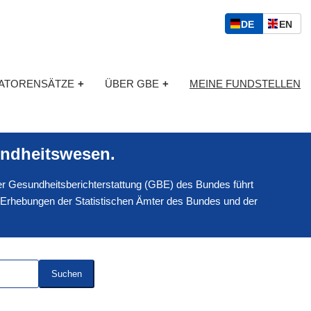
S
D
E
DE
EN
p
E
N
r
U
G
a
T
L
c
KATORENSÄTZE
+
ÜBER GBE
+
MEINE FUNDSTELLEN
S
I
h
C
S
a
H
C
u
H
s
ndheitswesen.
w
a
 der Gesundheitsberichterstattung (GBE) des Bundes führt
h
l
 Erhebungen der Statistischen Ämter des Bundes und der
Suchen