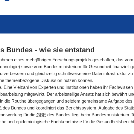
auch in allen Texten suchen (Volltextsuche)
e
auch Synonyme einbeziehen
 Ausdruck
auch ähnlich geschriebenes einbeziehen
s Bundes - wie sie entstand
men eines mehrjährigen Forschungsprojekts geschaffen, das vom 
hnologie) sowie vom Bundesministerium für Gesundheit finanziell gef
rbessern und gleichzeitig schrittweise eine Dateninfrastruktur zu s
ür eine themenbezogene Diskussion nutzen können.
. Eine Vielzahl von Experten und Institutionen haben ihr Fachwissen
arbeitung mitgewirkt. Der arbeitsteilige Ansatz hat sich bewährt und g
n die Routine übergegangen und seitdem gemeinsame Aufgabe des Ro
E
des Bundes und koordiniert das Berichtssystem. Aufgabe des Statis
antwortung für die
GBE
des Bundes liegt beim Bundesministerium fü
nische und epidemiologische Fachkenntnisse für die Gesundheitsberic