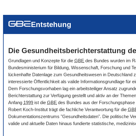
... alle Worte
... eines der Wort
... genau diesen
Entstehung
Die Gesundheitsberichterstattung de
Grundlagen und Konzepte für die
GBE
des Bundes wurden im Rah
Bundesministerium für Bildung, Wissenschaft, Forschung und Tec
lückenhafte Datenlage zum Gesundheitswesen in Deutschland zu ve
interessierte Öffentlichkeit als valide Informationsgrundlage f
Dem Forschungsvorhaben lag ein arbeitsteiliger Ansatz zugrunde
Berichterstattung zur Verfügung gestellt und aktiv an der Themenbe
Anfang
1999
ist die
GBE
des Bundes aus der Forschungsphase i
Robert Koch-Institut trägt die fachliche Verantwortung für die
GB
Dokumentationszentrums "Gesundheitsdaten". Die politische Ver
valide und aktuelle Daten hinaus fundierte statistische, medizi