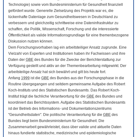
Technologie) sowie vom Bundesministerium für Gesundheit finanziell
gefördert wurde. Generelle Zielsetzung des Projekts war es, die
lückenhafte Datenlage zum Gesundheitswesen in Deutschland zu
verbessern und gleichzeitig schrittweise eine Dateninfrastruktur zu
schaffen, die Politik, Wissenschaft, Forschung und die interessierte
Öffentlichkeit als valide Informationsgrundlage für eine themenbezogene
Diskussion nutzen können.
Dem Forschungsvorhaben lag ein arbeitsteiliger Ansatz zugrunde. Eine
Vielzahl von Experten und Institutionen haben ihr Fachwissen und ihre
Daten der
GBE
des Bundes für die Zwecke der Berichterstattung zur
Verfügung gestellt und aktiv an der Themenbearbeitung mitgewirkt. Der
arbeitsteilige Ansatz hat sich bewährt und gilt bis heute fort.
Anfang
1999
ist die
GBE
des Bundes aus der Forschungsphase in die
Routine übergegangen und seitdem gemeinsame Aufgabe des Robert
Koch-Instituts und des Statistischen Bundesamts. Das Robert Koch-
Institut trägt die fachliche Verantwortung für die
GBE
des Bundes und
koordiniert das Berichtssystem. Aufgabe des Statistischen Bundesamts
ist der Betrieb des Informations- und Dokumentationszentrums
"Gesundheitsdaten". Die politische Verantwortung für die
GBE
des
Bundes liegt beim Bundesministerium für Gesundheit. Die
Zusammenarbeit gewährleistet, dass über valide und aktuelle Daten
hinaus fundierte statistische, medizinische und epidemiologische