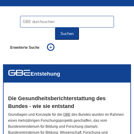
Suchen
Erweiterte Suche
... alle Worte
... eines der Worte
... genau diesen Ausdruck
auch in allen Texten suchen (Volltextsuche)
Entstehung
auch Synonyme einbeziehen
auch ähnlich geschriebenes einbeziehen
Die Gesundheitsberichterstattung des
Bundes - wie sie entstand
Grundlagen und Konzepte für die
GBE
des Bundes wurden im Rahmen
eines mehrjährigen Forschungsprojekts geschaffen, das vom
Bundesministerium für Bildung und Forschung (damals:
Bundesministerium für Bildung, Wissenschaft, Forschung und