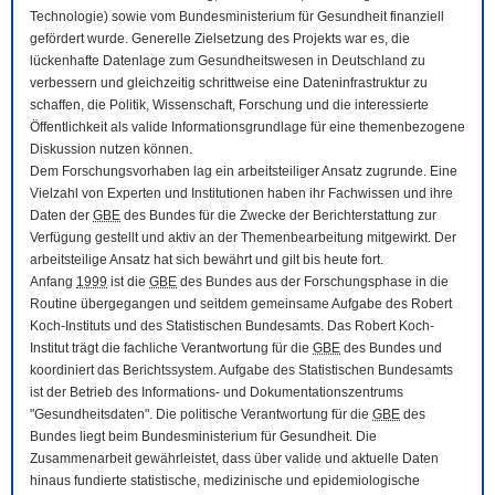
Technologie) sowie vom Bundesministerium für Gesundheit finanziell
gefördert wurde. Generelle Zielsetzung des Projekts war es, die
lückenhafte Datenlage zum Gesundheitswesen in Deutschland zu
verbessern und gleichzeitig schrittweise eine Dateninfrastruktur zu
schaffen, die Politik, Wissenschaft, Forschung und die interessierte
Öffentlichkeit als valide Informationsgrundlage für eine themenbezogene
Diskussion nutzen können.
Dem Forschungsvorhaben lag ein arbeitsteiliger Ansatz zugrunde. Eine
Vielzahl von Experten und Institutionen haben ihr Fachwissen und ihre
Daten der
GBE
des Bundes für die Zwecke der Berichterstattung zur
Verfügung gestellt und aktiv an der Themenbearbeitung mitgewirkt. Der
arbeitsteilige Ansatz hat sich bewährt und gilt bis heute fort.
Anfang
1999
ist die
GBE
des Bundes aus der Forschungsphase in die
Routine übergegangen und seitdem gemeinsame Aufgabe des Robert
Koch-Instituts und des Statistischen Bundesamts. Das Robert Koch-
Institut trägt die fachliche Verantwortung für die
GBE
des Bundes und
koordiniert das Berichtssystem. Aufgabe des Statistischen Bundesamts
ist der Betrieb des Informations- und Dokumentationszentrums
"Gesundheitsdaten". Die politische Verantwortung für die
GBE
des
Bundes liegt beim Bundesministerium für Gesundheit. Die
Zusammenarbeit gewährleistet, dass über valide und aktuelle Daten
hinaus fundierte statistische, medizinische und epidemiologische