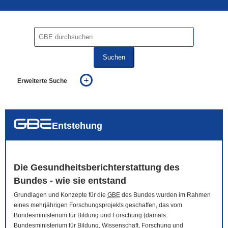
Suchen
Erweiterte Suche
... alle Worte
... eines der Worte
... genau diesen Ausdruck
auch in allen Texten suchen (Volltextsuche)
Entstehung
auch Synonyme einbeziehen
auch ähnlich geschriebenes einbeziehen
Die Gesundheitsberichterstattung des
Bundes - wie sie entstand
Grundlagen und Konzepte für die
GBE
des Bundes wurden im Rahmen
eines mehrjährigen Forschungsprojekts geschaffen, das vom
Bundesministerium für Bildung und Forschung (damals:
Bundesministerium für Bildung, Wissenschaft, Forschung und