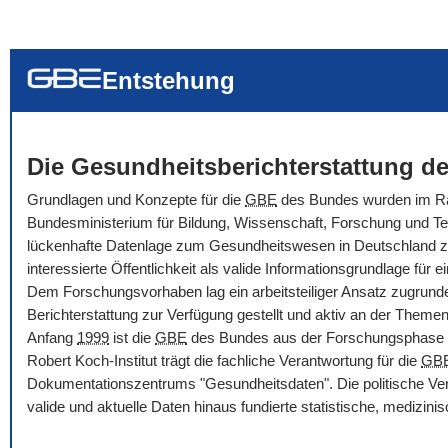
... alle Worte
... eines der Wort
... genau diesen
Entstehung
Die Gesundheitsberichterstattung de
Grundlagen und Konzepte für die
GBE
des Bundes wurden im Rah
Bundesministerium für Bildung, Wissenschaft, Forschung und Tec
lückenhafte Datenlage zum Gesundheitswesen in Deutschland zu ve
interessierte Öffentlichkeit als valide Informationsgrundlage f
Dem Forschungsvorhaben lag ein arbeitsteiliger Ansatz zugrunde
Berichterstattung zur Verfügung gestellt und aktiv an der Themenbe
Anfang
1999
ist die
GBE
des Bundes aus der Forschungsphase i
Robert Koch-Institut trägt die fachliche Verantwortung für die
GB
Dokumentationszentrums "Gesundheitsdaten". Die politische Ver
valide und aktuelle Daten hinaus fundierte statistische, medizi