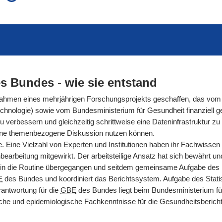
auch in allen Texten suchen (Volltextsuche)
e
auch Synonyme einbeziehen
 Ausdruck
auch ähnlich geschriebenes einbeziehen
s Bundes - wie sie entstand
men eines mehrjährigen Forschungsprojekts geschaffen, das vom 
hnologie) sowie vom Bundesministerium für Gesundheit finanziell gef
rbessern und gleichzeitig schrittweise eine Dateninfrastruktur zu s
ür eine themenbezogene Diskussion nutzen können.
. Eine Vielzahl von Experten und Institutionen haben ihr Fachwissen
arbeitung mitgewirkt. Der arbeitsteilige Ansatz hat sich bewährt und g
n die Routine übergegangen und seitdem gemeinsame Aufgabe des Ro
E
des Bundes und koordiniert das Berichtssystem. Aufgabe des Statis
antwortung für die
GBE
des Bundes liegt beim Bundesministerium fü
nische und epidemiologische Fachkenntnisse für die Gesundheitsberic