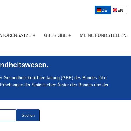
S
D
E
DE
EN
p
E
N
r
U
G
a
T
L
c
KATORENSÄTZE
+
ÜBER GBE
+
MEINE FUNDSTELLEN
S
I
h
C
S
a
H
C
u
H
s
ndheitswesen.
w
a
 der Gesundheitsberichterstattung (GBE) des Bundes führt
h
l
 Erhebungen der Statistischen Ämter des Bundes und der
Suchen