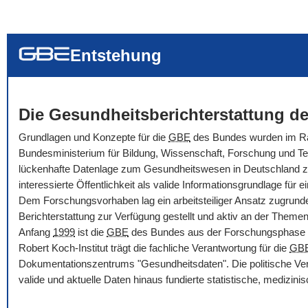
... alle Worte
... eines der Wort
... genau diesen
Entstehung
Die Gesundheitsberichterstattung de
Grundlagen und Konzepte für die
GBE
des Bundes wurden im Rah
Bundesministerium für Bildung, Wissenschaft, Forschung und Tec
lückenhafte Datenlage zum Gesundheitswesen in Deutschland zu ve
interessierte Öffentlichkeit als valide Informationsgrundlage f
Dem Forschungsvorhaben lag ein arbeitsteiliger Ansatz zugrunde
Berichterstattung zur Verfügung gestellt und aktiv an der Themenbe
Anfang
1999
ist die
GBE
des Bundes aus der Forschungsphase i
Robert Koch-Institut trägt die fachliche Verantwortung für die
GB
Dokumentationszentrums "Gesundheitsdaten". Die politische Ver
valide und aktuelle Daten hinaus fundierte statistische, medizi