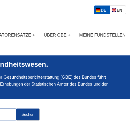
S
D
E
DE
EN
p
E
N
r
U
G
a
T
L
c
KATORENSÄTZE
+
ÜBER GBE
+
MEINE FUNDSTELLEN
S
I
h
C
S
a
H
C
u
H
s
ndheitswesen.
w
a
 der Gesundheitsberichterstattung (GBE) des Bundes führt
h
l
 Erhebungen der Statistischen Ämter des Bundes und der
Suchen