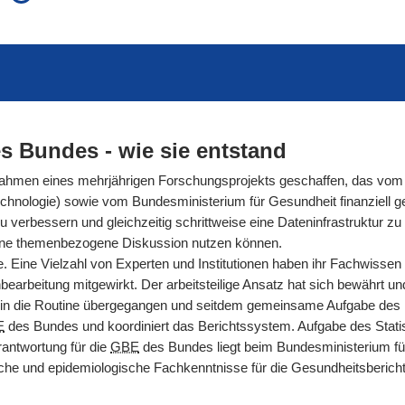
auch in allen Texten suchen (Volltextsuche)
e
auch Synonyme einbeziehen
 Ausdruck
auch ähnlich geschriebenes einbeziehen
s Bundes - wie sie entstand
men eines mehrjährigen Forschungsprojekts geschaffen, das vom 
hnologie) sowie vom Bundesministerium für Gesundheit finanziell gef
rbessern und gleichzeitig schrittweise eine Dateninfrastruktur zu s
ür eine themenbezogene Diskussion nutzen können.
. Eine Vielzahl von Experten und Institutionen haben ihr Fachwissen
arbeitung mitgewirkt. Der arbeitsteilige Ansatz hat sich bewährt und g
n die Routine übergegangen und seitdem gemeinsame Aufgabe des Ro
E
des Bundes und koordiniert das Berichtssystem. Aufgabe des Statis
antwortung für die
GBE
des Bundes liegt beim Bundesministerium fü
nische und epidemiologische Fachkenntnisse für die Gesundheitsberic