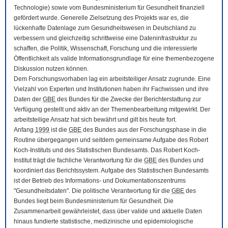
Technologie) sowie vom Bundesministerium für Gesundheit finanziell
gefördert wurde. Generelle Zielsetzung des Projekts war es, die
lückenhafte Datenlage zum Gesundheitswesen in Deutschland zu
verbessern und gleichzeitig schrittweise eine Dateninfrastruktur zu
schaffen, die Politik, Wissenschaft, Forschung und die interessierte
Öffentlichkeit als valide Informationsgrundlage für eine themenbezogene
Diskussion nutzen können.
Dem Forschungsvorhaben lag ein arbeitsteiliger Ansatz zugrunde. Eine
Vielzahl von Experten und Institutionen haben ihr Fachwissen und ihre
Daten der
GBE
des Bundes für die Zwecke der Berichterstattung zur
Verfügung gestellt und aktiv an der Themenbearbeitung mitgewirkt. Der
arbeitsteilige Ansatz hat sich bewährt und gilt bis heute fort.
Anfang
1999
ist die
GBE
des Bundes aus der Forschungsphase in die
Routine übergegangen und seitdem gemeinsame Aufgabe des Robert
Koch-Instituts und des Statistischen Bundesamts. Das Robert Koch-
Institut trägt die fachliche Verantwortung für die
GBE
des Bundes und
koordiniert das Berichtssystem. Aufgabe des Statistischen Bundesamts
ist der Betrieb des Informations- und Dokumentationszentrums
"Gesundheitsdaten". Die politische Verantwortung für die
GBE
des
Bundes liegt beim Bundesministerium für Gesundheit. Die
Zusammenarbeit gewährleistet, dass über valide und aktuelle Daten
hinaus fundierte statistische, medizinische und epidemiologische