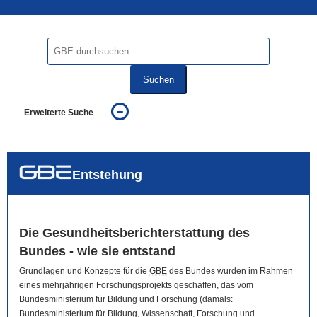
Suchen
Erweiterte Suche
... alle Worte
... eines der Worte
... genau diesen Ausdruck
auch in allen Texten suchen (Volltextsuche)
Entstehung
auch Synonyme einbeziehen
auch ähnlich geschriebenes einbeziehen
Die Gesundheitsberichterstattung des
Bundes - wie sie entstand
Grundlagen und Konzepte für die
GBE
des Bundes wurden im Rahmen
eines mehrjährigen Forschungsprojekts geschaffen, das vom
Bundesministerium für Bildung und Forschung (damals:
Bundesministerium für Bildung, Wissenschaft, Forschung und