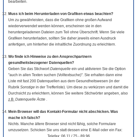
bearbeiten.
Muss ich beim Herunterladen von Grafiken etwas beachten?
Um zu gewährleisten, dass die Grafiken ohne großen Aufwand
wiederverwendet werden können, erscheinen sie in den
heruntergeladenen Dateien zum Teil ohne Überschrift. Wenn Sie viele
Grafiken herunterladen, sollten Sie daher jeweils einen Ausdruck
anfertigen, um hinterher die inhaltliche Zuordnung zu erleichtern.
Wo finde ich Hinweise zu den Ansprechpartnern
gesundheitsbezogener Datenquellen?
Geben Sie das Stichwort
Datenquelle
ein und aktivieren Sie die Option
"auch in allen Texten suchen (Volltextsuche)". Sie erhalten dann eine
Liste mit fast 200 Datenquellen aus dem Gesundheitswesen (in der
Rubrik
Sonstige
in der Trefferliste). Um diese zu verkürzen und damit die
Durchsicht zu erleichtern, können Sie weitere Stichwörter angeben, also
z.B.
Datenquelle Ärzte
.
Mein Browser will das Kontakt-Formular nicht abschicken. Was
mache ich falsch?
Nichts. Manche ältere Browser sind nicht fähig, solche Formulare
umzusetzen. Schicken Sie uns statt dessen eine E-Mail oder ein Fax:
Telefax: 06 11 / 75 - 89 96