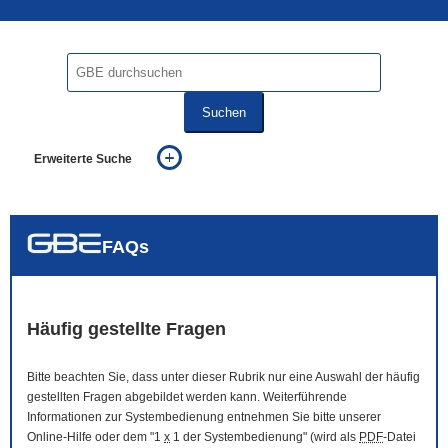
Suchen
Erweiterte Suche
... alle Worte
... eines der Worte
... genau diesen Ausdruck
auch in allen Texten suchen (Volltextsuche)
FAQs
auch Synonyme einbeziehen
auch ähnlich geschriebenes einbeziehen
Häufig gestellte Fragen
Bitte beachten Sie, dass unter dieser Rubrik nur eine Auswahl der häufig
gestellten Fragen abgebildet werden kann. Weiterführende
Informationen zur Systembedienung entnehmen Sie bitte unserer
Online
-Hilfe oder dem "1
x
1 der Systembedienung" (wird als
PDF
-Datei