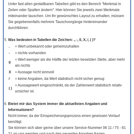
Unter fast allen gestaltbaren Tabellen gibt es den Bereich "Merkmal in
Zeilen oder Spalten ändern". Hier können Sie jeweils zwei Merkmale
miteinander tauschen. Um Ihr gewünschtes Layout zu erhalten, müssen
Sie gegebenenfalls mehrere Tauschvorgänge hintereinander
durchführen.
Was bedeuten in Tabellen die Zeichen: ., -, 0, X, /, ( )?
.
= Wert unbekannt oder geheimzuhalten
-
= nichts vorhanden
= Wert weniger als die Hälfte der letzten besetzten Stelle, aber mehr
0
als nichts
X
= Aussage nicht sinnvoll
/
= keine Angaben, da Wert statistisch nicht sicher genug
= Aussagewert eingeschränkt, da der Zahlenwert statistisch relativ
( )
unsicher ist.
Bietet mir das System immer die aktuellsten Angaben und
Informationen?
Nicht immer, da der Einspeicherungsprozess einen gewissen Vorlauf
benötigt.
Sie können sich aber gerne über unsere Service-Nummer 06 11 / 75 - 81
21 an uns wenden und nach den neuesten Angaben fragen.