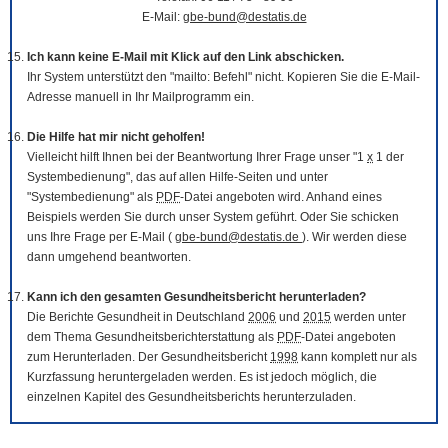
E-Mail:
gbe-bund@destatis.de
Ich kann keine E-Mail mit Klick auf den Link abschicken.
Ihr System unterstützt den "mailto: Befehl" nicht. Kopieren Sie die E-Mail-
Adresse manuell in Ihr Mailprogramm ein.
Die Hilfe hat mir nicht geholfen!
Vielleicht hilft Ihnen bei der Beantwortung Ihrer Frage unser "1
x
1 der
Systembedienung", das auf allen Hilfe-Seiten und unter
"Systembedienung" als
PDF
-Datei angeboten wird. Anhand eines
Beispiels werden Sie durch unser System geführt. Oder Sie schicken
uns Ihre Frage per E-Mail (
gbe-bund@destatis.de
). Wir werden diese
dann umgehend beantworten.
Kann ich den gesamten Gesundheitsbericht herunterladen?
Die Berichte Gesundheit in Deutschland
2006
und
2015
werden unter
dem Thema Gesundheitsberichterstattung als
PDF
-Datei angeboten
zum Herunterladen. Der Gesundheitsbericht
1998
kann komplett nur als
Kurzfassung heruntergeladen werden. Es ist jedoch möglich, die
einzelnen Kapitel des Gesundheitsberichts herunterzuladen.