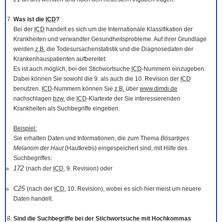
Was ist die
ICD
?
Bei der
ICD
handelt es sich um die Internationale Klassifikation der
Krankheiten und verwandter Gesundheitsprobleme. Auf ihrer Grundlage
werden
z.B.
die Todesursachenstatistik und die Diagnosedaten der
Krankenhauspatienten aufbereitet.
Es ist auch möglich, bei der Stichwortsuche
ICD
-Nummern einzugeben.
Dabei können Sie sowohl die 9. als auch die 10. Revision der
ICD
benutzen.
ICD
-Nummern können Sie
z.B.
über
www.dimdi.de
nachschlagen
bzw.
die
ICD
-Klartexte der Sie interessierenden
Krankheiten als Suchbegriffe eingeben.
Beispiel:
Sie erhalten Daten und Informationen, die zum Thema
Bösartiges
Melanom der Haut
(Hautkrebs) eingespeichert sind, mit Hilfe des
Suchbegriffes:
172
(nach der
ICD
, 9. Revision) oder
C25
(nach der
ICD
, 10. Revision), wobei es sich hier meist um neuere
Daten handelt.
Sind die Suchbegriffe bei der Stichwortsuche mit Hochkommas