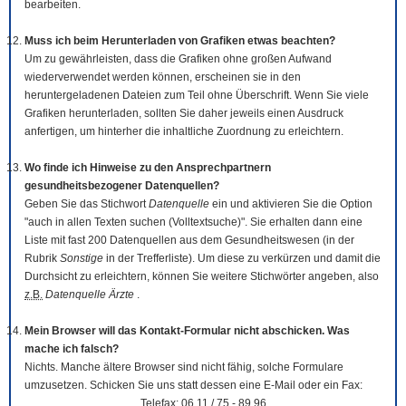
bearbeiten.
Muss ich beim Herunterladen von Grafiken etwas beachten?
Um zu gewährleisten, dass die Grafiken ohne großen Aufwand
wiederverwendet werden können, erscheinen sie in den
heruntergeladenen Dateien zum Teil ohne Überschrift. Wenn Sie viele
Grafiken herunterladen, sollten Sie daher jeweils einen Ausdruck
anfertigen, um hinterher die inhaltliche Zuordnung zu erleichtern.
Wo finde ich Hinweise zu den Ansprechpartnern
gesundheitsbezogener Datenquellen?
Geben Sie das Stichwort
Datenquelle
ein und aktivieren Sie die Option
"auch in allen Texten suchen (Volltextsuche)". Sie erhalten dann eine
Liste mit fast 200 Datenquellen aus dem Gesundheitswesen (in der
Rubrik
Sonstige
in der Trefferliste). Um diese zu verkürzen und damit die
Durchsicht zu erleichtern, können Sie weitere Stichwörter angeben, also
z.B.
Datenquelle Ärzte
.
Mein Browser will das Kontakt-Formular nicht abschicken. Was
mache ich falsch?
Nichts. Manche ältere Browser sind nicht fähig, solche Formulare
umzusetzen. Schicken Sie uns statt dessen eine E-Mail oder ein Fax:
Telefax: 06 11 / 75 - 89 96