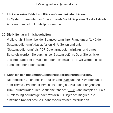
E-Mail:
gbe-bund@destatis.de
Ich kann keine E-Mail mit Klick auf den Link abschicken.
Ihr System unterstützt den "mailto: Befehl" nicht. Kopieren Sie die E-Mail-
Adresse manuell in Ihr Mailprogramm ein.
Die Hilfe hat mir nicht geholfen!
Vielleicht hilft Ihnen bei der Beantwortung Ihrer Frage unser "1
x
1 der
Systembedienung", das auf allen Hilfe-Seiten und unter
"Systembedienung" als
PDF
-Datei angeboten wird. Anhand eines
Beispiels werden Sie durch unser System geführt. Oder Sie schicken
uns Ihre Frage per E-Mail (
gbe-bund@destatis.de
). Wir werden diese
dann umgehend beantworten.
Kann ich den gesamten Gesundheitsbericht herunterladen?
Die Berichte Gesundheit in Deutschland
2006
und
2015
werden unter
dem Thema Gesundheitsberichterstattung als
PDF
-Datei angeboten
zum Herunterladen. Der Gesundheitsbericht
1998
kann komplett nur als
Kurzfassung heruntergeladen werden. Es ist jedoch möglich, die
einzelnen Kapitel des Gesundheitsberichts herunterzuladen.