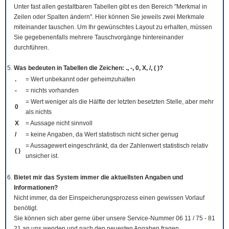
Unter fast allen gestaltbaren Tabellen gibt es den Bereich "Merkmal in
Zeilen oder Spalten ändern". Hier können Sie jeweils zwei Merkmale
miteinander tauschen. Um Ihr gewünschtes Layout zu erhalten, müssen
Sie gegebenenfalls mehrere Tauschvorgänge hintereinander
durchführen.
Was bedeuten in Tabellen die Zeichen: ., -, 0, X, /, ( )?
.
= Wert unbekannt oder geheimzuhalten
-
= nichts vorhanden
= Wert weniger als die Hälfte der letzten besetzten Stelle, aber mehr
0
als nichts
X
= Aussage nicht sinnvoll
/
= keine Angaben, da Wert statistisch nicht sicher genug
= Aussagewert eingeschränkt, da der Zahlenwert statistisch relativ
( )
unsicher ist.
Bietet mir das System immer die aktuellsten Angaben und
Informationen?
Nicht immer, da der Einspeicherungsprozess einen gewissen Vorlauf
benötigt.
Sie können sich aber gerne über unsere Service-Nummer 06 11 / 75 - 81
21 an uns wenden und nach den neuesten Angaben fragen.