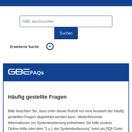
Suchen
Erweiterte Suche
... alle Worte
... eines der Worte
... genau diesen Ausdruck
auch in allen Texten suchen (Volltextsuche)
FAQs
auch Synonyme einbeziehen
auch ähnlich geschriebenes einbeziehen
Häufig gestellte Fragen
Bitte beachten Sie, dass unter dieser Rubrik nur eine Auswahl der häufig
gestellten Fragen abgebildet werden kann. Weiterführende
Informationen zur Systembedienung entnehmen Sie bitte unserer
Online
-Hilfe oder dem "1
x
1 der Systembedienung" (wird als
PDF
-Datei