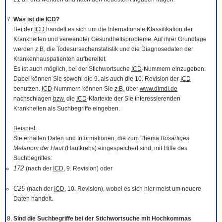
Was ist die
ICD
?
Bei der
ICD
handelt es sich um die Internationale Klassifikation der
Krankheiten und verwandter Gesundheitsprobleme. Auf ihrer Grundlage
werden
z.B.
die Todesursachenstatistik und die Diagnosedaten der
Krankenhauspatienten aufbereitet.
Es ist auch möglich, bei der Stichwortsuche
ICD
-Nummern einzugeben.
Dabei können Sie sowohl die 9. als auch die 10. Revision der
ICD
benutzen.
ICD
-Nummern können Sie
z.B.
über
www.dimdi.de
nachschlagen
bzw.
die
ICD
-Klartexte der Sie interessierenden
Krankheiten als Suchbegriffe eingeben.
Beispiel:
Sie erhalten Daten und Informationen, die zum Thema
Bösartiges
Melanom der Haut
(Hautkrebs) eingespeichert sind, mit Hilfe des
Suchbegriffes:
172
(nach der
ICD
, 9. Revision) oder
C25
(nach der
ICD
, 10. Revision), wobei es sich hier meist um neuere
Daten handelt.
Sind die Suchbegriffe bei der Stichwortsuche mit Hochkommas