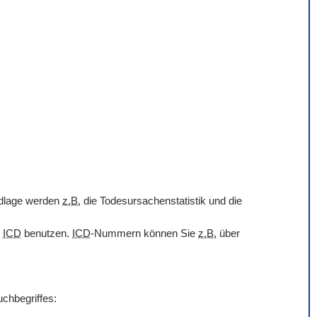
undlage werden
z.B.
die Todesursachenstatistik und die
r
ICD
benutzen.
ICD
-Nummern können Sie
z.B.
über
uchbegriffes: