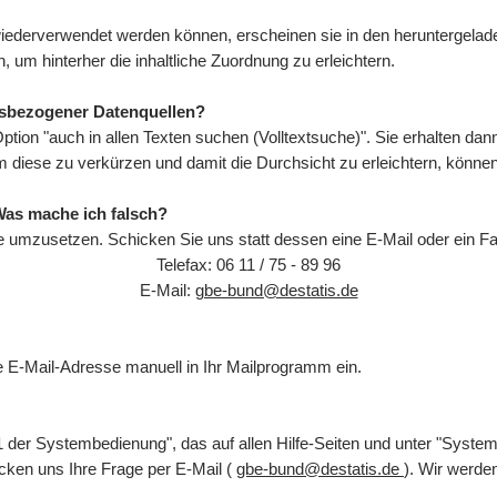
ederverwendet werden können, erscheinen sie in den heruntergeladen
, um hinterher die inhaltliche Zuordnung zu erleichtern.
tsbezogener Datenquellen?
Option "auch in allen Texten suchen (Volltextsuche)". Sie erhalten da
 Um diese zu verkürzen und damit die Durchsicht zu erleichtern, könn
Was mache ich falsch?
e umzusetzen. Schicken Sie uns statt dessen eine E-Mail oder ein Fa
Telefax: 06 11 / 75 - 89 96
E-Mail:
gbe-bund@destatis.de
die E-Mail-Adresse manuell in Ihr Mailprogramm ein.
 der Systembedienung", das auf allen Hilfe-Seiten und unter "Syste
cken uns Ihre Frage per E-Mail (
gbe-bund@destatis.de
). Wir werd