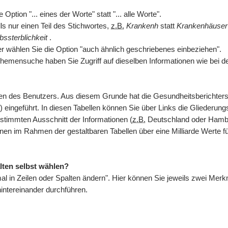
ption "... eines der Worte" statt "... alle Worte".
s nur einen Teil des Stichwortes,
z.B.
Krankenh
statt
Krankenhäuse
bssterblichkeit
.
er wählen Sie die Option "auch ähnlich geschriebenes einbeziehen".
hemensuche haben Sie Zugriff auf dieselben Informationen wie bei d
issen des Benutzers. Aus diesem Grunde hat die Gesundheitsberichte
) eingeführt. In diesen Tabellen können Sie über Links die Gliederungs
stimmten Ausschnitt der Informationen (
z.B.
Deutschland oder Hambur
hnen im Rahmen der gestaltbaren Tabellen über eine Milliarde Werte 
lten selbst wählen?
kmal in Zeilen oder Spalten ändern". Hier können Sie jeweils zwei M
ntereinander durchführen.