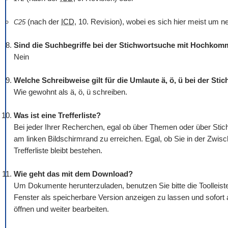
(nach der
ICD
, 10. Revision), wobei es sich hier meist um n
C25
Sind die Suchbegriffe bei der Stichwortsuche mit Hochko
Nein
Welche Schreibweise gilt für die Umlaute ä, ö, ü bei der St
Wie gewohnt als ä, ö, ü schreiben.
Was ist eine Trefferliste?
Bei jeder Ihrer Recherchen, egal ob über Themen oder über Stichw
am linken Bildschirmrand zu erreichen. Egal, ob Sie in der Zwis
Trefferliste bleibt bestehen.
Wie geht das mit dem
Download
?
Um Dokumente herunterzuladen, benutzen Sie bitte die
Tool
leis
Fenster als speicherbare Version anzeigen zu lassen und sofort
öffnen und weiter bearbeiten.