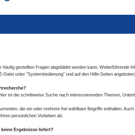
auch in allen Texten suchen (Volltextsuche)
e
auch Synonyme einbeziehen
 Ausdruck
auch ähnlich geschriebenes einbeziehen
der häufig gestellten Fragen abgebildet werden kann. Weiterführende
F
-Datei unter "Systembedienung" und auf den Hilfe-Seiten angeboten
rtrecherche?
ier ist die schrittweise Suche nach interessierenden Themen, Unte
umenten, die ein oder mehrere frei wählbare Begriffe enthalten. Au
ren persönlichen Vorlieben ab.
keine Ergebnisse liefert?