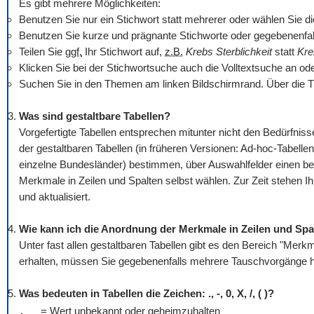
Es gibt mehrere Möglichkeiten:
Benutzen Sie nur ein Stichwort statt mehrerer oder wählen Sie die O
Benutzen Sie kurze und prägnante Stichworte oder gegebenenfall
Teilen Sie
ggf.
Ihr Stichwort auf,
z.B.
Krebs Sterblichkeit
statt
Kre
Klicken Sie bei der Stichwortsuche auch die Volltextsuche an od
Suchen Sie in den Themen am linken Bildschirmrand. Über die T
Was sind gestaltbare Tabellen?
Vorgefertigte Tabellen entsprechen mitunter nicht den Bedürfn
der gestaltbaren Tabellen (in früheren Versionen: Ad-hoc-Tabellen
einzelne Bundesländer) bestimmen, über Auswahlfelder einen be
Merkmale in Zeilen und Spalten selbst wählen. Zur Zeit stehen I
und aktualisiert.
Wie kann ich die Anordnung der Merkmale in Zeilen und Spa
Unter fast allen gestaltbaren Tabellen gibt es den Bereich "Mer
erhalten, müssen Sie gegebenenfalls mehrere Tauschvorgänge hi
Was bedeuten in Tabellen die Zeichen: ., -, 0, X, /, ( )?
.
= Wert unbekannt oder geheimzuhalten