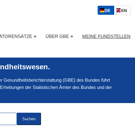
S
D
E
DE
EN
p
E
N
r
U
G
a
T
L
c
KATORENSÄTZE
+
ÜBER GBE
+
MEINE FUNDSTELLEN
S
I
h
C
S
a
H
C
u
H
s
ndheitswesen.
w
a
 der Gesundheitsberichterstattung (GBE) des Bundes führt
h
l
 Erhebungen der Statistischen Ämter des Bundes und der
Suchen