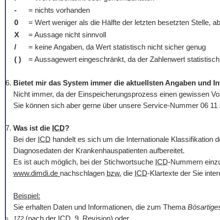
-
= nichts vorhanden
0
= Wert weniger als die Hälfte der letzten besetzten Stelle, a
X
= Aussage nicht sinnvoll
/
= keine Angaben, da Wert statistisch nicht sicher genug
( )
= Aussagewert eingeschränkt, da der Zahlenwert statistisch r
Bietet mir das System immer die aktuellsten Angaben und I
Nicht immer, da der Einspeicherungsprozess einen gewissen Vorl
Sie können sich aber gerne über unsere Service-Nummer 06 11 
Was ist die
ICD
?
Bei der
ICD
handelt es sich um die Internationale Klassifikatio
Diagnosedaten der Krankenhauspatienten aufbereitet.
Es ist auch möglich, bei der Stichwortsuche
ICD
-Nummern einzug
www.dimdi.de
nachschlagen
bzw.
die
ICD
-Klartexte der Sie int
Beispiel:
Sie erhalten Daten und Informationen, die zum Thema
Bösartig
(nach der
ICD
, 9. Revision) oder
172