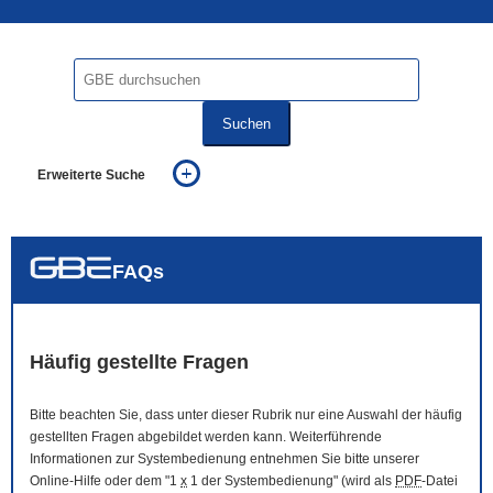
Suchen
Erweiterte Suche
... alle Worte
... eines der Worte
... genau diesen Ausdruck
auch in allen Texten suchen (Volltextsuche)
FAQs
auch Synonyme einbeziehen
auch ähnlich geschriebenes einbeziehen
Häufig gestellte Fragen
Bitte beachten Sie, dass unter dieser Rubrik nur eine Auswahl der häufig
gestellten Fragen abgebildet werden kann. Weiterführende
Informationen zur Systembedienung entnehmen Sie bitte unserer
Online
-Hilfe oder dem "1
x
1 der Systembedienung" (wird als
PDF
-Datei