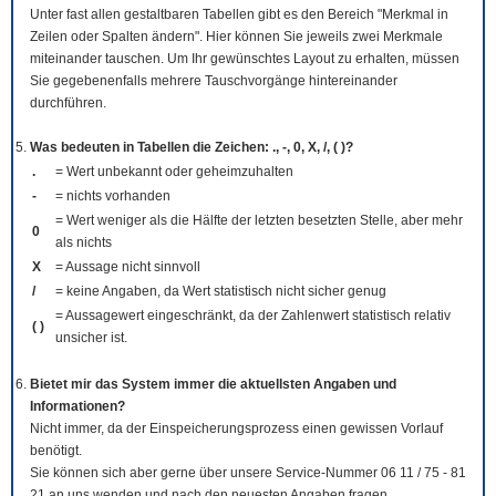
Unter fast allen gestaltbaren Tabellen gibt es den Bereich "Merkmal in
Zeilen oder Spalten ändern". Hier können Sie jeweils zwei Merkmale
miteinander tauschen. Um Ihr gewünschtes Layout zu erhalten, müssen
Sie gegebenenfalls mehrere Tauschvorgänge hintereinander
durchführen.
Was bedeuten in Tabellen die Zeichen: ., -, 0, X, /, ( )?
.
= Wert unbekannt oder geheimzuhalten
-
= nichts vorhanden
= Wert weniger als die Hälfte der letzten besetzten Stelle, aber mehr
0
als nichts
X
= Aussage nicht sinnvoll
/
= keine Angaben, da Wert statistisch nicht sicher genug
= Aussagewert eingeschränkt, da der Zahlenwert statistisch relativ
( )
unsicher ist.
Bietet mir das System immer die aktuellsten Angaben und
Informationen?
Nicht immer, da der Einspeicherungsprozess einen gewissen Vorlauf
benötigt.
Sie können sich aber gerne über unsere Service-Nummer 06 11 / 75 - 81
21 an uns wenden und nach den neuesten Angaben fragen.