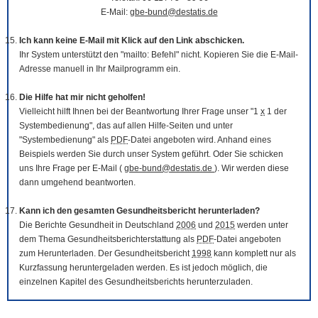
E-Mail:
gbe-bund@destatis.de
Ich kann keine E-Mail mit Klick auf den Link abschicken.
Ihr System unterstützt den "mailto: Befehl" nicht. Kopieren Sie die E-Mail-
Adresse manuell in Ihr Mailprogramm ein.
Die Hilfe hat mir nicht geholfen!
Vielleicht hilft Ihnen bei der Beantwortung Ihrer Frage unser "1
x
1 der
Systembedienung", das auf allen Hilfe-Seiten und unter
"Systembedienung" als
PDF
-Datei angeboten wird. Anhand eines
Beispiels werden Sie durch unser System geführt. Oder Sie schicken
uns Ihre Frage per E-Mail (
gbe-bund@destatis.de
). Wir werden diese
dann umgehend beantworten.
Kann ich den gesamten Gesundheitsbericht herunterladen?
Die Berichte Gesundheit in Deutschland
2006
und
2015
werden unter
dem Thema Gesundheitsberichterstattung als
PDF
-Datei angeboten
zum Herunterladen. Der Gesundheitsbericht
1998
kann komplett nur als
Kurzfassung heruntergeladen werden. Es ist jedoch möglich, die
einzelnen Kapitel des Gesundheitsberichts herunterzuladen.