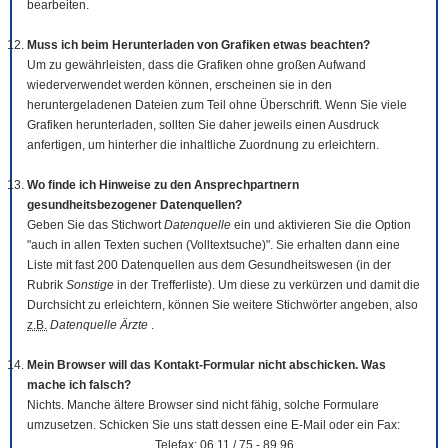
bearbeiten.
Muss ich beim Herunterladen von Grafiken etwas beachten?
Um zu gewährleisten, dass die Grafiken ohne großen Aufwand
wiederverwendet werden können, erscheinen sie in den
heruntergeladenen Dateien zum Teil ohne Überschrift. Wenn Sie viele
Grafiken herunterladen, sollten Sie daher jeweils einen Ausdruck
anfertigen, um hinterher die inhaltliche Zuordnung zu erleichtern.
Wo finde ich Hinweise zu den Ansprechpartnern
gesundheitsbezogener Datenquellen?
Geben Sie das Stichwort
Datenquelle
ein und aktivieren Sie die Option
"auch in allen Texten suchen (Volltextsuche)". Sie erhalten dann eine
Liste mit fast 200 Datenquellen aus dem Gesundheitswesen (in der
Rubrik
Sonstige
in der Trefferliste). Um diese zu verkürzen und damit die
Durchsicht zu erleichtern, können Sie weitere Stichwörter angeben, also
z.B.
Datenquelle Ärzte
.
Mein Browser will das Kontakt-Formular nicht abschicken. Was
mache ich falsch?
Nichts. Manche ältere Browser sind nicht fähig, solche Formulare
umzusetzen. Schicken Sie uns statt dessen eine E-Mail oder ein Fax:
Telefax: 06 11 / 75 - 89 96