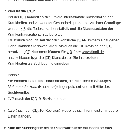
Was ist die
ICD
?
Bei der
ICD
handelt es sich um die Internationale Klassifikation der
Krankheiten und verwandter Gesundheitsprobleme. Auf ihrer Grundlage
werden
z.B.
die Todesursachenstatistik und die Diagnosedaten der
Krankenhauspatienten aufbereitet.
Es ist auch möglich, bei der Stichwortsuche
ICD
-Nummern einzugeben.
Dabei können Sie sowohl die 9. als auch die 10. Revision der
ICD
benutzen.
ICD
-Nummern können Sie
z.B.
über
www.dimdi.de
nachschlagen
bzw.
die
ICD
-Klartexte der Sie interessierenden
Krankheiten als Suchbegriffe eingeben.
Beispiel:
Sie erhalten Daten und Informationen, die zum Thema
Bösartiges
Melanom der Haut
(Hautkrebs) eingespeichert sind, mit Hilfe des
Suchbegriffes:
172
(nach der
ICD
, 9. Revision) oder
C25
(nach der
ICD
, 10. Revision), wobei es sich hier meist um neuere
Daten handelt.
Sind die Suchbegriffe bei der Stichwortsuche mit Hochkommas