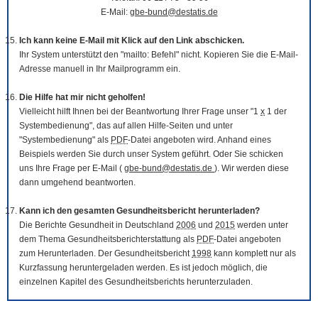
E-Mail:
gbe-bund@destatis.de
Ich kann keine E-Mail mit Klick auf den Link abschicken.
Ihr System unterstützt den "mailto: Befehl" nicht. Kopieren Sie die E-Mail-
Adresse manuell in Ihr Mailprogramm ein.
Die Hilfe hat mir nicht geholfen!
Vielleicht hilft Ihnen bei der Beantwortung Ihrer Frage unser "1
x
1 der
Systembedienung", das auf allen Hilfe-Seiten und unter
"Systembedienung" als
PDF
-Datei angeboten wird. Anhand eines
Beispiels werden Sie durch unser System geführt. Oder Sie schicken
uns Ihre Frage per E-Mail (
gbe-bund@destatis.de
). Wir werden diese
dann umgehend beantworten.
Kann ich den gesamten Gesundheitsbericht herunterladen?
Die Berichte Gesundheit in Deutschland
2006
und
2015
werden unter
dem Thema Gesundheitsberichterstattung als
PDF
-Datei angeboten
zum Herunterladen. Der Gesundheitsbericht
1998
kann komplett nur als
Kurzfassung heruntergeladen werden. Es ist jedoch möglich, die
einzelnen Kapitel des Gesundheitsberichts herunterzuladen.