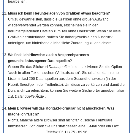
bearbeiten.
Muss ich beim Herunterladen von Grafiken etwas beachten?
Um zu gewährleisten, dass die Grafiken ohne großen Aufwand
wiederverwendet werden können, erscheinen sie in den
heruntergeladenen Dateien zum Teil ohne Überschrift. Wenn Sie viele
Grafiken herunterladen, sollten Sie daher jeweils einen Ausdruck
anfertigen, um hinterher die inhaltliche Zuordnung zu erleichtern.
Wo finde ich Hinweise zu den Ansprechpartnern
gesundheitsbezogener Datenquellen?
Geben Sie das Stichwort
Datenquelle
ein und aktivieren Sie die Option
"auch in allen Texten suchen (Volltextsuche)". Sie erhalten dann eine
Liste mit fast 200 Datenquellen aus dem Gesundheitswesen (in der
Rubrik
Sonstige
in der Trefferliste). Um diese zu verkürzen und damit die
Durchsicht zu erleichtern, können Sie weitere Stichwörter angeben, also
z.B.
Datenquelle Ärzte
.
Mein Browser will das Kontakt-Formular nicht abschicken. Was
mache ich falsch?
Nichts. Manche ältere Browser sind nicht fähig, solche Formulare
umzusetzen. Schicken Sie uns statt dessen eine E-Mail oder ein Fax:
Telefax: 06 11 / 75 - 89 96