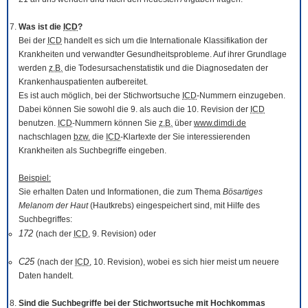
Was ist die
ICD
?
Bei der
ICD
handelt es sich um die Internationale Klassifikation der
Krankheiten und verwandter Gesundheitsprobleme. Auf ihrer Grundlage
werden
z.B.
die Todesursachenstatistik und die Diagnosedaten der
Krankenhauspatienten aufbereitet.
Es ist auch möglich, bei der Stichwortsuche
ICD
-Nummern einzugeben.
Dabei können Sie sowohl die 9. als auch die 10. Revision der
ICD
benutzen.
ICD
-Nummern können Sie
z.B.
über
www.dimdi.de
nachschlagen
bzw.
die
ICD
-Klartexte der Sie interessierenden
Krankheiten als Suchbegriffe eingeben.
Beispiel:
Sie erhalten Daten und Informationen, die zum Thema
Bösartiges
Melanom der Haut
(Hautkrebs) eingespeichert sind, mit Hilfe des
Suchbegriffes:
172
(nach der
ICD
, 9. Revision) oder
C25
(nach der
ICD
, 10. Revision), wobei es sich hier meist um neuere
Daten handelt.
Sind die Suchbegriffe bei der Stichwortsuche mit Hochkommas