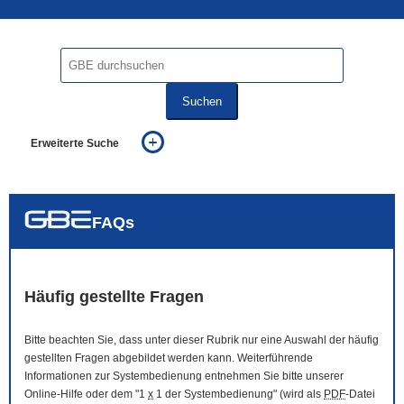
Suchen
Erweiterte Suche
... alle Worte
... eines der Worte
... genau diesen Ausdruck
auch in allen Texten suchen (Volltextsuche)
FAQs
auch Synonyme einbeziehen
auch ähnlich geschriebenes einbeziehen
Häufig gestellte Fragen
Bitte beachten Sie, dass unter dieser Rubrik nur eine Auswahl der häufig
gestellten Fragen abgebildet werden kann. Weiterführende
Informationen zur Systembedienung entnehmen Sie bitte unserer
Online
-Hilfe oder dem "1
x
1 der Systembedienung" (wird als
PDF
-Datei