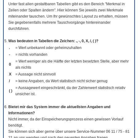
Unter fast allen gestaltbaren Tabellen gibt es den Bereich "Merkmal in
Zeilen oder Spalten ändern". Hier können Sie jeweils zwei Merkmale
miteinander tauschen. Um Ihr gewünschtes Layout zu erhalten, müssen
Sie gegebenenfalls mehrere Tauschvorgänge hintereinander
durchführen.
Was bedeuten in Tabellen die Zeichen: ., -, 0, X, /, ( )?
.
= Wert unbekannt oder geheimzuhalten
-
= nichts vorhanden
= Wert weniger als die Hälfte der letzten besetzten Stelle, aber mehr
0
als nichts
X
= Aussage nicht sinnvoll
/
= keine Angaben, da Wert statistisch nicht sicher genug
= Aussagewert eingeschränkt, da der Zahlenwert statistisch relativ
( )
unsicher ist.
Bietet mir das System immer die aktuellsten Angaben und
Informationen?
Nicht immer, da der Einspeicherungsprozess einen gewissen Vorlauf
benötigt.
Sie können sich aber gerne über unsere Service-Nummer 06 11 / 75 - 81
21 an uns wenden und nach den neuesten Angaben fragen.