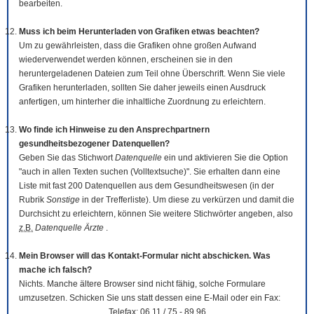
bearbeiten.
Muss ich beim Herunterladen von Grafiken etwas beachten?
Um zu gewährleisten, dass die Grafiken ohne großen Aufwand
wiederverwendet werden können, erscheinen sie in den
heruntergeladenen Dateien zum Teil ohne Überschrift. Wenn Sie viele
Grafiken herunterladen, sollten Sie daher jeweils einen Ausdruck
anfertigen, um hinterher die inhaltliche Zuordnung zu erleichtern.
Wo finde ich Hinweise zu den Ansprechpartnern
gesundheitsbezogener Datenquellen?
Geben Sie das Stichwort
Datenquelle
ein und aktivieren Sie die Option
"auch in allen Texten suchen (Volltextsuche)". Sie erhalten dann eine
Liste mit fast 200 Datenquellen aus dem Gesundheitswesen (in der
Rubrik
Sonstige
in der Trefferliste). Um diese zu verkürzen und damit die
Durchsicht zu erleichtern, können Sie weitere Stichwörter angeben, also
z.B.
Datenquelle Ärzte
.
Mein Browser will das Kontakt-Formular nicht abschicken. Was
mache ich falsch?
Nichts. Manche ältere Browser sind nicht fähig, solche Formulare
umzusetzen. Schicken Sie uns statt dessen eine E-Mail oder ein Fax:
Telefax: 06 11 / 75 - 89 96