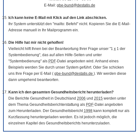
E-Mail:
gbe-bund@destatis.de
Ich kann keine E-Mail mit Klick auf den Link abschicken.
Ihr System unterstützt den "mailto: Befehl" nicht. Kopieren Sie die E-Mail-
Adresse manuell in Ihr Mailprogramm ein.
Die Hilfe hat mir nicht geholfen!
Vielleicht hilft Ihnen bei der Beantwortung Ihrer Frage unser "1
x
1 der
Systembedienung", das auf allen Hilfe-Seiten und unter
"Systembedienung" als
PDF
-Datei angeboten wird. Anhand eines
Beispiels werden Sie durch unser System geführt. Oder Sie schicken
uns Ihre Frage per E-Mail (
gbe-bund@destatis.de
). Wir werden diese
dann umgehend beantworten.
Kann ich den gesamten Gesundheitsbericht herunterladen?
Die Berichte Gesundheit in Deutschland
2006
und
2015
werden unter
dem Thema Gesundheitsberichterstattung als
PDF
-Datei angeboten
zum Herunterladen. Der Gesundheitsbericht
1998
kann komplett nur als
Kurzfassung heruntergeladen werden. Es ist jedoch möglich, die
einzelnen Kapitel des Gesundheitsberichts herunterzuladen.