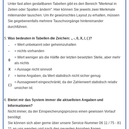
Unter fast allen gestaltbaren Tabellen gibt es den Bereich "Merkmal in
Zeilen oder Spalten ändern". Hier können Sie jeweils zwei Merkmale
miteinander tauschen. Um Ihr gewünschtes Layout zu erhalten, müssen
Sie gegebenenfalls mehrere Tauschvorgänge hintereinander
durchführen.
Was bedeuten in Tabellen die Zeichen: ., -, 0, X, /, ( )?
.
= Wert unbekannt oder geheimzuhalten
-
= nichts vorhanden
= Wert weniger als die Hälfte der letzten besetzten Stelle, aber mehr
0
als nichts
X
= Aussage nicht sinnvoll
/
= keine Angaben, da Wert statistisch nicht sicher genug
= Aussagewert eingeschränkt, da der Zahlenwert statistisch relativ
( )
unsicher ist.
Bietet mir das System immer die aktuellsten Angaben und
Informationen?
Nicht immer, da der Einspeicherungsprozess einen gewissen Vorlauf
benötigt.
Sie können sich aber gerne über unsere Service-Nummer 06 11 / 75 - 81
21 an uns wenden und nach den neuesten Angaben fragen.