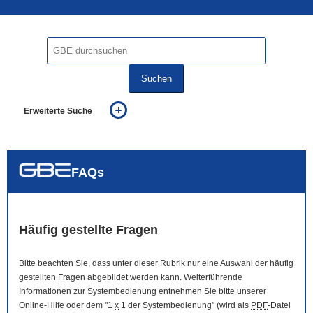
Suchen
Erweiterte Suche
... alle Worte
... eines der Worte
... genau diesen Ausdruck
auch in allen Texten suchen (Volltextsuche)
FAQs
auch Synonyme einbeziehen
auch ähnlich geschriebenes einbeziehen
Häufig gestellte Fragen
Bitte beachten Sie, dass unter dieser Rubrik nur eine Auswahl der häufig
gestellten Fragen abgebildet werden kann. Weiterführende
Informationen zur Systembedienung entnehmen Sie bitte unserer
Online
-Hilfe oder dem "1
x
1 der Systembedienung" (wird als
PDF
-Datei