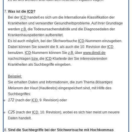
Was ist die
ICD
?
Bei der
ICD
handelt es sich um die Internationale Klassifikation der
Krankheiten und verwandter Gesundheitsprobleme. Auf ihrer Grundlage
werden
z.B.
die Todesursachenstatistik und die Diagnosedaten der
Krankenhauspatienten aufbereitet.
Es ist auch möglich, bei der Stichwortsuche
ICD
-Nummern einzugeben.
Dabei können Sie sowohl die 9. als auch die 10. Revision der
ICD
benutzen.
ICD
-Nummern können Sie
z.B.
über
www.dimdi.de
nachschlagen
bzw.
die
ICD
-Klartexte der Sie interessierenden
Krankheiten als Suchbegriffe eingeben.
Beispiel:
Sie erhalten Daten und Informationen, die zum Thema
Bösartiges
Melanom der Haut
(Hautkrebs) eingespeichert sind, mit Hilfe des
Suchbegriffes:
172
(nach der
ICD
, 9. Revision) oder
C25
(nach der
ICD
, 10. Revision), wobei es sich hier meist um neuere
Daten handelt.
Sind die Suchbegriffe bei der Stichwortsuche mit Hochkommas