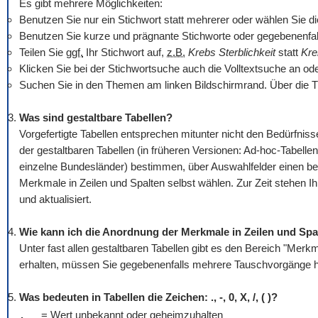
Es gibt mehrere Möglichkeiten:
Benutzen Sie nur ein Stichwort statt mehrerer oder wählen Sie die O
Benutzen Sie kurze und prägnante Stichworte oder gegebenenfall
Teilen Sie
ggf.
Ihr Stichwort auf,
z.B.
Krebs Sterblichkeit
statt
Kre
Klicken Sie bei der Stichwortsuche auch die Volltextsuche an od
Suchen Sie in den Themen am linken Bildschirmrand. Über die T
Was sind gestaltbare Tabellen?
Vorgefertigte Tabellen entsprechen mitunter nicht den Bedürfn
der gestaltbaren Tabellen (in früheren Versionen: Ad-hoc-Tabellen
einzelne Bundesländer) bestimmen, über Auswahlfelder einen be
Merkmale in Zeilen und Spalten selbst wählen. Zur Zeit stehen I
und aktualisiert.
Wie kann ich die Anordnung der Merkmale in Zeilen und Spa
Unter fast allen gestaltbaren Tabellen gibt es den Bereich "Mer
erhalten, müssen Sie gegebenenfalls mehrere Tauschvorgänge hi
Was bedeuten in Tabellen die Zeichen: ., -, 0, X, /, ( )?
.
= Wert unbekannt oder geheimzuhalten