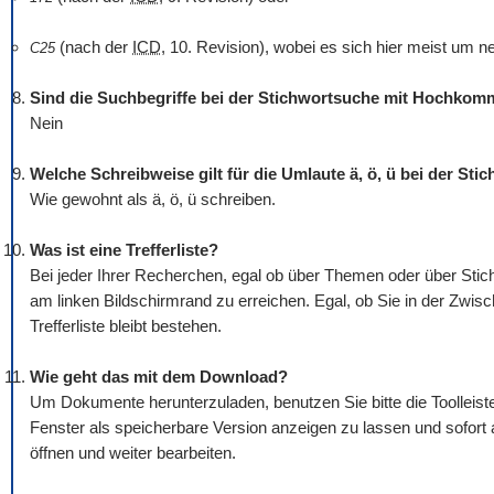
(nach der
ICD
, 10. Revision), wobei es sich hier meist um n
C25
Sind die Suchbegriffe bei der Stichwortsuche mit Hochko
Nein
Welche Schreibweise gilt für die Umlaute ä, ö, ü bei der St
Wie gewohnt als ä, ö, ü schreiben.
Was ist eine Trefferliste?
Bei jeder Ihrer Recherchen, egal ob über Themen oder über Stichw
am linken Bildschirmrand zu erreichen. Egal, ob Sie in der Zwis
Trefferliste bleibt bestehen.
Wie geht das mit dem
Download
?
Um Dokumente herunterzuladen, benutzen Sie bitte die
Tool
leis
Fenster als speicherbare Version anzeigen zu lassen und sofort
öffnen und weiter bearbeiten.