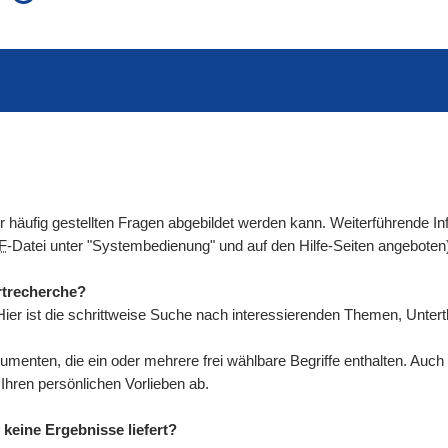
auch in allen Texten suchen (Volltextsuche)
e
auch Synonyme einbeziehen
 Ausdruck
auch ähnlich geschriebenes einbeziehen
der häufig gestellten Fragen abgebildet werden kann. Weiterführende
F
-Datei unter "Systembedienung" und auf den Hilfe-Seiten angeboten
rtrecherche?
ier ist die schrittweise Suche nach interessierenden Themen, Unte
umenten, die ein oder mehrere frei wählbare Begriffe enthalten. Au
ren persönlichen Vorlieben ab.
keine Ergebnisse liefert?