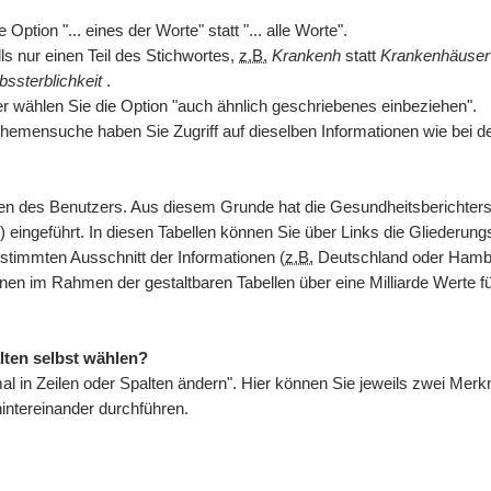
ption "... eines der Worte" statt "... alle Worte".
s nur einen Teil des Stichwortes,
z.B.
Krankenh
statt
Krankenhäuse
bssterblichkeit
.
er wählen Sie die Option "auch ähnlich geschriebenes einbeziehen".
hemensuche haben Sie Zugriff auf dieselben Informationen wie bei d
issen des Benutzers. Aus diesem Grunde hat die Gesundheitsberichte
) eingeführt. In diesen Tabellen können Sie über Links die Gliederungs
stimmten Ausschnitt der Informationen (
z.B.
Deutschland oder Hambur
hnen im Rahmen der gestaltbaren Tabellen über eine Milliarde Werte 
lten selbst wählen?
kmal in Zeilen oder Spalten ändern". Hier können Sie jeweils zwei M
ntereinander durchführen.