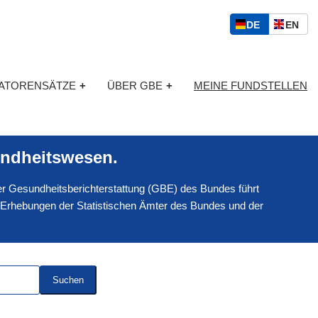
S
D
E
DE
EN
p
E
N
r
U
G
a
T
L
c
KATORENSÄTZE
+
ÜBER GBE
+
MEINE FUNDSTELLEN
S
I
h
C
S
a
H
C
u
H
s
ndheitswesen.
w
a
 der Gesundheitsberichterstattung (GBE) des Bundes führt
h
l
 Erhebungen der Statistischen Ämter des Bundes und der
Suchen