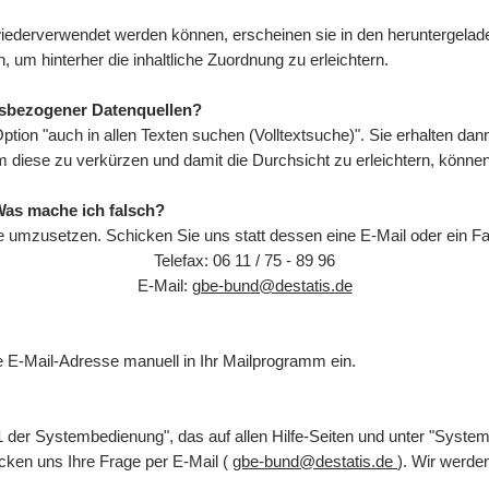
ederverwendet werden können, erscheinen sie in den heruntergeladen
, um hinterher die inhaltliche Zuordnung zu erleichtern.
tsbezogener Datenquellen?
Option "auch in allen Texten suchen (Volltextsuche)". Sie erhalten da
 Um diese zu verkürzen und damit die Durchsicht zu erleichtern, könn
Was mache ich falsch?
e umzusetzen. Schicken Sie uns statt dessen eine E-Mail oder ein Fa
Telefax: 06 11 / 75 - 89 96
E-Mail:
gbe-bund@destatis.de
die E-Mail-Adresse manuell in Ihr Mailprogramm ein.
 der Systembedienung", das auf allen Hilfe-Seiten und unter "Syste
cken uns Ihre Frage per E-Mail (
gbe-bund@destatis.de
). Wir werd