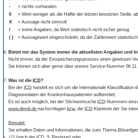
-
= nichts vorhanden
0
= Wert weniger als die Hälfte der letzten besetzten Stelle, a
X
= Aussage nicht sinnvoll
/
= keine Angaben, da Wert statistisch nicht sicher genug
( )
= Aussagewert eingeschränkt, da der Zahlenwert statistisch r
Bietet mir das System immer die aktuellsten Angaben und I
Nicht immer, da der Einspeicherungsprozess einen gewissen Vorl
Sie können sich aber gerne über unsere Service-Nummer 06 11 
Was ist die
ICD
?
Bei der
ICD
handelt es sich um die Internationale Klassifikatio
Diagnosedaten der Krankenhauspatienten aufbereitet.
Es ist auch möglich, bei der Stichwortsuche
ICD
-Nummern einzug
www.dimdi.de
nachschlagen
bzw.
die
ICD
-Klartexte der Sie int
Beispiel:
Sie erhalten Daten und Informationen, die zum Thema
Bösartig
(nach der
ICD
, 9. Revision) oder
172