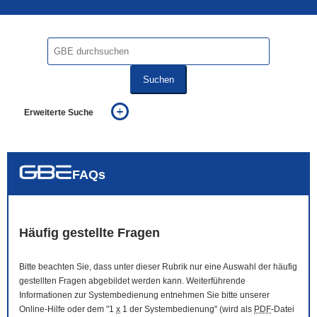
Suchen
Erweiterte Suche
... alle Worte
... eines der Worte
... genau diesen Ausdruck
auch in allen Texten suchen (Volltextsuche)
FAQs
auch Synonyme einbeziehen
auch ähnlich geschriebenes einbeziehen
Häufig gestellte Fragen
Bitte beachten Sie, dass unter dieser Rubrik nur eine Auswahl der häufig
gestellten Fragen abgebildet werden kann. Weiterführende
Informationen zur Systembedienung entnehmen Sie bitte unserer
Online
-Hilfe oder dem "1
x
1 der Systembedienung" (wird als
PDF
-Datei