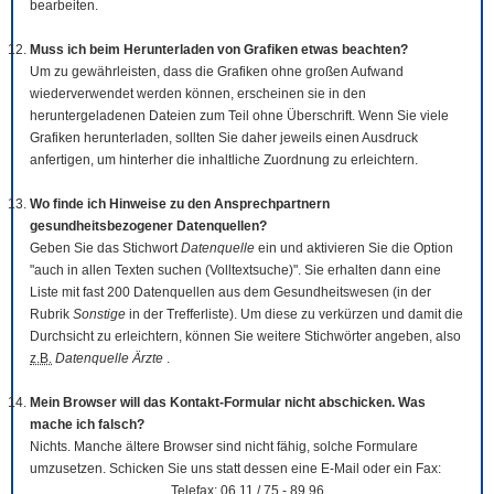
bearbeiten.
Muss ich beim Herunterladen von Grafiken etwas beachten?
Um zu gewährleisten, dass die Grafiken ohne großen Aufwand
wiederverwendet werden können, erscheinen sie in den
heruntergeladenen Dateien zum Teil ohne Überschrift. Wenn Sie viele
Grafiken herunterladen, sollten Sie daher jeweils einen Ausdruck
anfertigen, um hinterher die inhaltliche Zuordnung zu erleichtern.
Wo finde ich Hinweise zu den Ansprechpartnern
gesundheitsbezogener Datenquellen?
Geben Sie das Stichwort
Datenquelle
ein und aktivieren Sie die Option
"auch in allen Texten suchen (Volltextsuche)". Sie erhalten dann eine
Liste mit fast 200 Datenquellen aus dem Gesundheitswesen (in der
Rubrik
Sonstige
in der Trefferliste). Um diese zu verkürzen und damit die
Durchsicht zu erleichtern, können Sie weitere Stichwörter angeben, also
z.B.
Datenquelle Ärzte
.
Mein Browser will das Kontakt-Formular nicht abschicken. Was
mache ich falsch?
Nichts. Manche ältere Browser sind nicht fähig, solche Formulare
umzusetzen. Schicken Sie uns statt dessen eine E-Mail oder ein Fax:
Telefax: 06 11 / 75 - 89 96