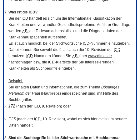
Was ist die
ICD
?
Bei der
ICD
handelt es sich um die Internationale Klassifikation der
Krankheiten und verwandter Gesundheitsprobleme. Auf ihrer Grundlage
werden
z.B.
die Todesursachenstatistik und die Diagnosedaten der
Krankenhauspatienten aufbereitet.
Es ist auch möglich, bei der Stichwortsuche
ICD
-Nummern einzugeben.
Dabei können Sie sowohl die 9. als auch die 10. Revision der
ICD
benutzen.
ICD
-Nummern können Sie
z.B.
über
www.dimdi.de
nachschlagen
bzw.
die
ICD
-Klartexte der Sie interessierenden
Krankheiten als Suchbegriffe eingeben.
Beispiel:
Sie erhalten Daten und Informationen, die zum Thema
Bösartiges
Melanom der Haut
(Hautkrebs) eingespeichert sind, mit Hilfe des
Suchbegriffes:
172
(nach der
ICD
, 9. Revision) oder
C25
(nach der
ICD
, 10. Revision), wobei es sich hier meist um neuere
Daten handelt.
Sind die Suchbegriffe bei der Stichwortsuche mit Hochkommas