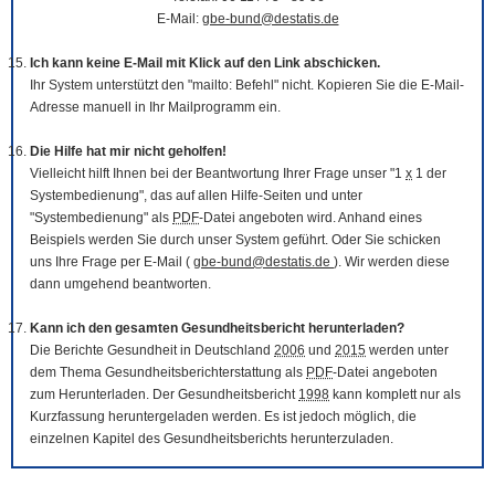
E-Mail:
gbe-bund@destatis.de
Ich kann keine E-Mail mit Klick auf den Link abschicken.
Ihr System unterstützt den "mailto: Befehl" nicht. Kopieren Sie die E-Mail-
Adresse manuell in Ihr Mailprogramm ein.
Die Hilfe hat mir nicht geholfen!
Vielleicht hilft Ihnen bei der Beantwortung Ihrer Frage unser "1
x
1 der
Systembedienung", das auf allen Hilfe-Seiten und unter
"Systembedienung" als
PDF
-Datei angeboten wird. Anhand eines
Beispiels werden Sie durch unser System geführt. Oder Sie schicken
uns Ihre Frage per E-Mail (
gbe-bund@destatis.de
). Wir werden diese
dann umgehend beantworten.
Kann ich den gesamten Gesundheitsbericht herunterladen?
Die Berichte Gesundheit in Deutschland
2006
und
2015
werden unter
dem Thema Gesundheitsberichterstattung als
PDF
-Datei angeboten
zum Herunterladen. Der Gesundheitsbericht
1998
kann komplett nur als
Kurzfassung heruntergeladen werden. Es ist jedoch möglich, die
einzelnen Kapitel des Gesundheitsberichts herunterzuladen.