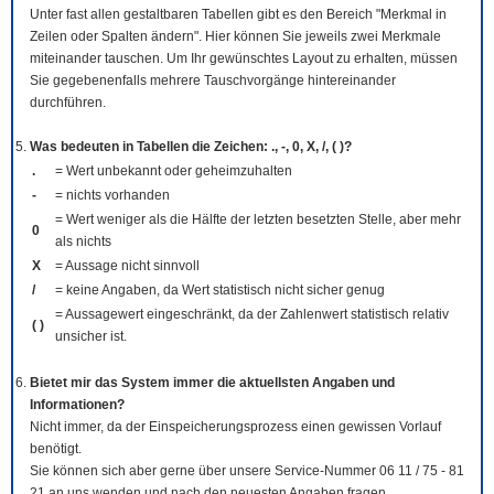
Unter fast allen gestaltbaren Tabellen gibt es den Bereich "Merkmal in
Zeilen oder Spalten ändern". Hier können Sie jeweils zwei Merkmale
miteinander tauschen. Um Ihr gewünschtes Layout zu erhalten, müssen
Sie gegebenenfalls mehrere Tauschvorgänge hintereinander
durchführen.
Was bedeuten in Tabellen die Zeichen: ., -, 0, X, /, ( )?
.
= Wert unbekannt oder geheimzuhalten
-
= nichts vorhanden
= Wert weniger als die Hälfte der letzten besetzten Stelle, aber mehr
0
als nichts
X
= Aussage nicht sinnvoll
/
= keine Angaben, da Wert statistisch nicht sicher genug
= Aussagewert eingeschränkt, da der Zahlenwert statistisch relativ
( )
unsicher ist.
Bietet mir das System immer die aktuellsten Angaben und
Informationen?
Nicht immer, da der Einspeicherungsprozess einen gewissen Vorlauf
benötigt.
Sie können sich aber gerne über unsere Service-Nummer 06 11 / 75 - 81
21 an uns wenden und nach den neuesten Angaben fragen.