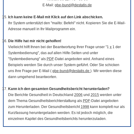
E-Mail:
gbe-bund@destatis.de
Ich kann keine E-Mail mit Klick auf den Link abschicken.
Ihr System unterstützt den "mailto: Befehl" nicht. Kopieren Sie die E-Mail-
Adresse manuell in Ihr Mailprogramm ein.
Die Hilfe hat mir nicht geholfen!
Vielleicht hilft Ihnen bei der Beantwortung Ihrer Frage unser "1
x
1 der
Systembedienung", das auf allen Hilfe-Seiten und unter
"Systembedienung" als
PDF
-Datei angeboten wird. Anhand eines
Beispiels werden Sie durch unser System geführt. Oder Sie schicken
uns Ihre Frage per E-Mail (
gbe-bund@destatis.de
). Wir werden diese
dann umgehend beantworten.
Kann ich den gesamten Gesundheitsbericht herunterladen?
Die Berichte Gesundheit in Deutschland
2006
und
2015
werden unter
dem Thema Gesundheitsberichterstattung als
PDF
-Datei angeboten
zum Herunterladen. Der Gesundheitsbericht
1998
kann komplett nur als
Kurzfassung heruntergeladen werden. Es ist jedoch möglich, die
einzelnen Kapitel des Gesundheitsberichts herunterzuladen.