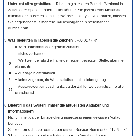
Unter fast allen gestaltbaren Tabellen gibt es den Bereich "Merkmal in
Zeilen oder Spalten ändern". Hier können Sie jeweils zwei Merkmale
miteinander tauschen. Um Ihr gewünschtes Layout zu erhalten, müssen
Sie gegebenenfalls mehrere Tauschvorgänge hintereinander
durchführen.
Was bedeuten in Tabellen die Zeichen: ., -, 0, X, /, ( )?
.
= Wert unbekannt oder geheimzuhalten
-
= nichts vorhanden
= Wert weniger als die Hälfte der letzten besetzten Stelle, aber mehr
0
als nichts
X
= Aussage nicht sinnvoll
/
= keine Angaben, da Wert statistisch nicht sicher genug
= Aussagewert eingeschränkt, da der Zahlenwert statistisch relativ
( )
unsicher ist.
Bietet mir das System immer die aktuellsten Angaben und
Informationen?
Nicht immer, da der Einspeicherungsprozess einen gewissen Vorlauf
benötigt.
Sie können sich aber gerne über unsere Service-Nummer 06 11 / 75 - 81
21 an uns wenden und nach den neuesten Angaben fragen.