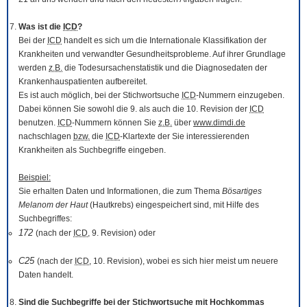
Was ist die
ICD
?
Bei der
ICD
handelt es sich um die Internationale Klassifikation der
Krankheiten und verwandter Gesundheitsprobleme. Auf ihrer Grundlage
werden
z.B.
die Todesursachenstatistik und die Diagnosedaten der
Krankenhauspatienten aufbereitet.
Es ist auch möglich, bei der Stichwortsuche
ICD
-Nummern einzugeben.
Dabei können Sie sowohl die 9. als auch die 10. Revision der
ICD
benutzen.
ICD
-Nummern können Sie
z.B.
über
www.dimdi.de
nachschlagen
bzw.
die
ICD
-Klartexte der Sie interessierenden
Krankheiten als Suchbegriffe eingeben.
Beispiel:
Sie erhalten Daten und Informationen, die zum Thema
Bösartiges
Melanom der Haut
(Hautkrebs) eingespeichert sind, mit Hilfe des
Suchbegriffes:
172
(nach der
ICD
, 9. Revision) oder
C25
(nach der
ICD
, 10. Revision), wobei es sich hier meist um neuere
Daten handelt.
Sind die Suchbegriffe bei der Stichwortsuche mit Hochkommas