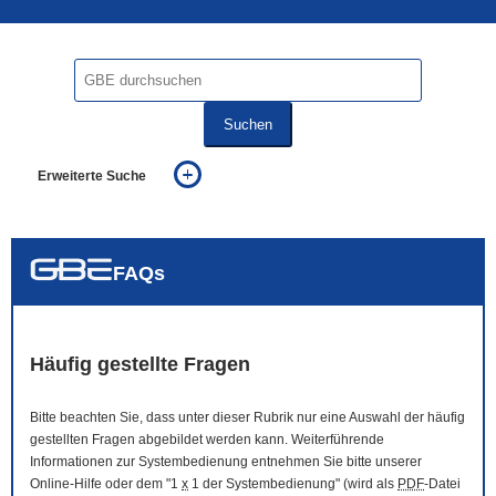
Suchen
Erweiterte Suche
... alle Worte
... eines der Worte
... genau diesen Ausdruck
auch in allen Texten suchen (Volltextsuche)
FAQs
auch Synonyme einbeziehen
auch ähnlich geschriebenes einbeziehen
Häufig gestellte Fragen
Bitte beachten Sie, dass unter dieser Rubrik nur eine Auswahl der häufig
gestellten Fragen abgebildet werden kann. Weiterführende
Informationen zur Systembedienung entnehmen Sie bitte unserer
Online
-Hilfe oder dem "1
x
1 der Systembedienung" (wird als
PDF
-Datei