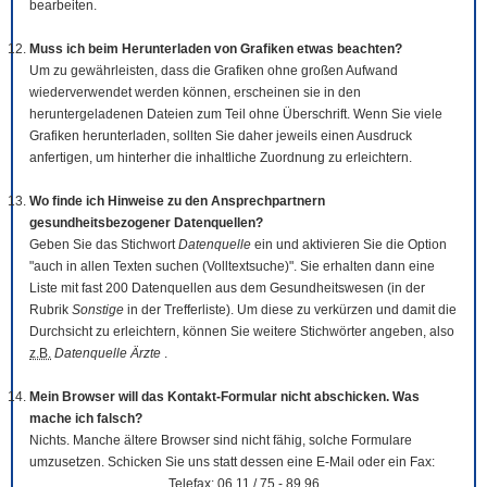
bearbeiten.
Muss ich beim Herunterladen von Grafiken etwas beachten?
Um zu gewährleisten, dass die Grafiken ohne großen Aufwand
wiederverwendet werden können, erscheinen sie in den
heruntergeladenen Dateien zum Teil ohne Überschrift. Wenn Sie viele
Grafiken herunterladen, sollten Sie daher jeweils einen Ausdruck
anfertigen, um hinterher die inhaltliche Zuordnung zu erleichtern.
Wo finde ich Hinweise zu den Ansprechpartnern
gesundheitsbezogener Datenquellen?
Geben Sie das Stichwort
Datenquelle
ein und aktivieren Sie die Option
"auch in allen Texten suchen (Volltextsuche)". Sie erhalten dann eine
Liste mit fast 200 Datenquellen aus dem Gesundheitswesen (in der
Rubrik
Sonstige
in der Trefferliste). Um diese zu verkürzen und damit die
Durchsicht zu erleichtern, können Sie weitere Stichwörter angeben, also
z.B.
Datenquelle Ärzte
.
Mein Browser will das Kontakt-Formular nicht abschicken. Was
mache ich falsch?
Nichts. Manche ältere Browser sind nicht fähig, solche Formulare
umzusetzen. Schicken Sie uns statt dessen eine E-Mail oder ein Fax:
Telefax: 06 11 / 75 - 89 96