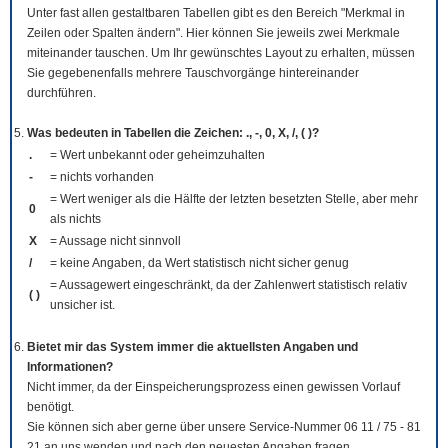
Unter fast allen gestaltbaren Tabellen gibt es den Bereich "Merkmal in
Zeilen oder Spalten ändern". Hier können Sie jeweils zwei Merkmale
miteinander tauschen. Um Ihr gewünschtes Layout zu erhalten, müssen
Sie gegebenenfalls mehrere Tauschvorgänge hintereinander
durchführen.
Was bedeuten in Tabellen die Zeichen: ., -, 0, X, /, ( )?
.
= Wert unbekannt oder geheimzuhalten
-
= nichts vorhanden
= Wert weniger als die Hälfte der letzten besetzten Stelle, aber mehr
0
als nichts
X
= Aussage nicht sinnvoll
/
= keine Angaben, da Wert statistisch nicht sicher genug
= Aussagewert eingeschränkt, da der Zahlenwert statistisch relativ
( )
unsicher ist.
Bietet mir das System immer die aktuellsten Angaben und
Informationen?
Nicht immer, da der Einspeicherungsprozess einen gewissen Vorlauf
benötigt.
Sie können sich aber gerne über unsere Service-Nummer 06 11 / 75 - 81
21 an uns wenden und nach den neuesten Angaben fragen.