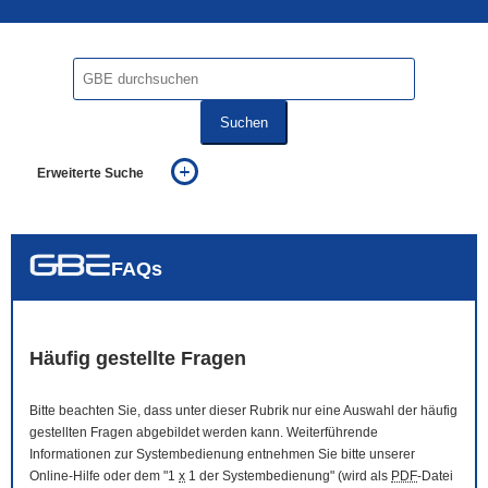
Suchen
Erweiterte Suche
... alle Worte
... eines der Worte
... genau diesen Ausdruck
auch in allen Texten suchen (Volltextsuche)
FAQs
auch Synonyme einbeziehen
auch ähnlich geschriebenes einbeziehen
Häufig gestellte Fragen
Bitte beachten Sie, dass unter dieser Rubrik nur eine Auswahl der häufig
gestellten Fragen abgebildet werden kann. Weiterführende
Informationen zur Systembedienung entnehmen Sie bitte unserer
Online
-Hilfe oder dem "1
x
1 der Systembedienung" (wird als
PDF
-Datei