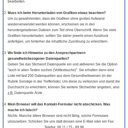
bearbeiten.
Muss ich beim Herunterladen von Grafiken etwas beachten?
Um zu gewährleisten, dass die Grafiken ohne großen Aufwand
wiederverwendet werden können, erscheinen sie in den
heruntergeladenen Dateien zum Teil ohne Überschrift. Wenn Sie viele
Grafiken herunterladen, sollten Sie daher jeweils einen Ausdruck
anfertigen, um hinterher die inhaltliche Zuordnung zu erleichtern.
Wo finde ich Hinweise zu den Ansprechpartnern
gesundheitsbezogener Datenquellen?
Geben Sie das Stichwort
Datenquelle
ein und aktivieren Sie die Option
"auch in allen Texten suchen (Volltextsuche)". Sie erhalten dann eine
Liste mit fast 200 Datenquellen aus dem Gesundheitswesen (in der
Rubrik
Sonstige
in der Trefferliste). Um diese zu verkürzen und damit die
Durchsicht zu erleichtern, können Sie weitere Stichwörter angeben, also
z.B.
Datenquelle Ärzte
.
Mein Browser will das Kontakt-Formular nicht abschicken. Was
mache ich falsch?
Nichts. Manche ältere Browser sind nicht fähig, solche Formulare
umzusetzen. Schicken Sie uns statt dessen eine E-Mail oder ein Fax:
Telefax: 06 11 / 75 - 89 96