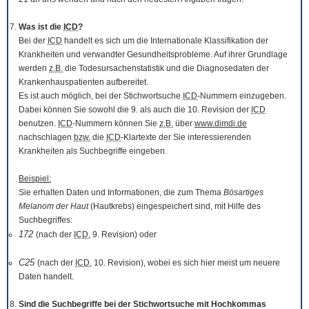
Was ist die
ICD
?
Bei der
ICD
handelt es sich um die Internationale Klassifikation der
Krankheiten und verwandter Gesundheitsprobleme. Auf ihrer Grundlage
werden
z.B.
die Todesursachenstatistik und die Diagnosedaten der
Krankenhauspatienten aufbereitet.
Es ist auch möglich, bei der Stichwortsuche
ICD
-Nummern einzugeben.
Dabei können Sie sowohl die 9. als auch die 10. Revision der
ICD
benutzen.
ICD
-Nummern können Sie
z.B.
über
www.dimdi.de
nachschlagen
bzw.
die
ICD
-Klartexte der Sie interessierenden
Krankheiten als Suchbegriffe eingeben.
Beispiel:
Sie erhalten Daten und Informationen, die zum Thema
Bösartiges
Melanom der Haut
(Hautkrebs) eingespeichert sind, mit Hilfe des
Suchbegriffes:
172
(nach der
ICD
, 9. Revision) oder
C25
(nach der
ICD
, 10. Revision), wobei es sich hier meist um neuere
Daten handelt.
Sind die Suchbegriffe bei der Stichwortsuche mit Hochkommas