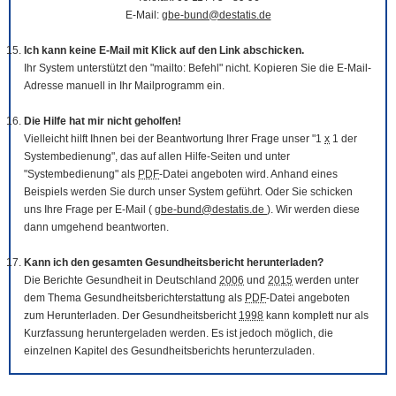
E-Mail:
gbe-bund@destatis.de
Ich kann keine E-Mail mit Klick auf den Link abschicken.
Ihr System unterstützt den "mailto: Befehl" nicht. Kopieren Sie die E-Mail-
Adresse manuell in Ihr Mailprogramm ein.
Die Hilfe hat mir nicht geholfen!
Vielleicht hilft Ihnen bei der Beantwortung Ihrer Frage unser "1
x
1 der
Systembedienung", das auf allen Hilfe-Seiten und unter
"Systembedienung" als
PDF
-Datei angeboten wird. Anhand eines
Beispiels werden Sie durch unser System geführt. Oder Sie schicken
uns Ihre Frage per E-Mail (
gbe-bund@destatis.de
). Wir werden diese
dann umgehend beantworten.
Kann ich den gesamten Gesundheitsbericht herunterladen?
Die Berichte Gesundheit in Deutschland
2006
und
2015
werden unter
dem Thema Gesundheitsberichterstattung als
PDF
-Datei angeboten
zum Herunterladen. Der Gesundheitsbericht
1998
kann komplett nur als
Kurzfassung heruntergeladen werden. Es ist jedoch möglich, die
einzelnen Kapitel des Gesundheitsberichts herunterzuladen.