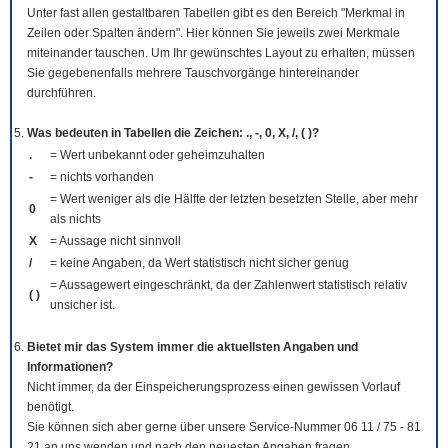
Unter fast allen gestaltbaren Tabellen gibt es den Bereich "Merkmal in
Zeilen oder Spalten ändern". Hier können Sie jeweils zwei Merkmale
miteinander tauschen. Um Ihr gewünschtes Layout zu erhalten, müssen
Sie gegebenenfalls mehrere Tauschvorgänge hintereinander
durchführen.
Was bedeuten in Tabellen die Zeichen: ., -, 0, X, /, ( )?
.
= Wert unbekannt oder geheimzuhalten
-
= nichts vorhanden
= Wert weniger als die Hälfte der letzten besetzten Stelle, aber mehr
0
als nichts
X
= Aussage nicht sinnvoll
/
= keine Angaben, da Wert statistisch nicht sicher genug
= Aussagewert eingeschränkt, da der Zahlenwert statistisch relativ
( )
unsicher ist.
Bietet mir das System immer die aktuellsten Angaben und
Informationen?
Nicht immer, da der Einspeicherungsprozess einen gewissen Vorlauf
benötigt.
Sie können sich aber gerne über unsere Service-Nummer 06 11 / 75 - 81
21 an uns wenden und nach den neuesten Angaben fragen.