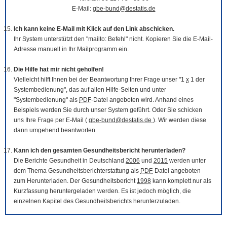
E-Mail:
gbe-bund@destatis.de
Ich kann keine E-Mail mit Klick auf den Link abschicken.
Ihr System unterstützt den "mailto: Befehl" nicht. Kopieren Sie die E-Mail-
Adresse manuell in Ihr Mailprogramm ein.
Die Hilfe hat mir nicht geholfen!
Vielleicht hilft Ihnen bei der Beantwortung Ihrer Frage unser "1
x
1 der
Systembedienung", das auf allen Hilfe-Seiten und unter
"Systembedienung" als
PDF
-Datei angeboten wird. Anhand eines
Beispiels werden Sie durch unser System geführt. Oder Sie schicken
uns Ihre Frage per E-Mail (
gbe-bund@destatis.de
). Wir werden diese
dann umgehend beantworten.
Kann ich den gesamten Gesundheitsbericht herunterladen?
Die Berichte Gesundheit in Deutschland
2006
und
2015
werden unter
dem Thema Gesundheitsberichterstattung als
PDF
-Datei angeboten
zum Herunterladen. Der Gesundheitsbericht
1998
kann komplett nur als
Kurzfassung heruntergeladen werden. Es ist jedoch möglich, die
einzelnen Kapitel des Gesundheitsberichts herunterzuladen.