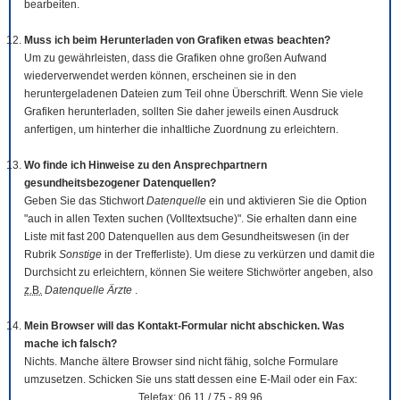
bearbeiten.
Muss ich beim Herunterladen von Grafiken etwas beachten?
Um zu gewährleisten, dass die Grafiken ohne großen Aufwand
wiederverwendet werden können, erscheinen sie in den
heruntergeladenen Dateien zum Teil ohne Überschrift. Wenn Sie viele
Grafiken herunterladen, sollten Sie daher jeweils einen Ausdruck
anfertigen, um hinterher die inhaltliche Zuordnung zu erleichtern.
Wo finde ich Hinweise zu den Ansprechpartnern
gesundheitsbezogener Datenquellen?
Geben Sie das Stichwort
Datenquelle
ein und aktivieren Sie die Option
"auch in allen Texten suchen (Volltextsuche)". Sie erhalten dann eine
Liste mit fast 200 Datenquellen aus dem Gesundheitswesen (in der
Rubrik
Sonstige
in der Trefferliste). Um diese zu verkürzen und damit die
Durchsicht zu erleichtern, können Sie weitere Stichwörter angeben, also
z.B.
Datenquelle Ärzte
.
Mein Browser will das Kontakt-Formular nicht abschicken. Was
mache ich falsch?
Nichts. Manche ältere Browser sind nicht fähig, solche Formulare
umzusetzen. Schicken Sie uns statt dessen eine E-Mail oder ein Fax:
Telefax: 06 11 / 75 - 89 96