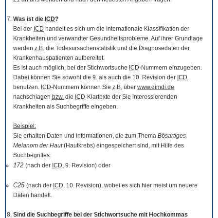
Was ist die
ICD
?
Bei der
ICD
handelt es sich um die Internationale Klassifikation der
Krankheiten und verwandter Gesundheitsprobleme. Auf ihrer Grundlage
werden
z.B.
die Todesursachenstatistik und die Diagnosedaten der
Krankenhauspatienten aufbereitet.
Es ist auch möglich, bei der Stichwortsuche
ICD
-Nummern einzugeben.
Dabei können Sie sowohl die 9. als auch die 10. Revision der
ICD
benutzen.
ICD
-Nummern können Sie
z.B.
über
www.dimdi.de
nachschlagen
bzw.
die
ICD
-Klartexte der Sie interessierenden
Krankheiten als Suchbegriffe eingeben.
Beispiel:
Sie erhalten Daten und Informationen, die zum Thema
Bösartiges
Melanom der Haut
(Hautkrebs) eingespeichert sind, mit Hilfe des
Suchbegriffes:
172
(nach der
ICD
, 9. Revision) oder
C25
(nach der
ICD
, 10. Revision), wobei es sich hier meist um neuere
Daten handelt.
Sind die Suchbegriffe bei der Stichwortsuche mit Hochkommas