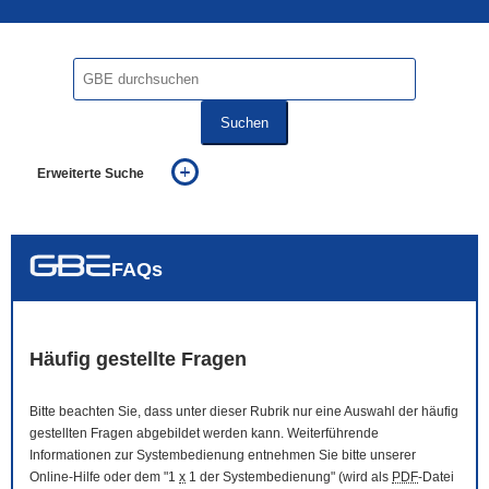
Suchen
Erweiterte Suche
... alle Worte
... eines der Worte
... genau diesen Ausdruck
auch in allen Texten suchen (Volltextsuche)
FAQs
auch Synonyme einbeziehen
auch ähnlich geschriebenes einbeziehen
Häufig gestellte Fragen
Bitte beachten Sie, dass unter dieser Rubrik nur eine Auswahl der häufig
gestellten Fragen abgebildet werden kann. Weiterführende
Informationen zur Systembedienung entnehmen Sie bitte unserer
Online
-Hilfe oder dem "1
x
1 der Systembedienung" (wird als
PDF
-Datei