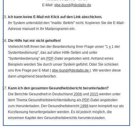
E-Mail:
gbe-bund@destatis.de
Ich kann keine E-Mail mit Klick auf den Link abschicken.
Ihr System unterstützt den "mailto: Befehl" nicht. Kopieren Sie die E-Mail-
Adresse manuell in Ihr Mailprogramm ein.
Die Hilfe hat mir nicht geholfen!
Vielleicht hilft Ihnen bei der Beantwortung Ihrer Frage unser "1
x
1 der
Systembedienung", das auf allen Hilfe-Seiten und unter
"Systembedienung" als
PDF
-Datei angeboten wird. Anhand eines
Beispiels werden Sie durch unser System geführt. Oder Sie schicken
uns Ihre Frage per E-Mail (
gbe-bund@destatis.de
). Wir werden diese
dann umgehend beantworten.
Kann ich den gesamten Gesundheitsbericht herunterladen?
Die Berichte Gesundheit in Deutschland
2006
und
2015
werden unter
dem Thema Gesundheitsberichterstattung als
PDF
-Datei angeboten
zum Herunterladen. Der Gesundheitsbericht
1998
kann komplett nur als
Kurzfassung heruntergeladen werden. Es ist jedoch möglich, die
einzelnen Kapitel des Gesundheitsberichts herunterzuladen.