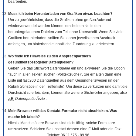
bearbeiten.
Muss ich beim Herunterladen von Grafiken etwas beachten?
Um zu gewährleisten, dass die Grafiken ohne großen Aufwand
wiederverwendet werden können, erscheinen sie in den
heruntergeladenen Dateien zum Teil ohne Überschrift. Wenn Sie viele
Grafiken herunterladen, sollten Sie daher jeweils einen Ausdruck
anfertigen, um hinterher die inhaltliche Zuordnung zu erleichtern.
Wo finde ich Hinweise zu den Ansprechpartnern
gesundheitsbezogener Datenquellen?
Geben Sie das Stichwort
Datenquelle
ein und aktivieren Sie die Option
"auch in allen Texten suchen (Volltextsuche)". Sie erhalten dann eine
Liste mit fast 200 Datenquellen aus dem Gesundheitswesen (in der
Rubrik
Sonstige
in der Trefferliste). Um diese zu verkürzen und damit die
Durchsicht zu erleichtern, können Sie weitere Stichwörter angeben, also
z.B.
Datenquelle Ärzte
.
Mein Browser will das Kontakt-Formular nicht abschicken. Was
mache ich falsch?
Nichts. Manche ältere Browser sind nicht fähig, solche Formulare
umzusetzen. Schicken Sie uns statt dessen eine E-Mail oder ein Fax:
Telefax: 06 11 / 75 - 89 96