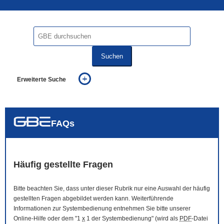
Suchen
Erweiterte Suche
... alle Worte
... eines der Worte
... genau diesen Ausdruck
auch in allen Texten suchen (Volltextsuche)
FAQs
auch Synonyme einbeziehen
auch ähnlich geschriebenes einbeziehen
Häufig gestellte Fragen
Bitte beachten Sie, dass unter dieser Rubrik nur eine Auswahl der häufig
gestellten Fragen abgebildet werden kann. Weiterführende
Informationen zur Systembedienung entnehmen Sie bitte unserer
Online
-Hilfe oder dem "1
x
1 der Systembedienung" (wird als
PDF
-Datei