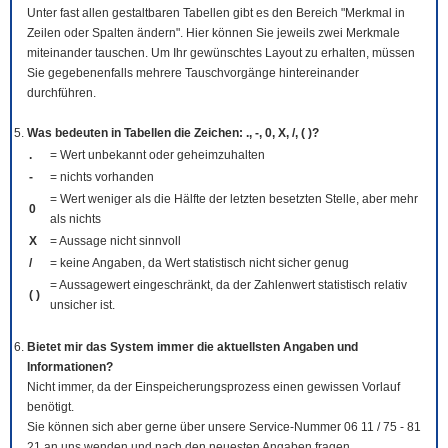
Unter fast allen gestaltbaren Tabellen gibt es den Bereich "Merkmal in
Zeilen oder Spalten ändern". Hier können Sie jeweils zwei Merkmale
miteinander tauschen. Um Ihr gewünschtes Layout zu erhalten, müssen
Sie gegebenenfalls mehrere Tauschvorgänge hintereinander
durchführen.
Was bedeuten in Tabellen die Zeichen: ., -, 0, X, /, ( )?
.
= Wert unbekannt oder geheimzuhalten
-
= nichts vorhanden
= Wert weniger als die Hälfte der letzten besetzten Stelle, aber mehr
0
als nichts
X
= Aussage nicht sinnvoll
/
= keine Angaben, da Wert statistisch nicht sicher genug
= Aussagewert eingeschränkt, da der Zahlenwert statistisch relativ
( )
unsicher ist.
Bietet mir das System immer die aktuellsten Angaben und
Informationen?
Nicht immer, da der Einspeicherungsprozess einen gewissen Vorlauf
benötigt.
Sie können sich aber gerne über unsere Service-Nummer 06 11 / 75 - 81
21 an uns wenden und nach den neuesten Angaben fragen.