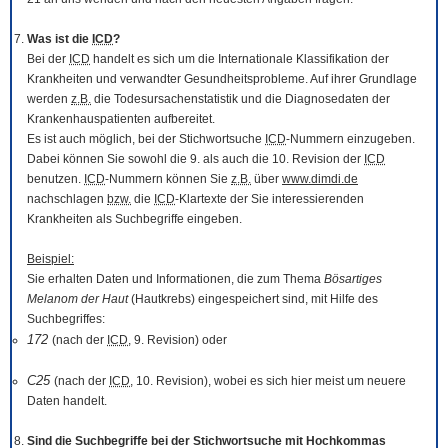
Was ist die
ICD
?
Bei der
ICD
handelt es sich um die Internationale Klassifikation der
Krankheiten und verwandter Gesundheitsprobleme. Auf ihrer Grundlage
werden
z.B.
die Todesursachenstatistik und die Diagnosedaten der
Krankenhauspatienten aufbereitet.
Es ist auch möglich, bei der Stichwortsuche
ICD
-Nummern einzugeben.
Dabei können Sie sowohl die 9. als auch die 10. Revision der
ICD
benutzen.
ICD
-Nummern können Sie
z.B.
über
www.dimdi.de
nachschlagen
bzw.
die
ICD
-Klartexte der Sie interessierenden
Krankheiten als Suchbegriffe eingeben.
Beispiel:
Sie erhalten Daten und Informationen, die zum Thema
Bösartiges
Melanom der Haut
(Hautkrebs) eingespeichert sind, mit Hilfe des
Suchbegriffes:
172
(nach der
ICD
, 9. Revision) oder
C25
(nach der
ICD
, 10. Revision), wobei es sich hier meist um neuere
Daten handelt.
Sind die Suchbegriffe bei der Stichwortsuche mit Hochkommas