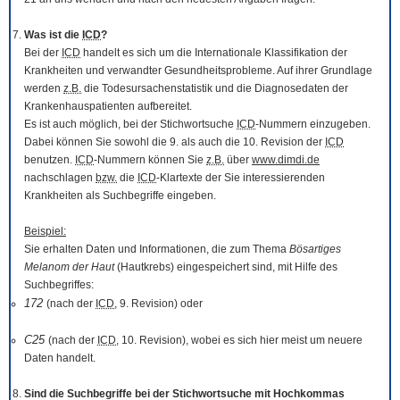
Was ist die
ICD
?
Bei der
ICD
handelt es sich um die Internationale Klassifikation der
Krankheiten und verwandter Gesundheitsprobleme. Auf ihrer Grundlage
werden
z.B.
die Todesursachenstatistik und die Diagnosedaten der
Krankenhauspatienten aufbereitet.
Es ist auch möglich, bei der Stichwortsuche
ICD
-Nummern einzugeben.
Dabei können Sie sowohl die 9. als auch die 10. Revision der
ICD
benutzen.
ICD
-Nummern können Sie
z.B.
über
www.dimdi.de
nachschlagen
bzw.
die
ICD
-Klartexte der Sie interessierenden
Krankheiten als Suchbegriffe eingeben.
Beispiel:
Sie erhalten Daten und Informationen, die zum Thema
Bösartiges
Melanom der Haut
(Hautkrebs) eingespeichert sind, mit Hilfe des
Suchbegriffes:
172
(nach der
ICD
, 9. Revision) oder
C25
(nach der
ICD
, 10. Revision), wobei es sich hier meist um neuere
Daten handelt.
Sind die Suchbegriffe bei der Stichwortsuche mit Hochkommas