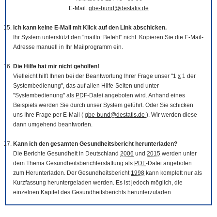
E-Mail:
gbe-bund@destatis.de
Ich kann keine E-Mail mit Klick auf den Link abschicken.
Ihr System unterstützt den "mailto: Befehl" nicht. Kopieren Sie die E-Mail-
Adresse manuell in Ihr Mailprogramm ein.
Die Hilfe hat mir nicht geholfen!
Vielleicht hilft Ihnen bei der Beantwortung Ihrer Frage unser "1
x
1 der
Systembedienung", das auf allen Hilfe-Seiten und unter
"Systembedienung" als
PDF
-Datei angeboten wird. Anhand eines
Beispiels werden Sie durch unser System geführt. Oder Sie schicken
uns Ihre Frage per E-Mail (
gbe-bund@destatis.de
). Wir werden diese
dann umgehend beantworten.
Kann ich den gesamten Gesundheitsbericht herunterladen?
Die Berichte Gesundheit in Deutschland
2006
und
2015
werden unter
dem Thema Gesundheitsberichterstattung als
PDF
-Datei angeboten
zum Herunterladen. Der Gesundheitsbericht
1998
kann komplett nur als
Kurzfassung heruntergeladen werden. Es ist jedoch möglich, die
einzelnen Kapitel des Gesundheitsberichts herunterzuladen.