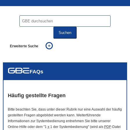
Suchen
Erweiterte Suche
... alle Worte
... eines der Worte
... genau diesen Ausdruck
auch in allen Texten suchen (Volltextsuche)
FAQs
auch Synonyme einbeziehen
auch ähnlich geschriebenes einbeziehen
Häufig gestellte Fragen
Bitte beachten Sie, dass unter dieser Rubrik nur eine Auswahl der häufig
gestellten Fragen abgebildet werden kann. Weiterführende
Informationen zur Systembedienung entnehmen Sie bitte unserer
Online
-Hilfe oder dem "1
x
1 der Systembedienung" (wird als
PDF
-Datei