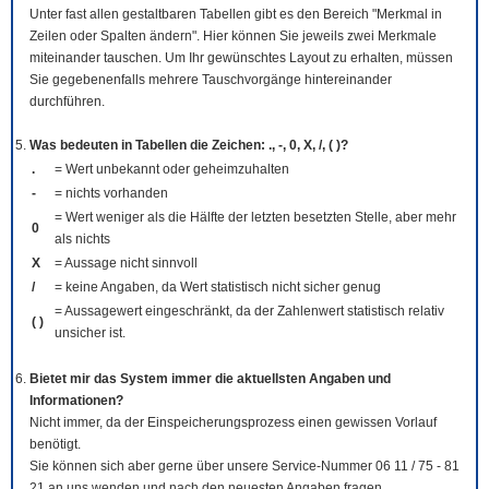
Unter fast allen gestaltbaren Tabellen gibt es den Bereich "Merkmal in
Zeilen oder Spalten ändern". Hier können Sie jeweils zwei Merkmale
miteinander tauschen. Um Ihr gewünschtes Layout zu erhalten, müssen
Sie gegebenenfalls mehrere Tauschvorgänge hintereinander
durchführen.
Was bedeuten in Tabellen die Zeichen: ., -, 0, X, /, ( )?
.
= Wert unbekannt oder geheimzuhalten
-
= nichts vorhanden
= Wert weniger als die Hälfte der letzten besetzten Stelle, aber mehr
0
als nichts
X
= Aussage nicht sinnvoll
/
= keine Angaben, da Wert statistisch nicht sicher genug
= Aussagewert eingeschränkt, da der Zahlenwert statistisch relativ
( )
unsicher ist.
Bietet mir das System immer die aktuellsten Angaben und
Informationen?
Nicht immer, da der Einspeicherungsprozess einen gewissen Vorlauf
benötigt.
Sie können sich aber gerne über unsere Service-Nummer 06 11 / 75 - 81
21 an uns wenden und nach den neuesten Angaben fragen.