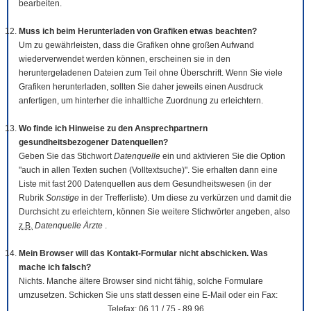
bearbeiten.
Muss ich beim Herunterladen von Grafiken etwas beachten?
Um zu gewährleisten, dass die Grafiken ohne großen Aufwand
wiederverwendet werden können, erscheinen sie in den
heruntergeladenen Dateien zum Teil ohne Überschrift. Wenn Sie viele
Grafiken herunterladen, sollten Sie daher jeweils einen Ausdruck
anfertigen, um hinterher die inhaltliche Zuordnung zu erleichtern.
Wo finde ich Hinweise zu den Ansprechpartnern
gesundheitsbezogener Datenquellen?
Geben Sie das Stichwort
Datenquelle
ein und aktivieren Sie die Option
"auch in allen Texten suchen (Volltextsuche)". Sie erhalten dann eine
Liste mit fast 200 Datenquellen aus dem Gesundheitswesen (in der
Rubrik
Sonstige
in der Trefferliste). Um diese zu verkürzen und damit die
Durchsicht zu erleichtern, können Sie weitere Stichwörter angeben, also
z.B.
Datenquelle Ärzte
.
Mein Browser will das Kontakt-Formular nicht abschicken. Was
mache ich falsch?
Nichts. Manche ältere Browser sind nicht fähig, solche Formulare
umzusetzen. Schicken Sie uns statt dessen eine E-Mail oder ein Fax:
Telefax: 06 11 / 75 - 89 96