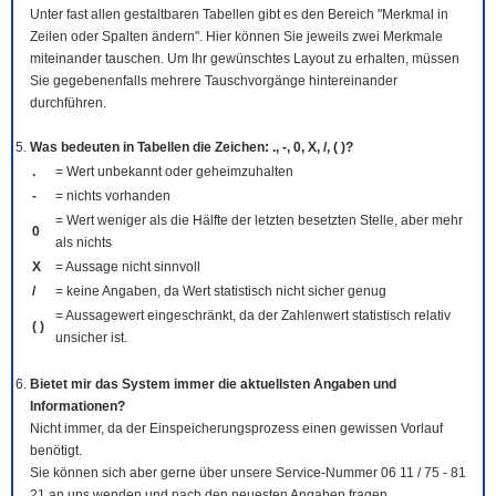
Unter fast allen gestaltbaren Tabellen gibt es den Bereich "Merkmal in
Zeilen oder Spalten ändern". Hier können Sie jeweils zwei Merkmale
miteinander tauschen. Um Ihr gewünschtes Layout zu erhalten, müssen
Sie gegebenenfalls mehrere Tauschvorgänge hintereinander
durchführen.
Was bedeuten in Tabellen die Zeichen: ., -, 0, X, /, ( )?
.
= Wert unbekannt oder geheimzuhalten
-
= nichts vorhanden
= Wert weniger als die Hälfte der letzten besetzten Stelle, aber mehr
0
als nichts
X
= Aussage nicht sinnvoll
/
= keine Angaben, da Wert statistisch nicht sicher genug
= Aussagewert eingeschränkt, da der Zahlenwert statistisch relativ
( )
unsicher ist.
Bietet mir das System immer die aktuellsten Angaben und
Informationen?
Nicht immer, da der Einspeicherungsprozess einen gewissen Vorlauf
benötigt.
Sie können sich aber gerne über unsere Service-Nummer 06 11 / 75 - 81
21 an uns wenden und nach den neuesten Angaben fragen.