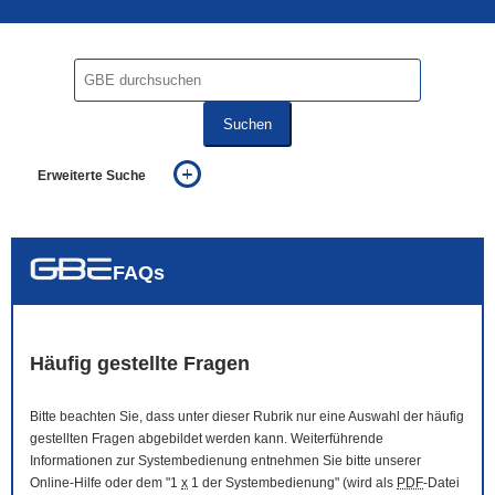
Suchen
Erweiterte Suche
... alle Worte
... eines der Worte
... genau diesen Ausdruck
auch in allen Texten suchen (Volltextsuche)
FAQs
auch Synonyme einbeziehen
auch ähnlich geschriebenes einbeziehen
Häufig gestellte Fragen
Bitte beachten Sie, dass unter dieser Rubrik nur eine Auswahl der häufig
gestellten Fragen abgebildet werden kann. Weiterführende
Informationen zur Systembedienung entnehmen Sie bitte unserer
Online
-Hilfe oder dem "1
x
1 der Systembedienung" (wird als
PDF
-Datei