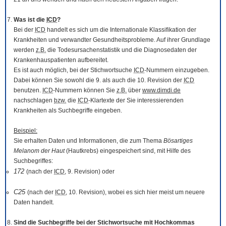
Was ist die
ICD
?
Bei der
ICD
handelt es sich um die Internationale Klassifikation der
Krankheiten und verwandter Gesundheitsprobleme. Auf ihrer Grundlage
werden
z.B.
die Todesursachenstatistik und die Diagnosedaten der
Krankenhauspatienten aufbereitet.
Es ist auch möglich, bei der Stichwortsuche
ICD
-Nummern einzugeben.
Dabei können Sie sowohl die 9. als auch die 10. Revision der
ICD
benutzen.
ICD
-Nummern können Sie
z.B.
über
www.dimdi.de
nachschlagen
bzw.
die
ICD
-Klartexte der Sie interessierenden
Krankheiten als Suchbegriffe eingeben.
Beispiel:
Sie erhalten Daten und Informationen, die zum Thema
Bösartiges
Melanom der Haut
(Hautkrebs) eingespeichert sind, mit Hilfe des
Suchbegriffes:
172
(nach der
ICD
, 9. Revision) oder
C25
(nach der
ICD
, 10. Revision), wobei es sich hier meist um neuere
Daten handelt.
Sind die Suchbegriffe bei der Stichwortsuche mit Hochkommas