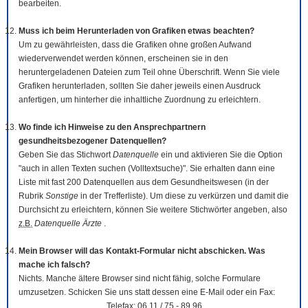
bearbeiten.
Muss ich beim Herunterladen von Grafiken etwas beachten?
Um zu gewährleisten, dass die Grafiken ohne großen Aufwand
wiederverwendet werden können, erscheinen sie in den
heruntergeladenen Dateien zum Teil ohne Überschrift. Wenn Sie viele
Grafiken herunterladen, sollten Sie daher jeweils einen Ausdruck
anfertigen, um hinterher die inhaltliche Zuordnung zu erleichtern.
Wo finde ich Hinweise zu den Ansprechpartnern
gesundheitsbezogener Datenquellen?
Geben Sie das Stichwort
Datenquelle
ein und aktivieren Sie die Option
"auch in allen Texten suchen (Volltextsuche)". Sie erhalten dann eine
Liste mit fast 200 Datenquellen aus dem Gesundheitswesen (in der
Rubrik
Sonstige
in der Trefferliste). Um diese zu verkürzen und damit die
Durchsicht zu erleichtern, können Sie weitere Stichwörter angeben, also
z.B.
Datenquelle Ärzte
.
Mein Browser will das Kontakt-Formular nicht abschicken. Was
mache ich falsch?
Nichts. Manche ältere Browser sind nicht fähig, solche Formulare
umzusetzen. Schicken Sie uns statt dessen eine E-Mail oder ein Fax:
Telefax: 06 11 / 75 - 89 96