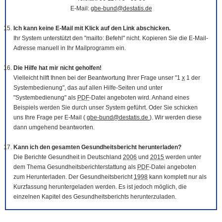
E-Mail:
gbe-bund@destatis.de
Ich kann keine E-Mail mit Klick auf den Link abschicken.
Ihr System unterstützt den "mailto: Befehl" nicht. Kopieren Sie die E-Mail-
Adresse manuell in Ihr Mailprogramm ein.
Die Hilfe hat mir nicht geholfen!
Vielleicht hilft Ihnen bei der Beantwortung Ihrer Frage unser "1
x
1 der
Systembedienung", das auf allen Hilfe-Seiten und unter
"Systembedienung" als
PDF
-Datei angeboten wird. Anhand eines
Beispiels werden Sie durch unser System geführt. Oder Sie schicken
uns Ihre Frage per E-Mail (
gbe-bund@destatis.de
). Wir werden diese
dann umgehend beantworten.
Kann ich den gesamten Gesundheitsbericht herunterladen?
Die Berichte Gesundheit in Deutschland
2006
und
2015
werden unter
dem Thema Gesundheitsberichterstattung als
PDF
-Datei angeboten
zum Herunterladen. Der Gesundheitsbericht
1998
kann komplett nur als
Kurzfassung heruntergeladen werden. Es ist jedoch möglich, die
einzelnen Kapitel des Gesundheitsberichts herunterzuladen.