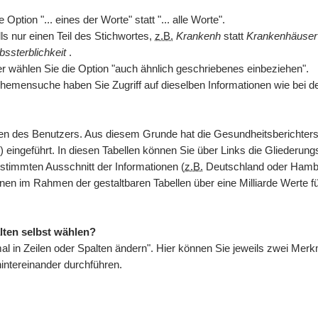
ption "... eines der Worte" statt "... alle Worte".
s nur einen Teil des Stichwortes,
z.B.
Krankenh
statt
Krankenhäuse
bssterblichkeit
.
er wählen Sie die Option "auch ähnlich geschriebenes einbeziehen".
hemensuche haben Sie Zugriff auf dieselben Informationen wie bei d
issen des Benutzers. Aus diesem Grunde hat die Gesundheitsberichte
) eingeführt. In diesen Tabellen können Sie über Links die Gliederungs
stimmten Ausschnitt der Informationen (
z.B.
Deutschland oder Hambur
hnen im Rahmen der gestaltbaren Tabellen über eine Milliarde Werte 
lten selbst wählen?
kmal in Zeilen oder Spalten ändern". Hier können Sie jeweils zwei M
ntereinander durchführen.