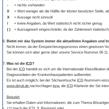
-
= nichts vorhanden
0
= Wert weniger als die Hälfte der letzten besetzten Stelle, a
X
= Aussage nicht sinnvoll
/
= keine Angaben, da Wert statistisch nicht sicher genug
( )
= Aussagewert eingeschränkt, da der Zahlenwert statistisch r
Bietet mir das System immer die aktuellsten Angaben und I
Nicht immer, da der Einspeicherungsprozess einen gewissen Vorl
Sie können sich aber gerne über unsere Service-Nummer 06 11 
Was ist die
ICD
?
Bei der
ICD
handelt es sich um die Internationale Klassifikatio
Diagnosedaten der Krankenhauspatienten aufbereitet.
Es ist auch möglich, bei der Stichwortsuche
ICD
-Nummern einzug
www.dimdi.de
nachschlagen
bzw.
die
ICD
-Klartexte der Sie int
Beispiel:
Sie erhalten Daten und Informationen, die zum Thema
Bösartig
(nach der
ICD
, 9. Revision) oder
172