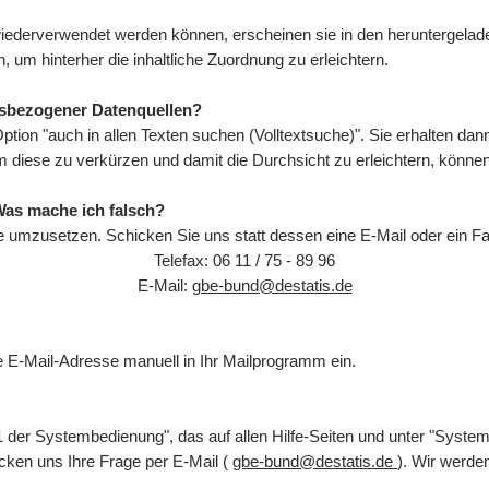
ederverwendet werden können, erscheinen sie in den heruntergeladen
, um hinterher die inhaltliche Zuordnung zu erleichtern.
tsbezogener Datenquellen?
Option "auch in allen Texten suchen (Volltextsuche)". Sie erhalten da
 Um diese zu verkürzen und damit die Durchsicht zu erleichtern, könn
Was mache ich falsch?
e umzusetzen. Schicken Sie uns statt dessen eine E-Mail oder ein Fa
Telefax: 06 11 / 75 - 89 96
E-Mail:
gbe-bund@destatis.de
die E-Mail-Adresse manuell in Ihr Mailprogramm ein.
 der Systembedienung", das auf allen Hilfe-Seiten und unter "Syste
cken uns Ihre Frage per E-Mail (
gbe-bund@destatis.de
). Wir werd