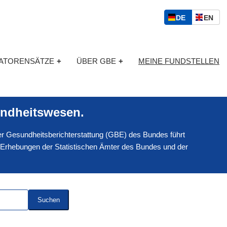
S
D
E
DE
EN
p
E
N
r
U
G
a
T
L
c
KATORENSÄTZE
+
ÜBER GBE
+
MEINE FUNDSTELLEN
S
I
h
C
S
a
H
C
u
H
s
ndheitswesen.
w
a
 der Gesundheitsberichterstattung (GBE) des Bundes führt
h
l
 Erhebungen der Statistischen Ämter des Bundes und der
Suchen