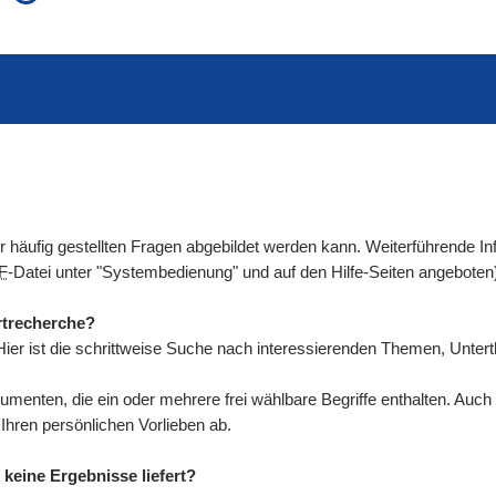
auch in allen Texten suchen (Volltextsuche)
e
auch Synonyme einbeziehen
 Ausdruck
auch ähnlich geschriebenes einbeziehen
der häufig gestellten Fragen abgebildet werden kann. Weiterführende
F
-Datei unter "Systembedienung" und auf den Hilfe-Seiten angeboten
rtrecherche?
ier ist die schrittweise Suche nach interessierenden Themen, Unte
umenten, die ein oder mehrere frei wählbare Begriffe enthalten. Au
ren persönlichen Vorlieben ab.
keine Ergebnisse liefert?