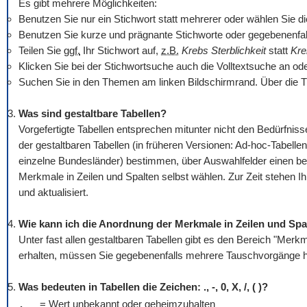
Es gibt mehrere Möglichkeiten:
Benutzen Sie nur ein Stichwort statt mehrerer oder wählen Sie die O
Benutzen Sie kurze und prägnante Stichworte oder gegebenenfall
Teilen Sie
ggf.
Ihr Stichwort auf,
z.B.
Krebs Sterblichkeit
statt
Kre
Klicken Sie bei der Stichwortsuche auch die Volltextsuche an od
Suchen Sie in den Themen am linken Bildschirmrand. Über die T
Was sind gestaltbare Tabellen?
Vorgefertigte Tabellen entsprechen mitunter nicht den Bedürfn
der gestaltbaren Tabellen (in früheren Versionen: Ad-hoc-Tabellen
einzelne Bundesländer) bestimmen, über Auswahlfelder einen be
Merkmale in Zeilen und Spalten selbst wählen. Zur Zeit stehen I
und aktualisiert.
Wie kann ich die Anordnung der Merkmale in Zeilen und Spa
Unter fast allen gestaltbaren Tabellen gibt es den Bereich "Mer
erhalten, müssen Sie gegebenenfalls mehrere Tauschvorgänge hi
Was bedeuten in Tabellen die Zeichen: ., -, 0, X, /, ( )?
.
= Wert unbekannt oder geheimzuhalten