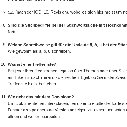
(nach der
ICD
, 10. Revision), wobei es sich hier meist um n
C25
Sind die Suchbegriffe bei der Stichwortsuche mit Hochko
Nein
Welche Schreibweise gilt für die Umlaute ä, ö, ü bei der St
Wie gewohnt als ä, ö, ü schreiben.
Was ist eine Trefferliste?
Bei jeder Ihrer Recherchen, egal ob über Themen oder über Stichw
am linken Bildschirmrand zu erreichen. Egal, ob Sie in der Zwis
Trefferliste bleibt bestehen.
Wie geht das mit dem
Download
?
Um Dokumente herunterzuladen, benutzen Sie bitte die
Tool
leis
Fenster als speicherbare Version anzeigen zu lassen und sofort
öffnen und weiter bearbeiten.