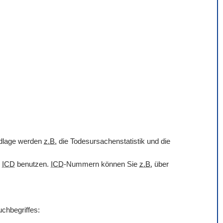
undlage werden
z.B.
die Todesursachenstatistik und die
r
ICD
benutzen.
ICD
-Nummern können Sie
z.B.
über
uchbegriffes: