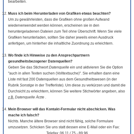
bearbeiten.
Muss ich beim Herunterladen von Grafiken etwas beachten?
Um zu gewährleisten, dass die Grafiken ohne großen Aufwand
wiederverwendet werden können, erscheinen sie in den
heruntergeladenen Dateien zum Teil ohne Überschrift. Wenn Sie viele
Grafiken herunterladen, sollten Sie daher jeweils einen Ausdruck
anfertigen, um hinterher die inhaltliche Zuordnung zu erleichtern.
Wo finde ich Hinweise zu den Ansprechpartnern
gesundheitsbezogener Datenquellen?
Geben Sie das Stichwort
Datenquelle
ein und aktivieren Sie die Option
"auch in allen Texten suchen (Volltextsuche)". Sie erhalten dann eine
Liste mit fast 200 Datenquellen aus dem Gesundheitswesen (in der
Rubrik
Sonstige
in der Trefferliste). Um diese zu verkürzen und damit die
Durchsicht zu erleichtern, können Sie weitere Stichwörter angeben, also
z.B.
Datenquelle Ärzte
.
Mein Browser will das Kontakt-Formular nicht abschicken. Was
mache ich falsch?
Nichts. Manche ältere Browser sind nicht fähig, solche Formulare
umzusetzen. Schicken Sie uns statt dessen eine E-Mail oder ein Fax:
Telefax: 06 11 / 75 - 89 96