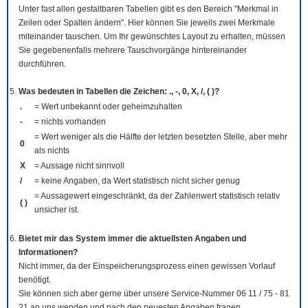
Unter fast allen gestaltbaren Tabellen gibt es den Bereich "Merkmal in
Zeilen oder Spalten ändern". Hier können Sie jeweils zwei Merkmale
miteinander tauschen. Um Ihr gewünschtes Layout zu erhalten, müssen
Sie gegebenenfalls mehrere Tauschvorgänge hintereinander
durchführen.
Was bedeuten in Tabellen die Zeichen: ., -, 0, X, /, ( )?
.
= Wert unbekannt oder geheimzuhalten
-
= nichts vorhanden
= Wert weniger als die Hälfte der letzten besetzten Stelle, aber mehr
0
als nichts
X
= Aussage nicht sinnvoll
/
= keine Angaben, da Wert statistisch nicht sicher genug
= Aussagewert eingeschränkt, da der Zahlenwert statistisch relativ
( )
unsicher ist.
Bietet mir das System immer die aktuellsten Angaben und
Informationen?
Nicht immer, da der Einspeicherungsprozess einen gewissen Vorlauf
benötigt.
Sie können sich aber gerne über unsere Service-Nummer 06 11 / 75 - 81
21 an uns wenden und nach den neuesten Angaben fragen.