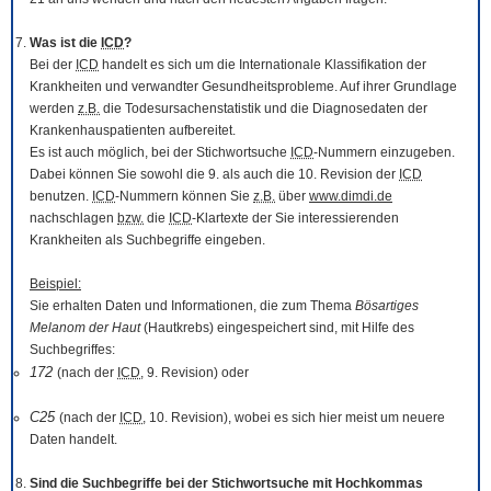
Was ist die
ICD
?
Bei der
ICD
handelt es sich um die Internationale Klassifikation der
Krankheiten und verwandter Gesundheitsprobleme. Auf ihrer Grundlage
werden
z.B.
die Todesursachenstatistik und die Diagnosedaten der
Krankenhauspatienten aufbereitet.
Es ist auch möglich, bei der Stichwortsuche
ICD
-Nummern einzugeben.
Dabei können Sie sowohl die 9. als auch die 10. Revision der
ICD
benutzen.
ICD
-Nummern können Sie
z.B.
über
www.dimdi.de
nachschlagen
bzw.
die
ICD
-Klartexte der Sie interessierenden
Krankheiten als Suchbegriffe eingeben.
Beispiel:
Sie erhalten Daten und Informationen, die zum Thema
Bösartiges
Melanom der Haut
(Hautkrebs) eingespeichert sind, mit Hilfe des
Suchbegriffes:
172
(nach der
ICD
, 9. Revision) oder
C25
(nach der
ICD
, 10. Revision), wobei es sich hier meist um neuere
Daten handelt.
Sind die Suchbegriffe bei der Stichwortsuche mit Hochkommas