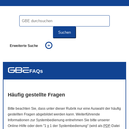
Suchen
Erweiterte Suche
... alle Worte
... eines der Worte
... genau diesen Ausdruck
auch in allen Texten suchen (Volltextsuche)
FAQs
auch Synonyme einbeziehen
auch ähnlich geschriebenes einbeziehen
Häufig gestellte Fragen
Bitte beachten Sie, dass unter dieser Rubrik nur eine Auswahl der häufig
gestellten Fragen abgebildet werden kann. Weiterführende
Informationen zur Systembedienung entnehmen Sie bitte unserer
Online
-Hilfe oder dem "1
x
1 der Systembedienung" (wird als
PDF
-Datei