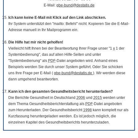
E-Mail:
gbe-bund@destatis.de
Ich kann keine E-Mail mit Klick auf den Link abschicken.
Ihr System unterstützt den "mailto: Befehl" nicht. Kopieren Sie die E-Mail-
Adresse manuell in Ihr Mailprogramm ein.
Die Hilfe hat mir nicht geholfen!
Vielleicht hilft Ihnen bei der Beantwortung Ihrer Frage unser "1
x
1 der
Systembedienung", das auf allen Hilfe-Seiten und unter
"Systembedienung" als
PDF
-Datei angeboten wird. Anhand eines
Beispiels werden Sie durch unser System geführt. Oder Sie schicken
uns Ihre Frage per E-Mail (
gbe-bund@destatis.de
). Wir werden diese
dann umgehend beantworten.
Kann ich den gesamten Gesundheitsbericht herunterladen?
Die Berichte Gesundheit in Deutschland
2006
und
2015
werden unter
dem Thema Gesundheitsberichterstattung als
PDF
-Datei angeboten
zum Herunterladen. Der Gesundheitsbericht
1998
kann komplett nur als
Kurzfassung heruntergeladen werden. Es ist jedoch möglich, die
einzelnen Kapitel des Gesundheitsberichts herunterzuladen.