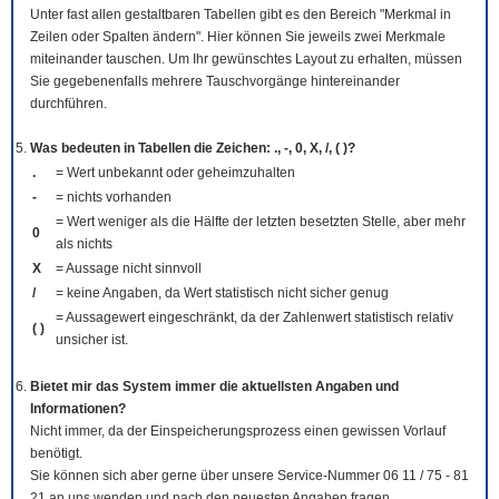
Unter fast allen gestaltbaren Tabellen gibt es den Bereich "Merkmal in
Zeilen oder Spalten ändern". Hier können Sie jeweils zwei Merkmale
miteinander tauschen. Um Ihr gewünschtes Layout zu erhalten, müssen
Sie gegebenenfalls mehrere Tauschvorgänge hintereinander
durchführen.
Was bedeuten in Tabellen die Zeichen: ., -, 0, X, /, ( )?
.
= Wert unbekannt oder geheimzuhalten
-
= nichts vorhanden
= Wert weniger als die Hälfte der letzten besetzten Stelle, aber mehr
0
als nichts
X
= Aussage nicht sinnvoll
/
= keine Angaben, da Wert statistisch nicht sicher genug
= Aussagewert eingeschränkt, da der Zahlenwert statistisch relativ
( )
unsicher ist.
Bietet mir das System immer die aktuellsten Angaben und
Informationen?
Nicht immer, da der Einspeicherungsprozess einen gewissen Vorlauf
benötigt.
Sie können sich aber gerne über unsere Service-Nummer 06 11 / 75 - 81
21 an uns wenden und nach den neuesten Angaben fragen.