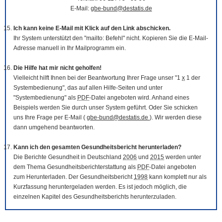
E-Mail:
gbe-bund@destatis.de
Ich kann keine E-Mail mit Klick auf den Link abschicken.
Ihr System unterstützt den "mailto: Befehl" nicht. Kopieren Sie die E-Mail-
Adresse manuell in Ihr Mailprogramm ein.
Die Hilfe hat mir nicht geholfen!
Vielleicht hilft Ihnen bei der Beantwortung Ihrer Frage unser "1
x
1 der
Systembedienung", das auf allen Hilfe-Seiten und unter
"Systembedienung" als
PDF
-Datei angeboten wird. Anhand eines
Beispiels werden Sie durch unser System geführt. Oder Sie schicken
uns Ihre Frage per E-Mail (
gbe-bund@destatis.de
). Wir werden diese
dann umgehend beantworten.
Kann ich den gesamten Gesundheitsbericht herunterladen?
Die Berichte Gesundheit in Deutschland
2006
und
2015
werden unter
dem Thema Gesundheitsberichterstattung als
PDF
-Datei angeboten
zum Herunterladen. Der Gesundheitsbericht
1998
kann komplett nur als
Kurzfassung heruntergeladen werden. Es ist jedoch möglich, die
einzelnen Kapitel des Gesundheitsberichts herunterzuladen.