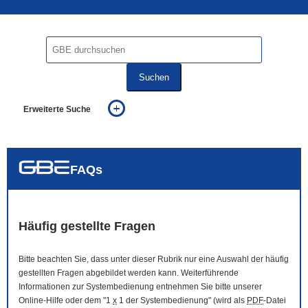
Suchen
Erweiterte Suche
... alle Worte
... eines der Worte
... genau diesen Ausdruck
auch in allen Texten suchen (Volltextsuche)
FAQs
auch Synonyme einbeziehen
auch ähnlich geschriebenes einbeziehen
Häufig gestellte Fragen
Bitte beachten Sie, dass unter dieser Rubrik nur eine Auswahl der häufig
gestellten Fragen abgebildet werden kann. Weiterführende
Informationen zur Systembedienung entnehmen Sie bitte unserer
Online
-Hilfe oder dem "1
x
1 der Systembedienung" (wird als
PDF
-Datei