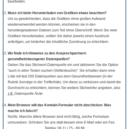
bearbeiten.
Muss ich beim Herunterladen von Grafiken etwas beachten?
Um zu gewährleisten, dass die Grafiken ohne großen Aufwand
wiederverwendet werden können, erscheinen sie in den
heruntergeladenen Dateien zum Teil ohne Überschrift. Wenn Sie viele
Grafiken herunterladen, sollten Sie daher jeweils einen Ausdruck
anfertigen, um hinterher die inhaltliche Zuordnung zu erleichtern.
Wo finde ich Hinweise zu den Ansprechpartnern
gesundheitsbezogener Datenquellen?
Geben Sie das Stichwort
Datenquelle
ein und aktivieren Sie die Option
"auch in allen Texten suchen (Volltextsuche)". Sie erhalten dann eine
Liste mit fast 200 Datenquellen aus dem Gesundheitswesen (in der
Rubrik
Sonstige
in der Trefferliste). Um diese zu verkürzen und damit die
Durchsicht zu erleichtern, können Sie weitere Stichwörter angeben, also
z.B.
Datenquelle Ärzte
.
Mein Browser will das Kontakt-Formular nicht abschicken. Was
mache ich falsch?
Nichts. Manche ältere Browser sind nicht fähig, solche Formulare
umzusetzen. Schicken Sie uns statt dessen eine E-Mail oder ein Fax:
Telefax: 06 11 / 75 - 89 96