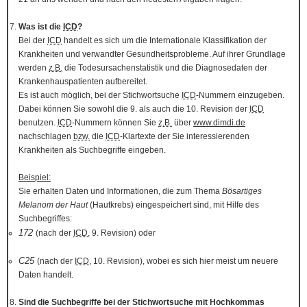
Was ist die
ICD
?
Bei der
ICD
handelt es sich um die Internationale Klassifikation der
Krankheiten und verwandter Gesundheitsprobleme. Auf ihrer Grundlage
werden
z.B.
die Todesursachenstatistik und die Diagnosedaten der
Krankenhauspatienten aufbereitet.
Es ist auch möglich, bei der Stichwortsuche
ICD
-Nummern einzugeben.
Dabei können Sie sowohl die 9. als auch die 10. Revision der
ICD
benutzen.
ICD
-Nummern können Sie
z.B.
über
www.dimdi.de
nachschlagen
bzw.
die
ICD
-Klartexte der Sie interessierenden
Krankheiten als Suchbegriffe eingeben.
Beispiel:
Sie erhalten Daten und Informationen, die zum Thema
Bösartiges
Melanom der Haut
(Hautkrebs) eingespeichert sind, mit Hilfe des
Suchbegriffes:
172
(nach der
ICD
, 9. Revision) oder
C25
(nach der
ICD
, 10. Revision), wobei es sich hier meist um neuere
Daten handelt.
Sind die Suchbegriffe bei der Stichwortsuche mit Hochkommas