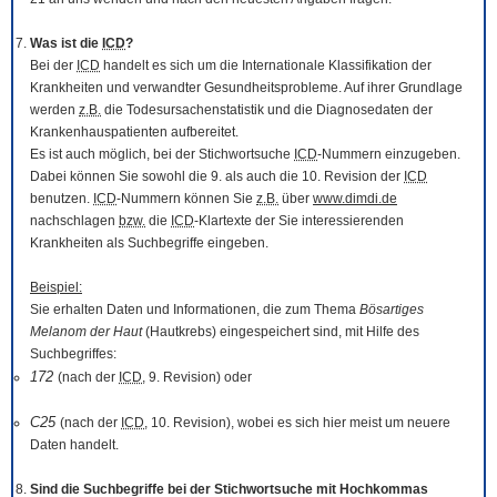
Was ist die
ICD
?
Bei der
ICD
handelt es sich um die Internationale Klassifikation der
Krankheiten und verwandter Gesundheitsprobleme. Auf ihrer Grundlage
werden
z.B.
die Todesursachenstatistik und die Diagnosedaten der
Krankenhauspatienten aufbereitet.
Es ist auch möglich, bei der Stichwortsuche
ICD
-Nummern einzugeben.
Dabei können Sie sowohl die 9. als auch die 10. Revision der
ICD
benutzen.
ICD
-Nummern können Sie
z.B.
über
www.dimdi.de
nachschlagen
bzw.
die
ICD
-Klartexte der Sie interessierenden
Krankheiten als Suchbegriffe eingeben.
Beispiel:
Sie erhalten Daten und Informationen, die zum Thema
Bösartiges
Melanom der Haut
(Hautkrebs) eingespeichert sind, mit Hilfe des
Suchbegriffes:
172
(nach der
ICD
, 9. Revision) oder
C25
(nach der
ICD
, 10. Revision), wobei es sich hier meist um neuere
Daten handelt.
Sind die Suchbegriffe bei der Stichwortsuche mit Hochkommas