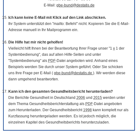
E-Mail:
gbe-bund@destatis.de
Ich kann keine E-Mail mit Klick auf den Link abschicken.
Ihr System unterstützt den "mailto: Befehl" nicht. Kopieren Sie die E-Mail-
Adresse manuell in Ihr Mailprogramm ein.
Die Hilfe hat mir nicht geholfen!
Vielleicht hilft Ihnen bei der Beantwortung Ihrer Frage unser "1
x
1 der
Systembedienung", das auf allen Hilfe-Seiten und unter
"Systembedienung" als
PDF
-Datei angeboten wird. Anhand eines
Beispiels werden Sie durch unser System geführt. Oder Sie schicken
uns Ihre Frage per E-Mail (
gbe-bund@destatis.de
). Wir werden diese
dann umgehend beantworten.
Kann ich den gesamten Gesundheitsbericht herunterladen?
Die Berichte Gesundheit in Deutschland
2006
und
2015
werden unter
dem Thema Gesundheitsberichterstattung als
PDF
-Datei angeboten
zum Herunterladen. Der Gesundheitsbericht
1998
kann komplett nur als
Kurzfassung heruntergeladen werden. Es ist jedoch möglich, die
einzelnen Kapitel des Gesundheitsberichts herunterzuladen.