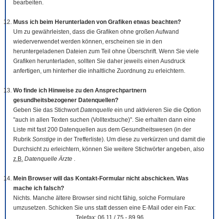
bearbeiten.
Muss ich beim Herunterladen von Grafiken etwas beachten?
Um zu gewährleisten, dass die Grafiken ohne großen Aufwand
wiederverwendet werden können, erscheinen sie in den
heruntergeladenen Dateien zum Teil ohne Überschrift. Wenn Sie viele
Grafiken herunterladen, sollten Sie daher jeweils einen Ausdruck
anfertigen, um hinterher die inhaltliche Zuordnung zu erleichtern.
Wo finde ich Hinweise zu den Ansprechpartnern
gesundheitsbezogener Datenquellen?
Geben Sie das Stichwort
Datenquelle
ein und aktivieren Sie die Option
"auch in allen Texten suchen (Volltextsuche)". Sie erhalten dann eine
Liste mit fast 200 Datenquellen aus dem Gesundheitswesen (in der
Rubrik
Sonstige
in der Trefferliste). Um diese zu verkürzen und damit die
Durchsicht zu erleichtern, können Sie weitere Stichwörter angeben, also
z.B.
Datenquelle Ärzte
.
Mein Browser will das Kontakt-Formular nicht abschicken. Was
mache ich falsch?
Nichts. Manche ältere Browser sind nicht fähig, solche Formulare
umzusetzen. Schicken Sie uns statt dessen eine E-Mail oder ein Fax:
Telefax: 06 11 / 75 - 89 96