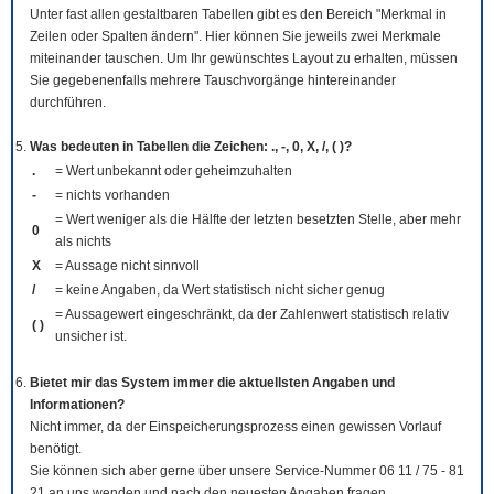
Unter fast allen gestaltbaren Tabellen gibt es den Bereich "Merkmal in
Zeilen oder Spalten ändern". Hier können Sie jeweils zwei Merkmale
miteinander tauschen. Um Ihr gewünschtes Layout zu erhalten, müssen
Sie gegebenenfalls mehrere Tauschvorgänge hintereinander
durchführen.
Was bedeuten in Tabellen die Zeichen: ., -, 0, X, /, ( )?
.
= Wert unbekannt oder geheimzuhalten
-
= nichts vorhanden
= Wert weniger als die Hälfte der letzten besetzten Stelle, aber mehr
0
als nichts
X
= Aussage nicht sinnvoll
/
= keine Angaben, da Wert statistisch nicht sicher genug
= Aussagewert eingeschränkt, da der Zahlenwert statistisch relativ
( )
unsicher ist.
Bietet mir das System immer die aktuellsten Angaben und
Informationen?
Nicht immer, da der Einspeicherungsprozess einen gewissen Vorlauf
benötigt.
Sie können sich aber gerne über unsere Service-Nummer 06 11 / 75 - 81
21 an uns wenden und nach den neuesten Angaben fragen.