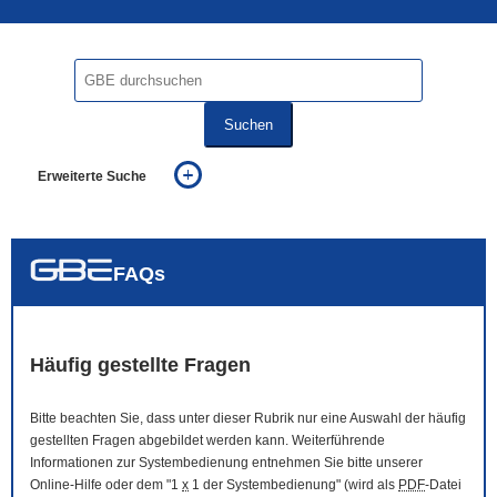
Suchen
Erweiterte Suche
... alle Worte
... eines der Worte
... genau diesen Ausdruck
auch in allen Texten suchen (Volltextsuche)
FAQs
auch Synonyme einbeziehen
auch ähnlich geschriebenes einbeziehen
Häufig gestellte Fragen
Bitte beachten Sie, dass unter dieser Rubrik nur eine Auswahl der häufig
gestellten Fragen abgebildet werden kann. Weiterführende
Informationen zur Systembedienung entnehmen Sie bitte unserer
Online
-Hilfe oder dem "1
x
1 der Systembedienung" (wird als
PDF
-Datei