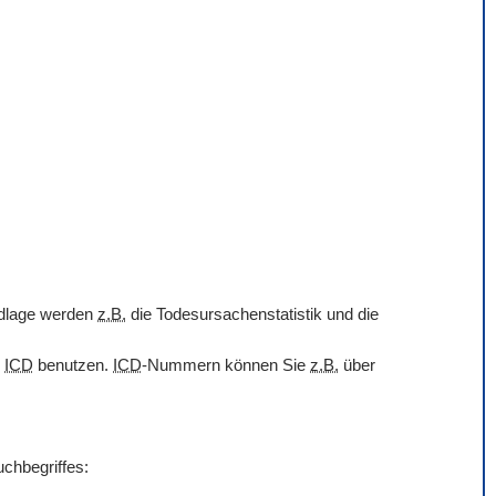
undlage werden
z.B.
die Todesursachenstatistik und die
r
ICD
benutzen.
ICD
-Nummern können Sie
z.B.
über
uchbegriffes: