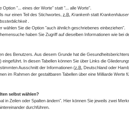
ption "... eines der Worte" statt "... alle Worte".
s nur einen Teil des Stichwortes,
z.B.
Krankenh
statt
Krankenhäuse
bssterblichkeit
.
er wählen Sie die Option "auch ähnlich geschriebenes einbeziehen".
hemensuche haben Sie Zugriff auf dieselben Informationen wie bei d
issen des Benutzers. Aus diesem Grunde hat die Gesundheitsberichte
) eingeführt. In diesen Tabellen können Sie über Links die Gliederungs
stimmten Ausschnitt der Informationen (
z.B.
Deutschland oder Hambur
hnen im Rahmen der gestaltbaren Tabellen über eine Milliarde Werte 
lten selbst wählen?
kmal in Zeilen oder Spalten ändern". Hier können Sie jeweils zwei M
ntereinander durchführen.