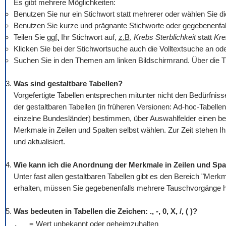
Es gibt mehrere Möglichkeiten:
Benutzen Sie nur ein Stichwort statt mehrerer oder wählen Sie die O
Benutzen Sie kurze und prägnante Stichworte oder gegebenenfall
Teilen Sie
ggf.
Ihr Stichwort auf,
z.B.
Krebs Sterblichkeit
statt
Kre
Klicken Sie bei der Stichwortsuche auch die Volltextsuche an od
Suchen Sie in den Themen am linken Bildschirmrand. Über die T
Was sind gestaltbare Tabellen?
Vorgefertigte Tabellen entsprechen mitunter nicht den Bedürfn
der gestaltbaren Tabellen (in früheren Versionen: Ad-hoc-Tabellen
einzelne Bundesländer) bestimmen, über Auswahlfelder einen be
Merkmale in Zeilen und Spalten selbst wählen. Zur Zeit stehen I
und aktualisiert.
Wie kann ich die Anordnung der Merkmale in Zeilen und Spa
Unter fast allen gestaltbaren Tabellen gibt es den Bereich "Mer
erhalten, müssen Sie gegebenenfalls mehrere Tauschvorgänge hi
Was bedeuten in Tabellen die Zeichen: ., -, 0, X, /, ( )?
.
= Wert unbekannt oder geheimzuhalten