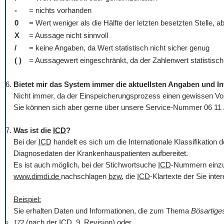
-
= nichts vorhanden
0
= Wert weniger als die Hälfte der letzten besetzten Stelle, a
X
= Aussage nicht sinnvoll
/
= keine Angaben, da Wert statistisch nicht sicher genug
( )
= Aussagewert eingeschränkt, da der Zahlenwert statistisch r
Bietet mir das System immer die aktuellsten Angaben und I
Nicht immer, da der Einspeicherungsprozess einen gewissen Vorl
Sie können sich aber gerne über unsere Service-Nummer 06 11 
Was ist die
ICD
?
Bei der
ICD
handelt es sich um die Internationale Klassifikatio
Diagnosedaten der Krankenhauspatienten aufbereitet.
Es ist auch möglich, bei der Stichwortsuche
ICD
-Nummern einzug
www.dimdi.de
nachschlagen
bzw.
die
ICD
-Klartexte der Sie int
Beispiel:
Sie erhalten Daten und Informationen, die zum Thema
Bösartig
(nach der
ICD
, 9. Revision) oder
172