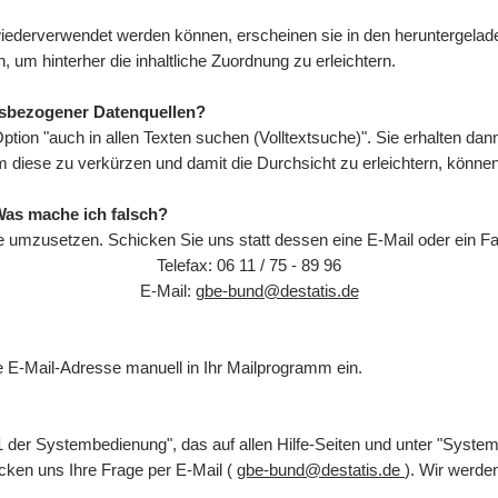
ederverwendet werden können, erscheinen sie in den heruntergeladen
, um hinterher die inhaltliche Zuordnung zu erleichtern.
tsbezogener Datenquellen?
Option "auch in allen Texten suchen (Volltextsuche)". Sie erhalten da
 Um diese zu verkürzen und damit die Durchsicht zu erleichtern, könn
Was mache ich falsch?
e umzusetzen. Schicken Sie uns statt dessen eine E-Mail oder ein Fa
Telefax: 06 11 / 75 - 89 96
E-Mail:
gbe-bund@destatis.de
die E-Mail-Adresse manuell in Ihr Mailprogramm ein.
 der Systembedienung", das auf allen Hilfe-Seiten und unter "Syste
cken uns Ihre Frage per E-Mail (
gbe-bund@destatis.de
). Wir werd