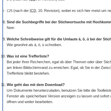
(nach der
ICD
, 10. Revision), wobei es sich hier meist um n
C25
Sind die Suchbegriffe bei der Stichwortsuche mit Hochko
Nein
Welche Schreibweise gilt für die Umlaute ä, ö, ü bei der St
Wie gewohnt als ä, ö, ü schreiben.
Was ist eine Trefferliste?
Bei jeder Ihrer Recherchen, egal ob über Themen oder über Stichw
am linken Bildschirmrand zu erreichen. Egal, ob Sie in der Zwis
Trefferliste bleibt bestehen.
Wie geht das mit dem
Download
?
Um Dokumente herunterzuladen, benutzen Sie bitte die
Tool
leis
Fenster als speicherbare Version anzeigen zu lassen und sofort
öffnen und weiter bearbeiten.