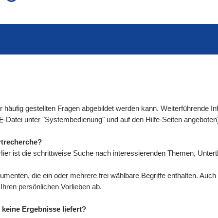
auch in allen Texten suchen (Volltextsuche)
e
auch Synonyme einbeziehen
 Ausdruck
auch ähnlich geschriebenes einbeziehen
der häufig gestellten Fragen abgebildet werden kann. Weiterführende
F
-Datei unter "Systembedienung" und auf den Hilfe-Seiten angeboten
rtrecherche?
ier ist die schrittweise Suche nach interessierenden Themen, Unte
umenten, die ein oder mehrere frei wählbare Begriffe enthalten. Au
ren persönlichen Vorlieben ab.
keine Ergebnisse liefert?