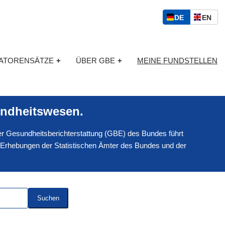
S
D
E
DE
EN
p
E
N
r
U
G
a
T
L
c
KATORENSÄTZE
+
ÜBER GBE
+
MEINE FUNDSTELLEN
S
I
h
C
S
a
H
C
u
H
s
ndheitswesen.
w
a
 der Gesundheitsberichterstattung (GBE) des Bundes führt
h
l
 Erhebungen der Statistischen Ämter des Bundes und der
Suchen