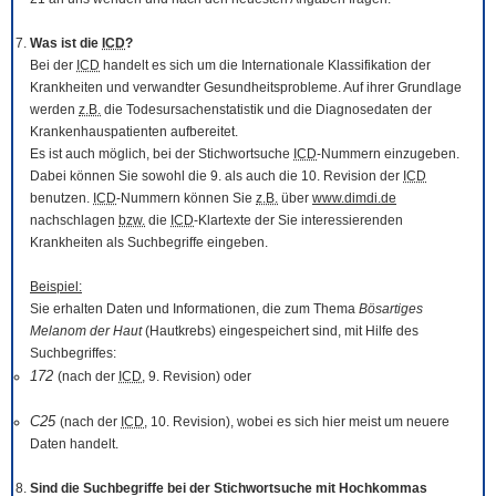
Was ist die
ICD
?
Bei der
ICD
handelt es sich um die Internationale Klassifikation der
Krankheiten und verwandter Gesundheitsprobleme. Auf ihrer Grundlage
werden
z.B.
die Todesursachenstatistik und die Diagnosedaten der
Krankenhauspatienten aufbereitet.
Es ist auch möglich, bei der Stichwortsuche
ICD
-Nummern einzugeben.
Dabei können Sie sowohl die 9. als auch die 10. Revision der
ICD
benutzen.
ICD
-Nummern können Sie
z.B.
über
www.dimdi.de
nachschlagen
bzw.
die
ICD
-Klartexte der Sie interessierenden
Krankheiten als Suchbegriffe eingeben.
Beispiel:
Sie erhalten Daten und Informationen, die zum Thema
Bösartiges
Melanom der Haut
(Hautkrebs) eingespeichert sind, mit Hilfe des
Suchbegriffes:
172
(nach der
ICD
, 9. Revision) oder
C25
(nach der
ICD
, 10. Revision), wobei es sich hier meist um neuere
Daten handelt.
Sind die Suchbegriffe bei der Stichwortsuche mit Hochkommas