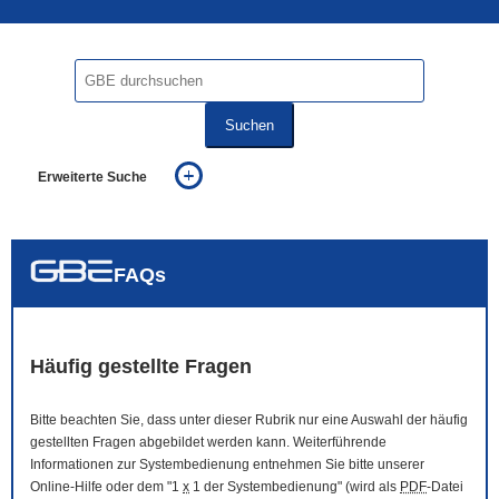
Suchen
Erweiterte Suche
... alle Worte
... eines der Worte
... genau diesen Ausdruck
auch in allen Texten suchen (Volltextsuche)
FAQs
auch Synonyme einbeziehen
auch ähnlich geschriebenes einbeziehen
Häufig gestellte Fragen
Bitte beachten Sie, dass unter dieser Rubrik nur eine Auswahl der häufig
gestellten Fragen abgebildet werden kann. Weiterführende
Informationen zur Systembedienung entnehmen Sie bitte unserer
Online
-Hilfe oder dem "1
x
1 der Systembedienung" (wird als
PDF
-Datei