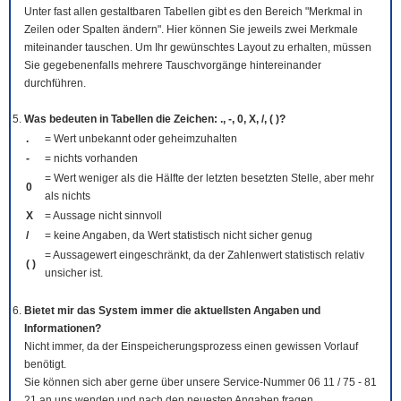
Unter fast allen gestaltbaren Tabellen gibt es den Bereich "Merkmal in
Zeilen oder Spalten ändern". Hier können Sie jeweils zwei Merkmale
miteinander tauschen. Um Ihr gewünschtes Layout zu erhalten, müssen
Sie gegebenenfalls mehrere Tauschvorgänge hintereinander
durchführen.
Was bedeuten in Tabellen die Zeichen: ., -, 0, X, /, ( )?
.
= Wert unbekannt oder geheimzuhalten
-
= nichts vorhanden
= Wert weniger als die Hälfte der letzten besetzten Stelle, aber mehr
0
als nichts
X
= Aussage nicht sinnvoll
/
= keine Angaben, da Wert statistisch nicht sicher genug
= Aussagewert eingeschränkt, da der Zahlenwert statistisch relativ
( )
unsicher ist.
Bietet mir das System immer die aktuellsten Angaben und
Informationen?
Nicht immer, da der Einspeicherungsprozess einen gewissen Vorlauf
benötigt.
Sie können sich aber gerne über unsere Service-Nummer 06 11 / 75 - 81
21 an uns wenden und nach den neuesten Angaben fragen.