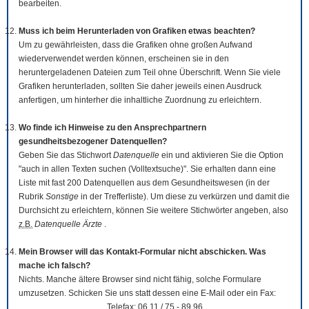
bearbeiten.
Muss ich beim Herunterladen von Grafiken etwas beachten?
Um zu gewährleisten, dass die Grafiken ohne großen Aufwand
wiederverwendet werden können, erscheinen sie in den
heruntergeladenen Dateien zum Teil ohne Überschrift. Wenn Sie viele
Grafiken herunterladen, sollten Sie daher jeweils einen Ausdruck
anfertigen, um hinterher die inhaltliche Zuordnung zu erleichtern.
Wo finde ich Hinweise zu den Ansprechpartnern
gesundheitsbezogener Datenquellen?
Geben Sie das Stichwort
Datenquelle
ein und aktivieren Sie die Option
"auch in allen Texten suchen (Volltextsuche)". Sie erhalten dann eine
Liste mit fast 200 Datenquellen aus dem Gesundheitswesen (in der
Rubrik
Sonstige
in der Trefferliste). Um diese zu verkürzen und damit die
Durchsicht zu erleichtern, können Sie weitere Stichwörter angeben, also
z.B.
Datenquelle Ärzte
.
Mein Browser will das Kontakt-Formular nicht abschicken. Was
mache ich falsch?
Nichts. Manche ältere Browser sind nicht fähig, solche Formulare
umzusetzen. Schicken Sie uns statt dessen eine E-Mail oder ein Fax:
Telefax: 06 11 / 75 - 89 96