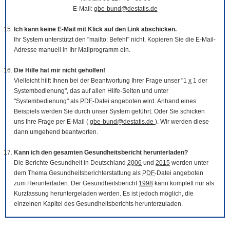
E-Mail:
gbe-bund@destatis.de
Ich kann keine E-Mail mit Klick auf den Link abschicken.
Ihr System unterstützt den "mailto: Befehl" nicht. Kopieren Sie die E-Mail-
Adresse manuell in Ihr Mailprogramm ein.
Die Hilfe hat mir nicht geholfen!
Vielleicht hilft Ihnen bei der Beantwortung Ihrer Frage unser "1
x
1 der
Systembedienung", das auf allen Hilfe-Seiten und unter
"Systembedienung" als
PDF
-Datei angeboten wird. Anhand eines
Beispiels werden Sie durch unser System geführt. Oder Sie schicken
uns Ihre Frage per E-Mail (
gbe-bund@destatis.de
). Wir werden diese
dann umgehend beantworten.
Kann ich den gesamten Gesundheitsbericht herunterladen?
Die Berichte Gesundheit in Deutschland
2006
und
2015
werden unter
dem Thema Gesundheitsberichterstattung als
PDF
-Datei angeboten
zum Herunterladen. Der Gesundheitsbericht
1998
kann komplett nur als
Kurzfassung heruntergeladen werden. Es ist jedoch möglich, die
einzelnen Kapitel des Gesundheitsberichts herunterzuladen.