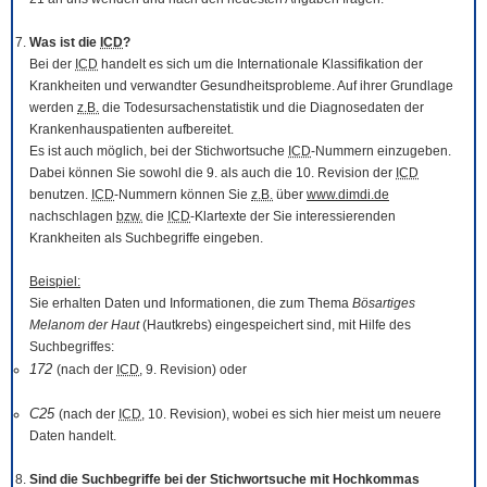
Was ist die
ICD
?
Bei der
ICD
handelt es sich um die Internationale Klassifikation der
Krankheiten und verwandter Gesundheitsprobleme. Auf ihrer Grundlage
werden
z.B.
die Todesursachenstatistik und die Diagnosedaten der
Krankenhauspatienten aufbereitet.
Es ist auch möglich, bei der Stichwortsuche
ICD
-Nummern einzugeben.
Dabei können Sie sowohl die 9. als auch die 10. Revision der
ICD
benutzen.
ICD
-Nummern können Sie
z.B.
über
www.dimdi.de
nachschlagen
bzw.
die
ICD
-Klartexte der Sie interessierenden
Krankheiten als Suchbegriffe eingeben.
Beispiel:
Sie erhalten Daten und Informationen, die zum Thema
Bösartiges
Melanom der Haut
(Hautkrebs) eingespeichert sind, mit Hilfe des
Suchbegriffes:
172
(nach der
ICD
, 9. Revision) oder
C25
(nach der
ICD
, 10. Revision), wobei es sich hier meist um neuere
Daten handelt.
Sind die Suchbegriffe bei der Stichwortsuche mit Hochkommas