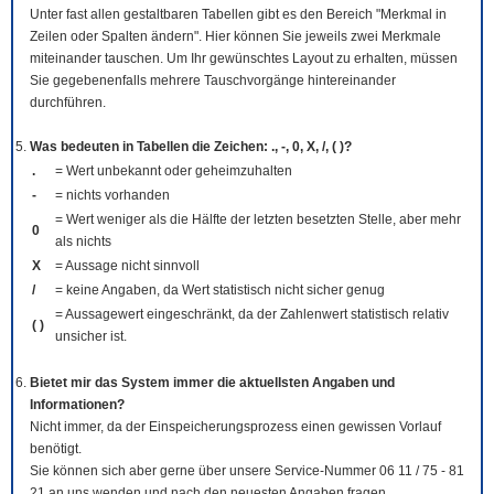
Unter fast allen gestaltbaren Tabellen gibt es den Bereich "Merkmal in
Zeilen oder Spalten ändern". Hier können Sie jeweils zwei Merkmale
miteinander tauschen. Um Ihr gewünschtes Layout zu erhalten, müssen
Sie gegebenenfalls mehrere Tauschvorgänge hintereinander
durchführen.
Was bedeuten in Tabellen die Zeichen: ., -, 0, X, /, ( )?
.
= Wert unbekannt oder geheimzuhalten
-
= nichts vorhanden
= Wert weniger als die Hälfte der letzten besetzten Stelle, aber mehr
0
als nichts
X
= Aussage nicht sinnvoll
/
= keine Angaben, da Wert statistisch nicht sicher genug
= Aussagewert eingeschränkt, da der Zahlenwert statistisch relativ
( )
unsicher ist.
Bietet mir das System immer die aktuellsten Angaben und
Informationen?
Nicht immer, da der Einspeicherungsprozess einen gewissen Vorlauf
benötigt.
Sie können sich aber gerne über unsere Service-Nummer 06 11 / 75 - 81
21 an uns wenden und nach den neuesten Angaben fragen.