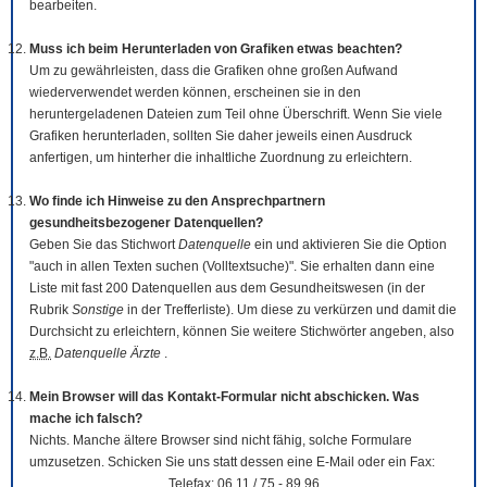
bearbeiten.
Muss ich beim Herunterladen von Grafiken etwas beachten?
Um zu gewährleisten, dass die Grafiken ohne großen Aufwand
wiederverwendet werden können, erscheinen sie in den
heruntergeladenen Dateien zum Teil ohne Überschrift. Wenn Sie viele
Grafiken herunterladen, sollten Sie daher jeweils einen Ausdruck
anfertigen, um hinterher die inhaltliche Zuordnung zu erleichtern.
Wo finde ich Hinweise zu den Ansprechpartnern
gesundheitsbezogener Datenquellen?
Geben Sie das Stichwort
Datenquelle
ein und aktivieren Sie die Option
"auch in allen Texten suchen (Volltextsuche)". Sie erhalten dann eine
Liste mit fast 200 Datenquellen aus dem Gesundheitswesen (in der
Rubrik
Sonstige
in der Trefferliste). Um diese zu verkürzen und damit die
Durchsicht zu erleichtern, können Sie weitere Stichwörter angeben, also
z.B.
Datenquelle Ärzte
.
Mein Browser will das Kontakt-Formular nicht abschicken. Was
mache ich falsch?
Nichts. Manche ältere Browser sind nicht fähig, solche Formulare
umzusetzen. Schicken Sie uns statt dessen eine E-Mail oder ein Fax:
Telefax: 06 11 / 75 - 89 96