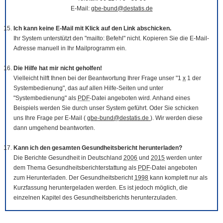
E-Mail:
gbe-bund@destatis.de
Ich kann keine E-Mail mit Klick auf den Link abschicken.
Ihr System unterstützt den "mailto: Befehl" nicht. Kopieren Sie die E-Mail-
Adresse manuell in Ihr Mailprogramm ein.
Die Hilfe hat mir nicht geholfen!
Vielleicht hilft Ihnen bei der Beantwortung Ihrer Frage unser "1
x
1 der
Systembedienung", das auf allen Hilfe-Seiten und unter
"Systembedienung" als
PDF
-Datei angeboten wird. Anhand eines
Beispiels werden Sie durch unser System geführt. Oder Sie schicken
uns Ihre Frage per E-Mail (
gbe-bund@destatis.de
). Wir werden diese
dann umgehend beantworten.
Kann ich den gesamten Gesundheitsbericht herunterladen?
Die Berichte Gesundheit in Deutschland
2006
und
2015
werden unter
dem Thema Gesundheitsberichterstattung als
PDF
-Datei angeboten
zum Herunterladen. Der Gesundheitsbericht
1998
kann komplett nur als
Kurzfassung heruntergeladen werden. Es ist jedoch möglich, die
einzelnen Kapitel des Gesundheitsberichts herunterzuladen.