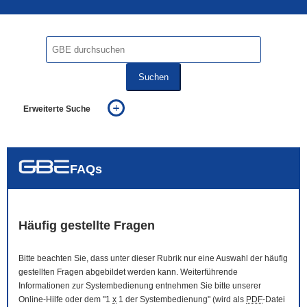
Suchen
Erweiterte Suche
... alle Worte
... eines der Worte
... genau diesen Ausdruck
auch in allen Texten suchen (Volltextsuche)
FAQs
auch Synonyme einbeziehen
auch ähnlich geschriebenes einbeziehen
Häufig gestellte Fragen
Bitte beachten Sie, dass unter dieser Rubrik nur eine Auswahl der häufig
gestellten Fragen abgebildet werden kann. Weiterführende
Informationen zur Systembedienung entnehmen Sie bitte unserer
Online
-Hilfe oder dem "1
x
1 der Systembedienung" (wird als
PDF
-Datei