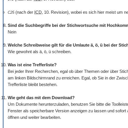
(nach der
ICD
, 10. Revision), wobei es sich hier meist um n
C25
Sind die Suchbegriffe bei der Stichwortsuche mit Hochko
Nein
Welche Schreibweise gilt für die Umlaute ä, ö, ü bei der St
Wie gewohnt als ä, ö, ü schreiben.
Was ist eine Trefferliste?
Bei jeder Ihrer Recherchen, egal ob über Themen oder über Stichw
am linken Bildschirmrand zu erreichen. Egal, ob Sie in der Zwis
Trefferliste bleibt bestehen.
Wie geht das mit dem
Download
?
Um Dokumente herunterzuladen, benutzen Sie bitte die
Tool
leis
Fenster als speicherbare Version anzeigen zu lassen und sofort
öffnen und weiter bearbeiten.