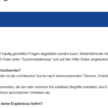
auch in allen Texten suchen (Volltextsuche)
e
auch Synonyme einbeziehen
 Ausdruck
auch ähnlich geschriebenes einbeziehen
der häufig gestellten Fragen abgebildet werden kann. Weiterführende
F
-Datei unter "Systembedienung" und auf den Hilfe-Seiten angeboten
rtrecherche?
ier ist die schrittweise Suche nach interessierenden Themen, Unte
umenten, die ein oder mehrere frei wählbare Begriffe enthalten. Au
ren persönlichen Vorlieben ab.
keine Ergebnisse liefert?