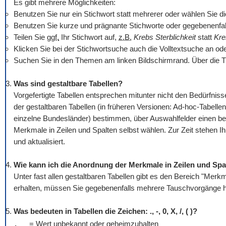
Es gibt mehrere Möglichkeiten:
Benutzen Sie nur ein Stichwort statt mehrerer oder wählen Sie die O
Benutzen Sie kurze und prägnante Stichworte oder gegebenenfall
Teilen Sie
ggf.
Ihr Stichwort auf,
z.B.
Krebs Sterblichkeit
statt
Kre
Klicken Sie bei der Stichwortsuche auch die Volltextsuche an od
Suchen Sie in den Themen am linken Bildschirmrand. Über die T
Was sind gestaltbare Tabellen?
Vorgefertigte Tabellen entsprechen mitunter nicht den Bedürfn
der gestaltbaren Tabellen (in früheren Versionen: Ad-hoc-Tabellen
einzelne Bundesländer) bestimmen, über Auswahlfelder einen be
Merkmale in Zeilen und Spalten selbst wählen. Zur Zeit stehen I
und aktualisiert.
Wie kann ich die Anordnung der Merkmale in Zeilen und Spa
Unter fast allen gestaltbaren Tabellen gibt es den Bereich "Mer
erhalten, müssen Sie gegebenenfalls mehrere Tauschvorgänge hi
Was bedeuten in Tabellen die Zeichen: ., -, 0, X, /, ( )?
.
= Wert unbekannt oder geheimzuhalten