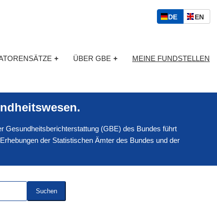
S
D
E
DE
EN
p
E
N
r
U
G
a
T
L
c
KATORENSÄTZE
+
ÜBER GBE
+
MEINE FUNDSTELLEN
S
I
h
C
S
a
H
C
u
H
s
ndheitswesen.
w
a
 der Gesundheitsberichterstattung (GBE) des Bundes führt
h
l
 Erhebungen der Statistischen Ämter des Bundes und der
Suchen