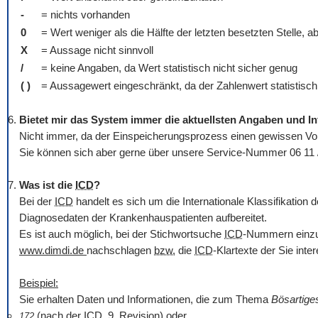
-
= nichts vorhanden
0
= Wert weniger als die Hälfte der letzten besetzten Stelle, a
X
= Aussage nicht sinnvoll
/
= keine Angaben, da Wert statistisch nicht sicher genug
( )
= Aussagewert eingeschränkt, da der Zahlenwert statistisch r
Bietet mir das System immer die aktuellsten Angaben und I
Nicht immer, da der Einspeicherungsprozess einen gewissen Vorl
Sie können sich aber gerne über unsere Service-Nummer 06 11 
Was ist die
ICD
?
Bei der
ICD
handelt es sich um die Internationale Klassifikatio
Diagnosedaten der Krankenhauspatienten aufbereitet.
Es ist auch möglich, bei der Stichwortsuche
ICD
-Nummern einzug
www.dimdi.de
nachschlagen
bzw.
die
ICD
-Klartexte der Sie int
Beispiel:
Sie erhalten Daten und Informationen, die zum Thema
Bösartig
(nach der
ICD
, 9. Revision) oder
172