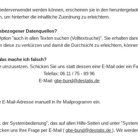
ederverwendet werden können, erscheinen sie in den heruntergeladen
, um hinterher die inhaltliche Zuordnung zu erleichtern.
tsbezogener Datenquellen?
Option "auch in allen Texten suchen (Volltextsuche)". Sie erhalten da
 Um diese zu verkürzen und damit die Durchsicht zu erleichtern, könn
Was mache ich falsch?
e umzusetzen. Schicken Sie uns statt dessen eine E-Mail oder ein Fa
Telefax: 06 11 / 75 - 89 96
E-Mail:
gbe-bund@destatis.de
die E-Mail-Adresse manuell in Ihr Mailprogramm ein.
 der Systembedienung", das auf allen Hilfe-Seiten und unter "Syste
cken uns Ihre Frage per E-Mail (
gbe-bund@destatis.de
). Wir werd