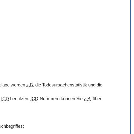
undlage werden
z.B.
die Todesursachenstatistik und die
r
ICD
benutzen.
ICD
-Nummern können Sie
z.B.
über
uchbegriffes: