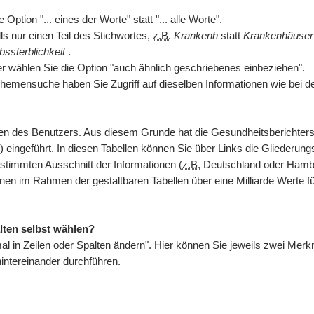
ption "... eines der Worte" statt "... alle Worte".
s nur einen Teil des Stichwortes,
z.B.
Krankenh
statt
Krankenhäuse
bssterblichkeit
.
er wählen Sie die Option "auch ähnlich geschriebenes einbeziehen".
hemensuche haben Sie Zugriff auf dieselben Informationen wie bei d
issen des Benutzers. Aus diesem Grunde hat die Gesundheitsberichte
) eingeführt. In diesen Tabellen können Sie über Links die Gliederungs
stimmten Ausschnitt der Informationen (
z.B.
Deutschland oder Hambur
hnen im Rahmen der gestaltbaren Tabellen über eine Milliarde Werte 
lten selbst wählen?
kmal in Zeilen oder Spalten ändern". Hier können Sie jeweils zwei M
ntereinander durchführen.