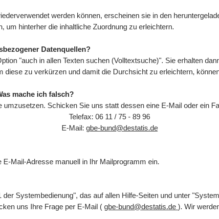
ederverwendet werden können, erscheinen sie in den heruntergeladen
, um hinterher die inhaltliche Zuordnung zu erleichtern.
tsbezogener Datenquellen?
Option "auch in allen Texten suchen (Volltextsuche)". Sie erhalten da
 Um diese zu verkürzen und damit die Durchsicht zu erleichtern, könn
Was mache ich falsch?
e umzusetzen. Schicken Sie uns statt dessen eine E-Mail oder ein Fa
Telefax: 06 11 / 75 - 89 96
E-Mail:
gbe-bund@destatis.de
die E-Mail-Adresse manuell in Ihr Mailprogramm ein.
 der Systembedienung", das auf allen Hilfe-Seiten und unter "Syste
cken uns Ihre Frage per E-Mail (
gbe-bund@destatis.de
). Wir werd