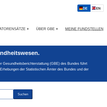
S
D
E
DE
EN
p
E
N
r
U
G
a
T
L
c
KATORENSÄTZE
+
ÜBER GBE
+
MEINE FUNDSTELLEN
S
I
h
C
S
a
H
C
u
H
s
ndheitswesen.
w
a
 der Gesundheitsberichterstattung (GBE) des Bundes führt
h
l
 Erhebungen der Statistischen Ämter des Bundes und der
Suchen