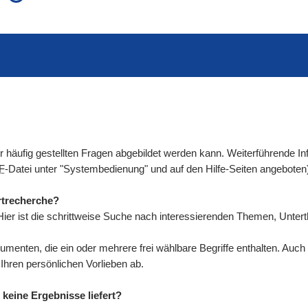
auch in allen Texten suchen (Volltextsuche)
e
auch Synonyme einbeziehen
 Ausdruck
auch ähnlich geschriebenes einbeziehen
der häufig gestellten Fragen abgebildet werden kann. Weiterführende
F
-Datei unter "Systembedienung" und auf den Hilfe-Seiten angeboten
rtrecherche?
ier ist die schrittweise Suche nach interessierenden Themen, Unte
umenten, die ein oder mehrere frei wählbare Begriffe enthalten. Au
ren persönlichen Vorlieben ab.
keine Ergebnisse liefert?