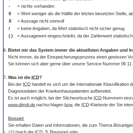
-
= nichts vorhanden
0
= Wert weniger als die Hälfte der letzten besetzten Stelle, a
X
= Aussage nicht sinnvoll
/
= keine Angaben, da Wert statistisch nicht sicher genug
( )
= Aussagewert eingeschränkt, da der Zahlenwert statistisch r
Bietet mir das System immer die aktuellsten Angaben und I
Nicht immer, da der Einspeicherungsprozess einen gewissen Vorl
Sie können sich aber gerne über unsere Service-Nummer 06 11 
Was ist die
ICD
?
Bei der
ICD
handelt es sich um die Internationale Klassifikatio
Diagnosedaten der Krankenhauspatienten aufbereitet.
Es ist auch möglich, bei der Stichwortsuche
ICD
-Nummern einzug
www.dimdi.de
nachschlagen
bzw.
die
ICD
-Klartexte der Sie int
Beispiel:
Sie erhalten Daten und Informationen, die zum Thema
Bösartig
(nach der
ICD
, 9. Revision) oder
172