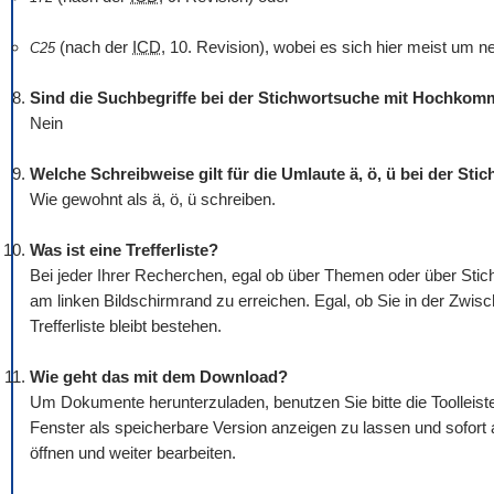
(nach der
ICD
, 10. Revision), wobei es sich hier meist um n
C25
Sind die Suchbegriffe bei der Stichwortsuche mit Hochko
Nein
Welche Schreibweise gilt für die Umlaute ä, ö, ü bei der St
Wie gewohnt als ä, ö, ü schreiben.
Was ist eine Trefferliste?
Bei jeder Ihrer Recherchen, egal ob über Themen oder über Stichw
am linken Bildschirmrand zu erreichen. Egal, ob Sie in der Zwis
Trefferliste bleibt bestehen.
Wie geht das mit dem
Download
?
Um Dokumente herunterzuladen, benutzen Sie bitte die
Tool
leis
Fenster als speicherbare Version anzeigen zu lassen und sofort
öffnen und weiter bearbeiten.