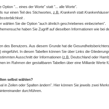
ption "... eines der Worte" statt "... alle Worte".
s nur einen Teil des Stichwortes,
z.B.
Krankenh
statt
Krankenhäuse
bssterblichkeit
.
er wählen Sie die Option "auch ähnlich geschriebenes einbeziehen".
hemensuche haben Sie Zugriff auf dieselben Informationen wie bei d
issen des Benutzers. Aus diesem Grunde hat die Gesundheitsberichte
) eingeführt. In diesen Tabellen können Sie über Links die Gliederungs
stimmten Ausschnitt der Informationen (
z.B.
Deutschland oder Hambur
hnen im Rahmen der gestaltbaren Tabellen über eine Milliarde Werte 
lten selbst wählen?
kmal in Zeilen oder Spalten ändern". Hier können Sie jeweils zwei M
ntereinander durchführen.