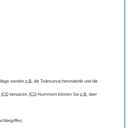
undlage werden
z.B.
die Todesursachenstatistik und die
r
ICD
benutzen.
ICD
-Nummern können Sie
z.B.
über
uchbegriffes: