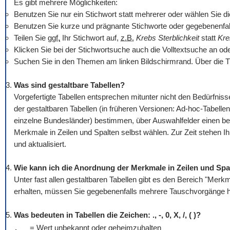
Es gibt mehrere Möglichkeiten:
Benutzen Sie nur ein Stichwort statt mehrerer oder wählen Sie die O
Benutzen Sie kurze und prägnante Stichworte oder gegebenenfall
Teilen Sie
ggf.
Ihr Stichwort auf,
z.B.
Krebs Sterblichkeit
statt
Kre
Klicken Sie bei der Stichwortsuche auch die Volltextsuche an od
Suchen Sie in den Themen am linken Bildschirmrand. Über die T
Was sind gestaltbare Tabellen?
Vorgefertigte Tabellen entsprechen mitunter nicht den Bedürfn
der gestaltbaren Tabellen (in früheren Versionen: Ad-hoc-Tabellen
einzelne Bundesländer) bestimmen, über Auswahlfelder einen be
Merkmale in Zeilen und Spalten selbst wählen. Zur Zeit stehen I
und aktualisiert.
Wie kann ich die Anordnung der Merkmale in Zeilen und Spa
Unter fast allen gestaltbaren Tabellen gibt es den Bereich "Mer
erhalten, müssen Sie gegebenenfalls mehrere Tauschvorgänge hi
Was bedeuten in Tabellen die Zeichen: ., -, 0, X, /, ( )?
.
= Wert unbekannt oder geheimzuhalten