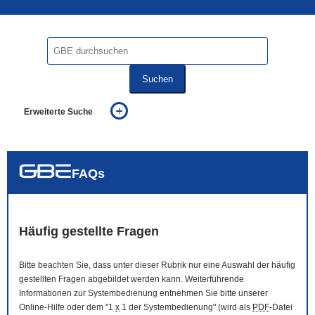
Suchen
Erweiterte Suche
... alle Worte
... eines der Worte
... genau diesen Ausdruck
auch in allen Texten suchen (Volltextsuche)
FAQs
auch Synonyme einbeziehen
auch ähnlich geschriebenes einbeziehen
Häufig gestellte Fragen
Bitte beachten Sie, dass unter dieser Rubrik nur eine Auswahl der häufig
gestellten Fragen abgebildet werden kann. Weiterführende
Informationen zur Systembedienung entnehmen Sie bitte unserer
Online
-Hilfe oder dem "1
x
1 der Systembedienung" (wird als
PDF
-Datei