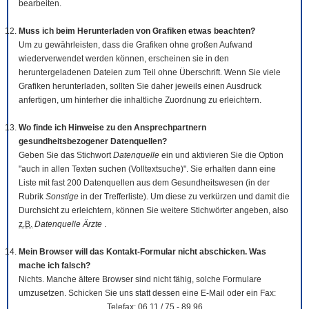
bearbeiten.
Muss ich beim Herunterladen von Grafiken etwas beachten?
Um zu gewährleisten, dass die Grafiken ohne großen Aufwand
wiederverwendet werden können, erscheinen sie in den
heruntergeladenen Dateien zum Teil ohne Überschrift. Wenn Sie viele
Grafiken herunterladen, sollten Sie daher jeweils einen Ausdruck
anfertigen, um hinterher die inhaltliche Zuordnung zu erleichtern.
Wo finde ich Hinweise zu den Ansprechpartnern
gesundheitsbezogener Datenquellen?
Geben Sie das Stichwort
Datenquelle
ein und aktivieren Sie die Option
"auch in allen Texten suchen (Volltextsuche)". Sie erhalten dann eine
Liste mit fast 200 Datenquellen aus dem Gesundheitswesen (in der
Rubrik
Sonstige
in der Trefferliste). Um diese zu verkürzen und damit die
Durchsicht zu erleichtern, können Sie weitere Stichwörter angeben, also
z.B.
Datenquelle Ärzte
.
Mein Browser will das Kontakt-Formular nicht abschicken. Was
mache ich falsch?
Nichts. Manche ältere Browser sind nicht fähig, solche Formulare
umzusetzen. Schicken Sie uns statt dessen eine E-Mail oder ein Fax:
Telefax: 06 11 / 75 - 89 96