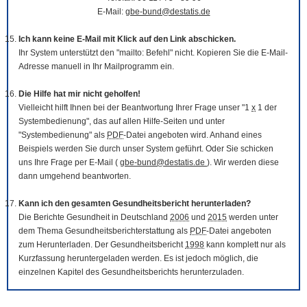
E-Mail:
gbe-bund@destatis.de
Ich kann keine E-Mail mit Klick auf den Link abschicken.
Ihr System unterstützt den "mailto: Befehl" nicht. Kopieren Sie die E-Mail-
Adresse manuell in Ihr Mailprogramm ein.
Die Hilfe hat mir nicht geholfen!
Vielleicht hilft Ihnen bei der Beantwortung Ihrer Frage unser "1
x
1 der
Systembedienung", das auf allen Hilfe-Seiten und unter
"Systembedienung" als
PDF
-Datei angeboten wird. Anhand eines
Beispiels werden Sie durch unser System geführt. Oder Sie schicken
uns Ihre Frage per E-Mail (
gbe-bund@destatis.de
). Wir werden diese
dann umgehend beantworten.
Kann ich den gesamten Gesundheitsbericht herunterladen?
Die Berichte Gesundheit in Deutschland
2006
und
2015
werden unter
dem Thema Gesundheitsberichterstattung als
PDF
-Datei angeboten
zum Herunterladen. Der Gesundheitsbericht
1998
kann komplett nur als
Kurzfassung heruntergeladen werden. Es ist jedoch möglich, die
einzelnen Kapitel des Gesundheitsberichts herunterzuladen.