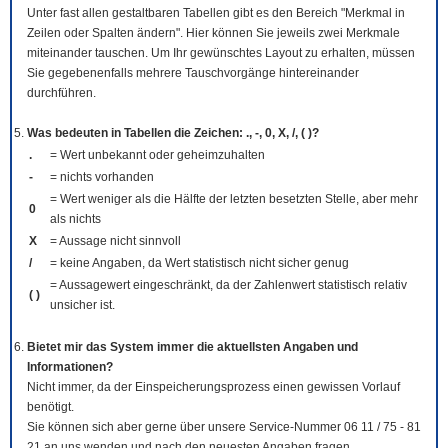
Unter fast allen gestaltbaren Tabellen gibt es den Bereich "Merkmal in
Zeilen oder Spalten ändern". Hier können Sie jeweils zwei Merkmale
miteinander tauschen. Um Ihr gewünschtes Layout zu erhalten, müssen
Sie gegebenenfalls mehrere Tauschvorgänge hintereinander
durchführen.
Was bedeuten in Tabellen die Zeichen: ., -, 0, X, /, ( )?
.
= Wert unbekannt oder geheimzuhalten
-
= nichts vorhanden
= Wert weniger als die Hälfte der letzten besetzten Stelle, aber mehr
0
als nichts
X
= Aussage nicht sinnvoll
/
= keine Angaben, da Wert statistisch nicht sicher genug
= Aussagewert eingeschränkt, da der Zahlenwert statistisch relativ
( )
unsicher ist.
Bietet mir das System immer die aktuellsten Angaben und
Informationen?
Nicht immer, da der Einspeicherungsprozess einen gewissen Vorlauf
benötigt.
Sie können sich aber gerne über unsere Service-Nummer 06 11 / 75 - 81
21 an uns wenden und nach den neuesten Angaben fragen.