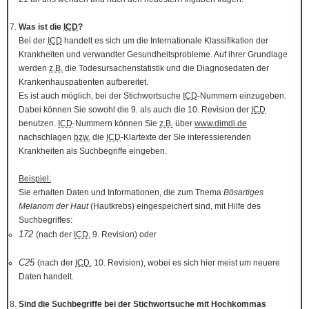
Was ist die
ICD
?
Bei der
ICD
handelt es sich um die Internationale Klassifikation der
Krankheiten und verwandter Gesundheitsprobleme. Auf ihrer Grundlage
werden
z.B.
die Todesursachenstatistik und die Diagnosedaten der
Krankenhauspatienten aufbereitet.
Es ist auch möglich, bei der Stichwortsuche
ICD
-Nummern einzugeben.
Dabei können Sie sowohl die 9. als auch die 10. Revision der
ICD
benutzen.
ICD
-Nummern können Sie
z.B.
über
www.dimdi.de
nachschlagen
bzw.
die
ICD
-Klartexte der Sie interessierenden
Krankheiten als Suchbegriffe eingeben.
Beispiel:
Sie erhalten Daten und Informationen, die zum Thema
Bösartiges
Melanom der Haut
(Hautkrebs) eingespeichert sind, mit Hilfe des
Suchbegriffes:
172
(nach der
ICD
, 9. Revision) oder
C25
(nach der
ICD
, 10. Revision), wobei es sich hier meist um neuere
Daten handelt.
Sind die Suchbegriffe bei der Stichwortsuche mit Hochkommas