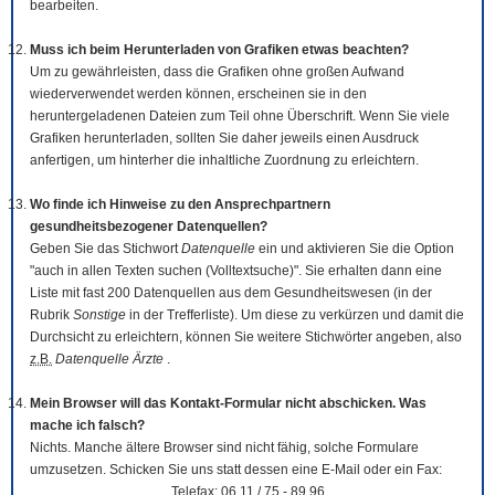
bearbeiten.
Muss ich beim Herunterladen von Grafiken etwas beachten?
Um zu gewährleisten, dass die Grafiken ohne großen Aufwand
wiederverwendet werden können, erscheinen sie in den
heruntergeladenen Dateien zum Teil ohne Überschrift. Wenn Sie viele
Grafiken herunterladen, sollten Sie daher jeweils einen Ausdruck
anfertigen, um hinterher die inhaltliche Zuordnung zu erleichtern.
Wo finde ich Hinweise zu den Ansprechpartnern
gesundheitsbezogener Datenquellen?
Geben Sie das Stichwort
Datenquelle
ein und aktivieren Sie die Option
"auch in allen Texten suchen (Volltextsuche)". Sie erhalten dann eine
Liste mit fast 200 Datenquellen aus dem Gesundheitswesen (in der
Rubrik
Sonstige
in der Trefferliste). Um diese zu verkürzen und damit die
Durchsicht zu erleichtern, können Sie weitere Stichwörter angeben, also
z.B.
Datenquelle Ärzte
.
Mein Browser will das Kontakt-Formular nicht abschicken. Was
mache ich falsch?
Nichts. Manche ältere Browser sind nicht fähig, solche Formulare
umzusetzen. Schicken Sie uns statt dessen eine E-Mail oder ein Fax:
Telefax: 06 11 / 75 - 89 96