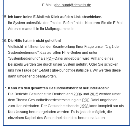
E-Mail:
gbe-bund@destatis.de
Ich kann keine E-Mail mit Klick auf den Link abschicken.
Ihr System unterstützt den "mailto: Befehl" nicht. Kopieren Sie die E-Mail-
Adresse manuell in Ihr Mailprogramm ein.
Die Hilfe hat mir nicht geholfen!
Vielleicht hilft Ihnen bei der Beantwortung Ihrer Frage unser "1
x
1 der
Systembedienung", das auf allen Hilfe-Seiten und unter
"Systembedienung" als
PDF
-Datei angeboten wird. Anhand eines
Beispiels werden Sie durch unser System geführt. Oder Sie schicken
uns Ihre Frage per E-Mail (
gbe-bund@destatis.de
). Wir werden diese
dann umgehend beantworten.
Kann ich den gesamten Gesundheitsbericht herunterladen?
Die Berichte Gesundheit in Deutschland
2006
und
2015
werden unter
dem Thema Gesundheitsberichterstattung als
PDF
-Datei angeboten
zum Herunterladen. Der Gesundheitsbericht
1998
kann komplett nur als
Kurzfassung heruntergeladen werden. Es ist jedoch möglich, die
einzelnen Kapitel des Gesundheitsberichts herunterzuladen.