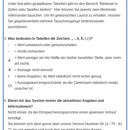
Unter fast allen gestaltbaren Tabellen gibt es den Bereich "Merkmal in
Zeilen oder Spalten ändern". Hier können Sie jeweils zwei Merkmale
miteinander tauschen. Um Ihr gewünschtes Layout zu erhalten, müssen
Sie gegebenenfalls mehrere Tauschvorgänge hintereinander
durchführen.
Was bedeuten in Tabellen die Zeichen: ., -, 0, X, /, ( )?
.
= Wert unbekannt oder geheimzuhalten
-
= nichts vorhanden
= Wert weniger als die Hälfte der letzten besetzten Stelle, aber mehr
0
als nichts
X
= Aussage nicht sinnvoll
/
= keine Angaben, da Wert statistisch nicht sicher genug
= Aussagewert eingeschränkt, da der Zahlenwert statistisch relativ
( )
unsicher ist.
Bietet mir das System immer die aktuellsten Angaben und
Informationen?
Nicht immer, da der Einspeicherungsprozess einen gewissen Vorlauf
benötigt.
Sie können sich aber gerne über unsere Service-Nummer 06 11 / 75 - 81
21 an uns wenden und nach den neuesten Angaben fragen.