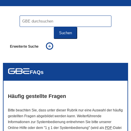
Suchen
Erweiterte Suche
... alle Worte
... eines der Worte
... genau diesen Ausdruck
auch in allen Texten suchen (Volltextsuche)
FAQs
auch Synonyme einbeziehen
auch ähnlich geschriebenes einbeziehen
Häufig gestellte Fragen
Bitte beachten Sie, dass unter dieser Rubrik nur eine Auswahl der häufig
gestellten Fragen abgebildet werden kann. Weiterführende
Informationen zur Systembedienung entnehmen Sie bitte unserer
Online
-Hilfe oder dem "1
x
1 der Systembedienung" (wird als
PDF
-Datei