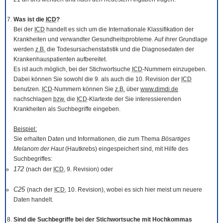
Was ist die
ICD
?
Bei der
ICD
handelt es sich um die Internationale Klassifikation der
Krankheiten und verwandter Gesundheitsprobleme. Auf ihrer Grundlage
werden
z.B.
die Todesursachenstatistik und die Diagnosedaten der
Krankenhauspatienten aufbereitet.
Es ist auch möglich, bei der Stichwortsuche
ICD
-Nummern einzugeben.
Dabei können Sie sowohl die 9. als auch die 10. Revision der
ICD
benutzen.
ICD
-Nummern können Sie
z.B.
über
www.dimdi.de
nachschlagen
bzw.
die
ICD
-Klartexte der Sie interessierenden
Krankheiten als Suchbegriffe eingeben.
Beispiel:
Sie erhalten Daten und Informationen, die zum Thema
Bösartiges
Melanom der Haut
(Hautkrebs) eingespeichert sind, mit Hilfe des
Suchbegriffes:
172
(nach der
ICD
, 9. Revision) oder
C25
(nach der
ICD
, 10. Revision), wobei es sich hier meist um neuere
Daten handelt.
Sind die Suchbegriffe bei der Stichwortsuche mit Hochkommas