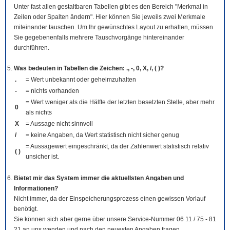
Unter fast allen gestaltbaren Tabellen gibt es den Bereich "Merkmal in
Zeilen oder Spalten ändern". Hier können Sie jeweils zwei Merkmale
miteinander tauschen. Um Ihr gewünschtes Layout zu erhalten, müssen
Sie gegebenenfalls mehrere Tauschvorgänge hintereinander
durchführen.
Was bedeuten in Tabellen die Zeichen: ., -, 0, X, /, ( )?
.
= Wert unbekannt oder geheimzuhalten
-
= nichts vorhanden
= Wert weniger als die Hälfte der letzten besetzten Stelle, aber mehr
0
als nichts
X
= Aussage nicht sinnvoll
/
= keine Angaben, da Wert statistisch nicht sicher genug
= Aussagewert eingeschränkt, da der Zahlenwert statistisch relativ
( )
unsicher ist.
Bietet mir das System immer die aktuellsten Angaben und
Informationen?
Nicht immer, da der Einspeicherungsprozess einen gewissen Vorlauf
benötigt.
Sie können sich aber gerne über unsere Service-Nummer 06 11 / 75 - 81
21 an uns wenden und nach den neuesten Angaben fragen.