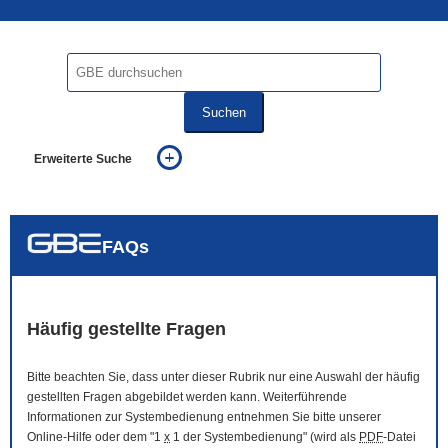
Suchen
Erweiterte Suche
... alle Worte
... eines der Worte
... genau diesen Ausdruck
auch in allen Texten suchen (Volltextsuche)
FAQs
auch Synonyme einbeziehen
auch ähnlich geschriebenes einbeziehen
Häufig gestellte Fragen
Bitte beachten Sie, dass unter dieser Rubrik nur eine Auswahl der häufig
gestellten Fragen abgebildet werden kann. Weiterführende
Informationen zur Systembedienung entnehmen Sie bitte unserer
Online
-Hilfe oder dem "1
x
1 der Systembedienung" (wird als
PDF
-Datei