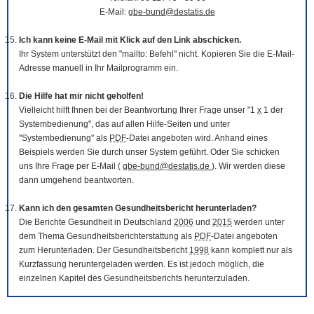
E-Mail:
gbe-bund@destatis.de
Ich kann keine E-Mail mit Klick auf den Link abschicken.
Ihr System unterstützt den "mailto: Befehl" nicht. Kopieren Sie die E-Mail-
Adresse manuell in Ihr Mailprogramm ein.
Die Hilfe hat mir nicht geholfen!
Vielleicht hilft Ihnen bei der Beantwortung Ihrer Frage unser "1
x
1 der
Systembedienung", das auf allen Hilfe-Seiten und unter
"Systembedienung" als
PDF
-Datei angeboten wird. Anhand eines
Beispiels werden Sie durch unser System geführt. Oder Sie schicken
uns Ihre Frage per E-Mail (
gbe-bund@destatis.de
). Wir werden diese
dann umgehend beantworten.
Kann ich den gesamten Gesundheitsbericht herunterladen?
Die Berichte Gesundheit in Deutschland
2006
und
2015
werden unter
dem Thema Gesundheitsberichterstattung als
PDF
-Datei angeboten
zum Herunterladen. Der Gesundheitsbericht
1998
kann komplett nur als
Kurzfassung heruntergeladen werden. Es ist jedoch möglich, die
einzelnen Kapitel des Gesundheitsberichts herunterzuladen.