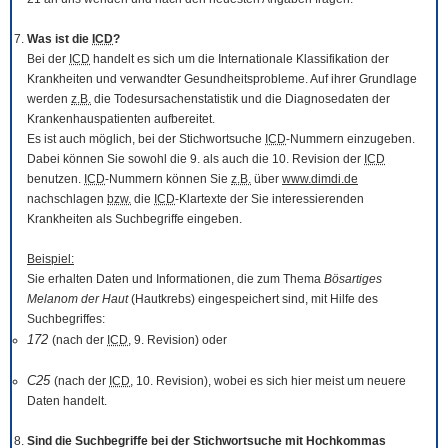
Was ist die
ICD
?
Bei der
ICD
handelt es sich um die Internationale Klassifikation der
Krankheiten und verwandter Gesundheitsprobleme. Auf ihrer Grundlage
werden
z.B.
die Todesursachenstatistik und die Diagnosedaten der
Krankenhauspatienten aufbereitet.
Es ist auch möglich, bei der Stichwortsuche
ICD
-Nummern einzugeben.
Dabei können Sie sowohl die 9. als auch die 10. Revision der
ICD
benutzen.
ICD
-Nummern können Sie
z.B.
über
www.dimdi.de
nachschlagen
bzw.
die
ICD
-Klartexte der Sie interessierenden
Krankheiten als Suchbegriffe eingeben.
Beispiel:
Sie erhalten Daten und Informationen, die zum Thema
Bösartiges
Melanom der Haut
(Hautkrebs) eingespeichert sind, mit Hilfe des
Suchbegriffes:
172
(nach der
ICD
, 9. Revision) oder
C25
(nach der
ICD
, 10. Revision), wobei es sich hier meist um neuere
Daten handelt.
Sind die Suchbegriffe bei der Stichwortsuche mit Hochkommas