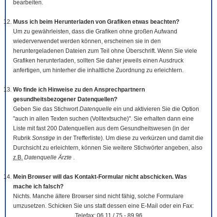
bearbeiten.
Muss ich beim Herunterladen von Grafiken etwas beachten?
Um zu gewährleisten, dass die Grafiken ohne großen Aufwand
wiederverwendet werden können, erscheinen sie in den
heruntergeladenen Dateien zum Teil ohne Überschrift. Wenn Sie viele
Grafiken herunterladen, sollten Sie daher jeweils einen Ausdruck
anfertigen, um hinterher die inhaltliche Zuordnung zu erleichtern.
Wo finde ich Hinweise zu den Ansprechpartnern
gesundheitsbezogener Datenquellen?
Geben Sie das Stichwort
Datenquelle
ein und aktivieren Sie die Option
"auch in allen Texten suchen (Volltextsuche)". Sie erhalten dann eine
Liste mit fast 200 Datenquellen aus dem Gesundheitswesen (in der
Rubrik
Sonstige
in der Trefferliste). Um diese zu verkürzen und damit die
Durchsicht zu erleichtern, können Sie weitere Stichwörter angeben, also
z.B.
Datenquelle Ärzte
.
Mein Browser will das Kontakt-Formular nicht abschicken. Was
mache ich falsch?
Nichts. Manche ältere Browser sind nicht fähig, solche Formulare
umzusetzen. Schicken Sie uns statt dessen eine E-Mail oder ein Fax:
Telefax: 06 11 / 75 - 89 96