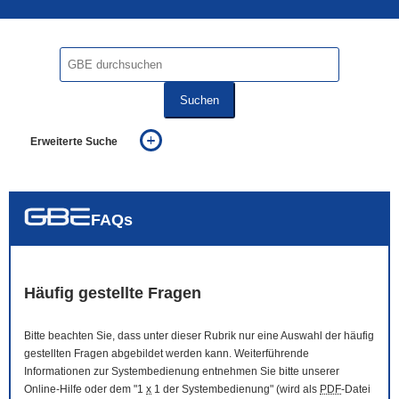
Suchen
Erweiterte Suche
... alle Worte
... eines der Worte
... genau diesen Ausdruck
auch in allen Texten suchen (Volltextsuche)
FAQs
auch Synonyme einbeziehen
auch ähnlich geschriebenes einbeziehen
Häufig gestellte Fragen
Bitte beachten Sie, dass unter dieser Rubrik nur eine Auswahl der häufig
gestellten Fragen abgebildet werden kann. Weiterführende
Informationen zur Systembedienung entnehmen Sie bitte unserer
Online
-Hilfe oder dem "1
x
1 der Systembedienung" (wird als
PDF
-Datei