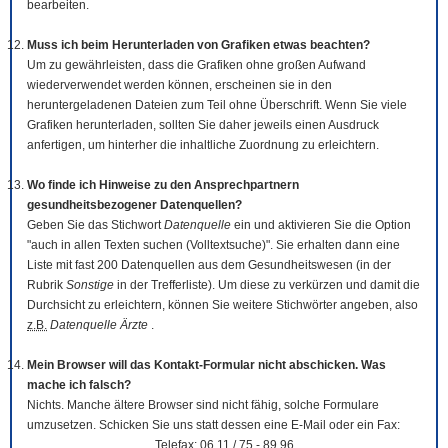
bearbeiten.
Muss ich beim Herunterladen von Grafiken etwas beachten?
Um zu gewährleisten, dass die Grafiken ohne großen Aufwand
wiederverwendet werden können, erscheinen sie in den
heruntergeladenen Dateien zum Teil ohne Überschrift. Wenn Sie viele
Grafiken herunterladen, sollten Sie daher jeweils einen Ausdruck
anfertigen, um hinterher die inhaltliche Zuordnung zu erleichtern.
Wo finde ich Hinweise zu den Ansprechpartnern
gesundheitsbezogener Datenquellen?
Geben Sie das Stichwort
Datenquelle
ein und aktivieren Sie die Option
"auch in allen Texten suchen (Volltextsuche)". Sie erhalten dann eine
Liste mit fast 200 Datenquellen aus dem Gesundheitswesen (in der
Rubrik
Sonstige
in der Trefferliste). Um diese zu verkürzen und damit die
Durchsicht zu erleichtern, können Sie weitere Stichwörter angeben, also
z.B.
Datenquelle Ärzte
.
Mein Browser will das Kontakt-Formular nicht abschicken. Was
mache ich falsch?
Nichts. Manche ältere Browser sind nicht fähig, solche Formulare
umzusetzen. Schicken Sie uns statt dessen eine E-Mail oder ein Fax:
Telefax: 06 11 / 75 - 89 96