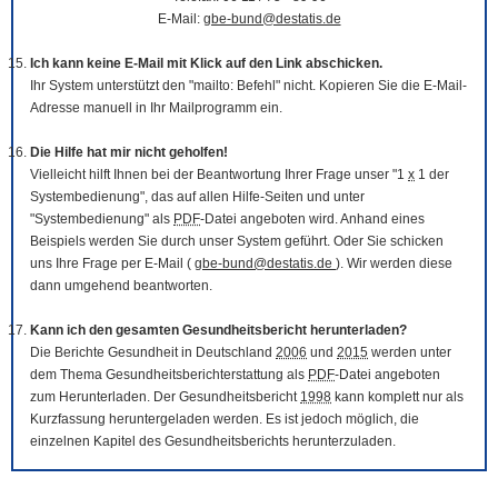
E-Mail:
gbe-bund@destatis.de
Ich kann keine E-Mail mit Klick auf den Link abschicken.
Ihr System unterstützt den "mailto: Befehl" nicht. Kopieren Sie die E-Mail-
Adresse manuell in Ihr Mailprogramm ein.
Die Hilfe hat mir nicht geholfen!
Vielleicht hilft Ihnen bei der Beantwortung Ihrer Frage unser "1
x
1 der
Systembedienung", das auf allen Hilfe-Seiten und unter
"Systembedienung" als
PDF
-Datei angeboten wird. Anhand eines
Beispiels werden Sie durch unser System geführt. Oder Sie schicken
uns Ihre Frage per E-Mail (
gbe-bund@destatis.de
). Wir werden diese
dann umgehend beantworten.
Kann ich den gesamten Gesundheitsbericht herunterladen?
Die Berichte Gesundheit in Deutschland
2006
und
2015
werden unter
dem Thema Gesundheitsberichterstattung als
PDF
-Datei angeboten
zum Herunterladen. Der Gesundheitsbericht
1998
kann komplett nur als
Kurzfassung heruntergeladen werden. Es ist jedoch möglich, die
einzelnen Kapitel des Gesundheitsberichts herunterzuladen.