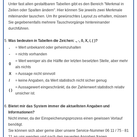
Unter fast allen gestaltbaren Tabellen gibt es den Bereich "Merkmal in
Zeilen oder Spalten ändern". Hier können Sie jeweils zwei Merkmale
miteinander tauschen. Um Ihr gewünschtes Layout zu erhalten, müssen
Sie gegebenenfalls mehrere Tauschvorgänge hintereinander
durchführen.
Was bedeuten in Tabellen die Zeichen: ., -, 0, X, /, ( )?
.
= Wert unbekannt oder geheimzuhalten
-
= nichts vorhanden
= Wert weniger als die Hälfte der letzten besetzten Stelle, aber mehr
0
als nichts
X
= Aussage nicht sinnvoll
/
= keine Angaben, da Wert statistisch nicht sicher genug
= Aussagewert eingeschränkt, da der Zahlenwert statistisch relativ
( )
unsicher ist.
Bietet mir das System immer die aktuellsten Angaben und
Informationen?
Nicht immer, da der Einspeicherungsprozess einen gewissen Vorlauf
benötigt.
Sie können sich aber gerne über unsere Service-Nummer 06 11 / 75 - 81
21 an uns wenden und nach den neuesten Angaben fragen.