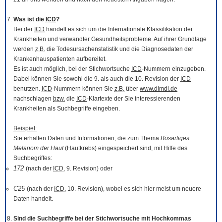
Was ist die
ICD
?
Bei der
ICD
handelt es sich um die Internationale Klassifikation der
Krankheiten und verwandter Gesundheitsprobleme. Auf ihrer Grundlage
werden
z.B.
die Todesursachenstatistik und die Diagnosedaten der
Krankenhauspatienten aufbereitet.
Es ist auch möglich, bei der Stichwortsuche
ICD
-Nummern einzugeben.
Dabei können Sie sowohl die 9. als auch die 10. Revision der
ICD
benutzen.
ICD
-Nummern können Sie
z.B.
über
www.dimdi.de
nachschlagen
bzw.
die
ICD
-Klartexte der Sie interessierenden
Krankheiten als Suchbegriffe eingeben.
Beispiel:
Sie erhalten Daten und Informationen, die zum Thema
Bösartiges
Melanom der Haut
(Hautkrebs) eingespeichert sind, mit Hilfe des
Suchbegriffes:
172
(nach der
ICD
, 9. Revision) oder
C25
(nach der
ICD
, 10. Revision), wobei es sich hier meist um neuere
Daten handelt.
Sind die Suchbegriffe bei der Stichwortsuche mit Hochkommas