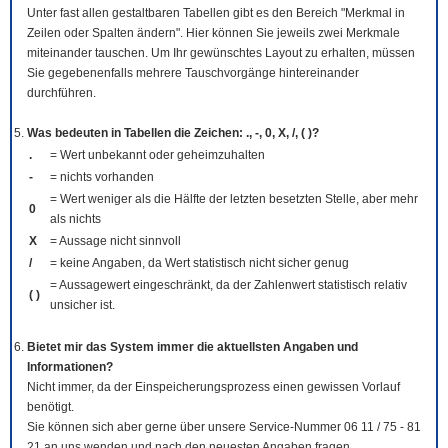
Unter fast allen gestaltbaren Tabellen gibt es den Bereich "Merkmal in
Zeilen oder Spalten ändern". Hier können Sie jeweils zwei Merkmale
miteinander tauschen. Um Ihr gewünschtes Layout zu erhalten, müssen
Sie gegebenenfalls mehrere Tauschvorgänge hintereinander
durchführen.
Was bedeuten in Tabellen die Zeichen: ., -, 0, X, /, ( )?
.
= Wert unbekannt oder geheimzuhalten
-
= nichts vorhanden
= Wert weniger als die Hälfte der letzten besetzten Stelle, aber mehr
0
als nichts
X
= Aussage nicht sinnvoll
/
= keine Angaben, da Wert statistisch nicht sicher genug
= Aussagewert eingeschränkt, da der Zahlenwert statistisch relativ
( )
unsicher ist.
Bietet mir das System immer die aktuellsten Angaben und
Informationen?
Nicht immer, da der Einspeicherungsprozess einen gewissen Vorlauf
benötigt.
Sie können sich aber gerne über unsere Service-Nummer 06 11 / 75 - 81
21 an uns wenden und nach den neuesten Angaben fragen.