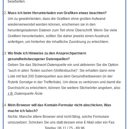
bearbeiten.
Muss ich beim Herunterladen von Grafiken etwas beachten?
Um zu gewährleisten, dass die Grafiken ohne großen Aufwand
wiederverwendet werden können, erscheinen sie in den
heruntergeladenen Dateien zum Teil ohne Überschrift. Wenn Sie viele
Grafiken herunterladen, sollten Sie daher jeweils einen Ausdruck
anfertigen, um hinterher die inhaltliche Zuordnung zu erleichtern.
Wo finde ich Hinweise zu den Ansprechpartnern
gesundheitsbezogener Datenquellen?
Geben Sie das Stichwort
Datenquelle
ein und aktivieren Sie die Option
"auch in allen Texten suchen (Volltextsuche)". Sie erhalten dann eine
Liste mit fast 200 Datenquellen aus dem Gesundheitswesen (in der
Rubrik
Sonstige
in der Trefferliste). Um diese zu verkürzen und damit die
Durchsicht zu erleichtern, können Sie weitere Stichwörter angeben, also
z.B.
Datenquelle Ärzte
.
Mein Browser will das Kontakt-Formular nicht abschicken. Was
mache ich falsch?
Nichts. Manche ältere Browser sind nicht fähig, solche Formulare
umzusetzen. Schicken Sie uns statt dessen eine E-Mail oder ein Fax:
Telefax: 06 11 / 75 - 89 96