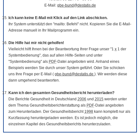
E-Mail:
gbe-bund@destatis.de
Ich kann keine E-Mail mit Klick auf den Link abschicken.
Ihr System unterstützt den "mailto: Befehl" nicht. Kopieren Sie die E-Mail-
Adresse manuell in Ihr Mailprogramm ein.
Die Hilfe hat mir nicht geholfen!
Vielleicht hilft Ihnen bei der Beantwortung Ihrer Frage unser "1
x
1 der
Systembedienung", das auf allen Hilfe-Seiten und unter
"Systembedienung" als
PDF
-Datei angeboten wird. Anhand eines
Beispiels werden Sie durch unser System geführt. Oder Sie schicken
uns Ihre Frage per E-Mail (
gbe-bund@destatis.de
). Wir werden diese
dann umgehend beantworten.
Kann ich den gesamten Gesundheitsbericht herunterladen?
Die Berichte Gesundheit in Deutschland
2006
und
2015
werden unter
dem Thema Gesundheitsberichterstattung als
PDF
-Datei angeboten
zum Herunterladen. Der Gesundheitsbericht
1998
kann komplett nur als
Kurzfassung heruntergeladen werden. Es ist jedoch möglich, die
einzelnen Kapitel des Gesundheitsberichts herunterzuladen.