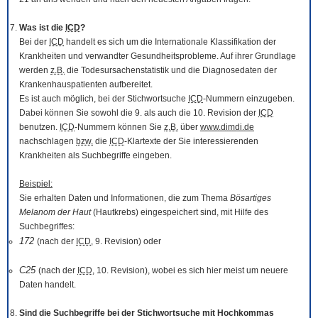
Was ist die
ICD
?
Bei der
ICD
handelt es sich um die Internationale Klassifikation der
Krankheiten und verwandter Gesundheitsprobleme. Auf ihrer Grundlage
werden
z.B.
die Todesursachenstatistik und die Diagnosedaten der
Krankenhauspatienten aufbereitet.
Es ist auch möglich, bei der Stichwortsuche
ICD
-Nummern einzugeben.
Dabei können Sie sowohl die 9. als auch die 10. Revision der
ICD
benutzen.
ICD
-Nummern können Sie
z.B.
über
www.dimdi.de
nachschlagen
bzw.
die
ICD
-Klartexte der Sie interessierenden
Krankheiten als Suchbegriffe eingeben.
Beispiel:
Sie erhalten Daten und Informationen, die zum Thema
Bösartiges
Melanom der Haut
(Hautkrebs) eingespeichert sind, mit Hilfe des
Suchbegriffes:
172
(nach der
ICD
, 9. Revision) oder
C25
(nach der
ICD
, 10. Revision), wobei es sich hier meist um neuere
Daten handelt.
Sind die Suchbegriffe bei der Stichwortsuche mit Hochkommas