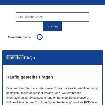
Suchen
Erweiterte Suche
... alle Worte
... eines der Worte
... genau diesen Ausdruck
auch in allen Texten suchen (Volltextsuche)
FAQs
auch Synonyme einbeziehen
auch ähnlich geschriebenes einbeziehen
Häufig gestellte Fragen
Bitte beachten Sie, dass unter dieser Rubrik nur eine Auswahl der häufig
gestellten Fragen abgebildet werden kann. Weiterführende
Informationen zur Systembedienung entnehmen Sie bitte unserer
Online
-Hilfe oder dem "1
x
1 der Systembedienung" (wird als
PDF
-Datei