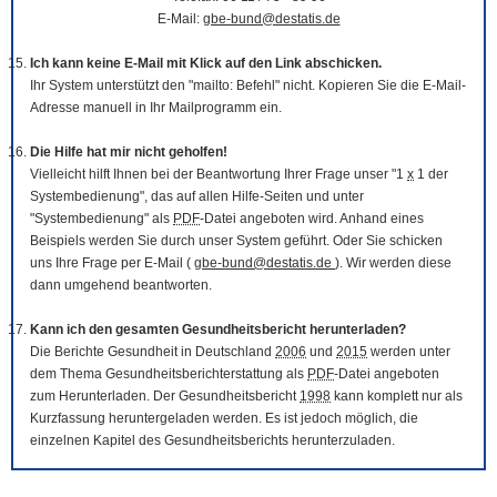
E-Mail:
gbe-bund@destatis.de
Ich kann keine E-Mail mit Klick auf den Link abschicken.
Ihr System unterstützt den "mailto: Befehl" nicht. Kopieren Sie die E-Mail-
Adresse manuell in Ihr Mailprogramm ein.
Die Hilfe hat mir nicht geholfen!
Vielleicht hilft Ihnen bei der Beantwortung Ihrer Frage unser "1
x
1 der
Systembedienung", das auf allen Hilfe-Seiten und unter
"Systembedienung" als
PDF
-Datei angeboten wird. Anhand eines
Beispiels werden Sie durch unser System geführt. Oder Sie schicken
uns Ihre Frage per E-Mail (
gbe-bund@destatis.de
). Wir werden diese
dann umgehend beantworten.
Kann ich den gesamten Gesundheitsbericht herunterladen?
Die Berichte Gesundheit in Deutschland
2006
und
2015
werden unter
dem Thema Gesundheitsberichterstattung als
PDF
-Datei angeboten
zum Herunterladen. Der Gesundheitsbericht
1998
kann komplett nur als
Kurzfassung heruntergeladen werden. Es ist jedoch möglich, die
einzelnen Kapitel des Gesundheitsberichts herunterzuladen.