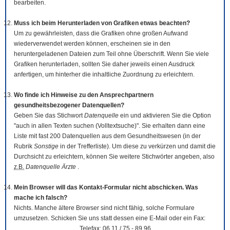
bearbeiten.
Muss ich beim Herunterladen von Grafiken etwas beachten?
Um zu gewährleisten, dass die Grafiken ohne großen Aufwand
wiederverwendet werden können, erscheinen sie in den
heruntergeladenen Dateien zum Teil ohne Überschrift. Wenn Sie viele
Grafiken herunterladen, sollten Sie daher jeweils einen Ausdruck
anfertigen, um hinterher die inhaltliche Zuordnung zu erleichtern.
Wo finde ich Hinweise zu den Ansprechpartnern
gesundheitsbezogener Datenquellen?
Geben Sie das Stichwort
Datenquelle
ein und aktivieren Sie die Option
"auch in allen Texten suchen (Volltextsuche)". Sie erhalten dann eine
Liste mit fast 200 Datenquellen aus dem Gesundheitswesen (in der
Rubrik
Sonstige
in der Trefferliste). Um diese zu verkürzen und damit die
Durchsicht zu erleichtern, können Sie weitere Stichwörter angeben, also
z.B.
Datenquelle Ärzte
.
Mein Browser will das Kontakt-Formular nicht abschicken. Was
mache ich falsch?
Nichts. Manche ältere Browser sind nicht fähig, solche Formulare
umzusetzen. Schicken Sie uns statt dessen eine E-Mail oder ein Fax:
Telefax: 06 11 / 75 - 89 96