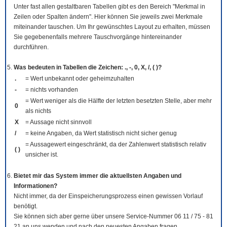
Unter fast allen gestaltbaren Tabellen gibt es den Bereich "Merkmal in
Zeilen oder Spalten ändern". Hier können Sie jeweils zwei Merkmale
miteinander tauschen. Um Ihr gewünschtes Layout zu erhalten, müssen
Sie gegebenenfalls mehrere Tauschvorgänge hintereinander
durchführen.
Was bedeuten in Tabellen die Zeichen: ., -, 0, X, /, ( )?
.
= Wert unbekannt oder geheimzuhalten
-
= nichts vorhanden
= Wert weniger als die Hälfte der letzten besetzten Stelle, aber mehr
0
als nichts
X
= Aussage nicht sinnvoll
/
= keine Angaben, da Wert statistisch nicht sicher genug
= Aussagewert eingeschränkt, da der Zahlenwert statistisch relativ
( )
unsicher ist.
Bietet mir das System immer die aktuellsten Angaben und
Informationen?
Nicht immer, da der Einspeicherungsprozess einen gewissen Vorlauf
benötigt.
Sie können sich aber gerne über unsere Service-Nummer 06 11 / 75 - 81
21 an uns wenden und nach den neuesten Angaben fragen.