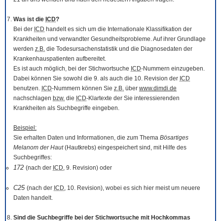
Was ist die
ICD
?
Bei der
ICD
handelt es sich um die Internationale Klassifikation der
Krankheiten und verwandter Gesundheitsprobleme. Auf ihrer Grundlage
werden
z.B.
die Todesursachenstatistik und die Diagnosedaten der
Krankenhauspatienten aufbereitet.
Es ist auch möglich, bei der Stichwortsuche
ICD
-Nummern einzugeben.
Dabei können Sie sowohl die 9. als auch die 10. Revision der
ICD
benutzen.
ICD
-Nummern können Sie
z.B.
über
www.dimdi.de
nachschlagen
bzw.
die
ICD
-Klartexte der Sie interessierenden
Krankheiten als Suchbegriffe eingeben.
Beispiel:
Sie erhalten Daten und Informationen, die zum Thema
Bösartiges
Melanom der Haut
(Hautkrebs) eingespeichert sind, mit Hilfe des
Suchbegriffes:
172
(nach der
ICD
, 9. Revision) oder
C25
(nach der
ICD
, 10. Revision), wobei es sich hier meist um neuere
Daten handelt.
Sind die Suchbegriffe bei der Stichwortsuche mit Hochkommas