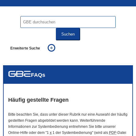
Suchen
Erweiterte Suche
... alle Worte
... eines der Worte
... genau diesen Ausdruck
auch in allen Texten suchen (Volltextsuche)
FAQs
auch Synonyme einbeziehen
auch ähnlich geschriebenes einbeziehen
Häufig gestellte Fragen
Bitte beachten Sie, dass unter dieser Rubrik nur eine Auswahl der häufig
gestellten Fragen abgebildet werden kann. Weiterführende
Informationen zur Systembedienung entnehmen Sie bitte unserer
Online
-Hilfe oder dem "1
x
1 der Systembedienung" (wird als
PDF
-Datei