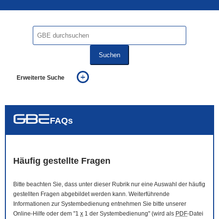
Suchen
Erweiterte Suche
... alle Worte
... eines der Worte
... genau diesen Ausdruck
auch in allen Texten suchen (Volltextsuche)
FAQs
auch Synonyme einbeziehen
auch ähnlich geschriebenes einbeziehen
Häufig gestellte Fragen
Bitte beachten Sie, dass unter dieser Rubrik nur eine Auswahl der häufig
gestellten Fragen abgebildet werden kann. Weiterführende
Informationen zur Systembedienung entnehmen Sie bitte unserer
Online
-Hilfe oder dem "1
x
1 der Systembedienung" (wird als
PDF
-Datei