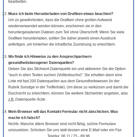
bearbeiten.
Muss ich beim Herunterladen von Grafiken etwas beachten?
Um zu gewährleisten, dass die Grafiken ohne großen Aufwand
wiederverwendet werden können, erscheinen sie in den
heruntergeladenen Dateien zum Teil ohne Überschrift. Wenn Sie viele
Grafiken herunterladen, sollten Sie daher jeweils einen Ausdruck
anfertigen, um hinterher die inhaltliche Zuordnung zu erleichtern.
Wo finde ich Hinweise zu den Ansprechpartnern
gesundheitsbezogener Datenquellen?
Geben Sie das Stichwort
Datenquelle
ein und aktivieren Sie die Option
"auch in allen Texten suchen (Volltextsuche)". Sie erhalten dann eine
Liste mit fast 200 Datenquellen aus dem Gesundheitswesen (in der
Rubrik
Sonstige
in der Trefferliste). Um diese zu verkürzen und damit die
Durchsicht zu erleichtern, können Sie weitere Stichwörter angeben, also
z.B.
Datenquelle Ärzte
.
Mein Browser will das Kontakt-Formular nicht abschicken. Was
mache ich falsch?
Nichts. Manche ältere Browser sind nicht fähig, solche Formulare
umzusetzen. Schicken Sie uns statt dessen eine E-Mail oder ein Fax:
Telefax: 06 11 / 75 - 89 96