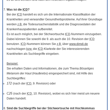
Was ist die
ICD
?
Bei der
ICD
handelt es sich um die Internationale Klassifikation der
Krankheiten und verwandter Gesundheitsprobleme. Auf ihrer Grundlage
werden
z.B.
die Todesursachenstatistik und die Diagnosedaten der
Krankenhauspatienten aufbereitet.
Es ist auch möglich, bei der Stichwortsuche
ICD
-Nummern einzugeben.
Dabei können Sie sowohl die 9. als auch die 10. Revision der
ICD
benutzen.
ICD
-Nummern können Sie
z.B.
über
www.dimdi.de
nachschlagen
bzw.
die
ICD
-Klartexte der Sie interessierenden
Krankheiten als Suchbegriffe eingeben.
Beispiel:
Sie erhalten Daten und Informationen, die zum Thema
Bösartiges
Melanom der Haut
(Hautkrebs) eingespeichert sind, mit Hilfe des
Suchbegriffes:
172
(nach der
ICD
, 9. Revision) oder
C25
(nach der
ICD
, 10. Revision), wobei es sich hier meist um neuere
Daten handelt.
Sind die Suchbegriffe bei der Stichwortsuche mit Hochkommas