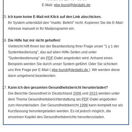
E-Mail:
gbe-bund@destatis.de
Ich kann keine E-Mail mit Klick auf den Link abschicken.
Ihr System unterstützt den "mailto: Befehl" nicht. Kopieren Sie die E-Mail-
Adresse manuell in Ihr Mailprogramm ein.
Die Hilfe hat mir nicht geholfen!
Vielleicht hilft Ihnen bei der Beantwortung Ihrer Frage unser "1
x
1 der
Systembedienung", das auf allen Hilfe-Seiten und unter
"Systembedienung" als
PDF
-Datei angeboten wird. Anhand eines
Beispiels werden Sie durch unser System geführt. Oder Sie schicken
uns Ihre Frage per E-Mail (
gbe-bund@destatis.de
). Wir werden diese
dann umgehend beantworten.
Kann ich den gesamten Gesundheitsbericht herunterladen?
Die Berichte Gesundheit in Deutschland
2006
und
2015
werden unter
dem Thema Gesundheitsberichterstattung als
PDF
-Datei angeboten
zum Herunterladen. Der Gesundheitsbericht
1998
kann komplett nur als
Kurzfassung heruntergeladen werden. Es ist jedoch möglich, die
einzelnen Kapitel des Gesundheitsberichts herunterzuladen.