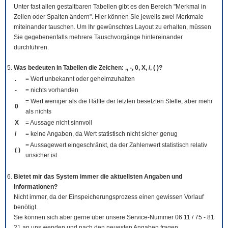
Unter fast allen gestaltbaren Tabellen gibt es den Bereich "Merkmal in
Zeilen oder Spalten ändern". Hier können Sie jeweils zwei Merkmale
miteinander tauschen. Um Ihr gewünschtes Layout zu erhalten, müssen
Sie gegebenenfalls mehrere Tauschvorgänge hintereinander
durchführen.
Was bedeuten in Tabellen die Zeichen: ., -, 0, X, /, ( )?
.
= Wert unbekannt oder geheimzuhalten
-
= nichts vorhanden
= Wert weniger als die Hälfte der letzten besetzten Stelle, aber mehr
0
als nichts
X
= Aussage nicht sinnvoll
/
= keine Angaben, da Wert statistisch nicht sicher genug
= Aussagewert eingeschränkt, da der Zahlenwert statistisch relativ
( )
unsicher ist.
Bietet mir das System immer die aktuellsten Angaben und
Informationen?
Nicht immer, da der Einspeicherungsprozess einen gewissen Vorlauf
benötigt.
Sie können sich aber gerne über unsere Service-Nummer 06 11 / 75 - 81
21 an uns wenden und nach den neuesten Angaben fragen.