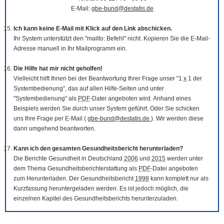
E-Mail:
gbe-bund@destatis.de
Ich kann keine E-Mail mit Klick auf den Link abschicken.
Ihr System unterstützt den "mailto: Befehl" nicht. Kopieren Sie die E-Mail-
Adresse manuell in Ihr Mailprogramm ein.
Die Hilfe hat mir nicht geholfen!
Vielleicht hilft Ihnen bei der Beantwortung Ihrer Frage unser "1
x
1 der
Systembedienung", das auf allen Hilfe-Seiten und unter
"Systembedienung" als
PDF
-Datei angeboten wird. Anhand eines
Beispiels werden Sie durch unser System geführt. Oder Sie schicken
uns Ihre Frage per E-Mail (
gbe-bund@destatis.de
). Wir werden diese
dann umgehend beantworten.
Kann ich den gesamten Gesundheitsbericht herunterladen?
Die Berichte Gesundheit in Deutschland
2006
und
2015
werden unter
dem Thema Gesundheitsberichterstattung als
PDF
-Datei angeboten
zum Herunterladen. Der Gesundheitsbericht
1998
kann komplett nur als
Kurzfassung heruntergeladen werden. Es ist jedoch möglich, die
einzelnen Kapitel des Gesundheitsberichts herunterzuladen.