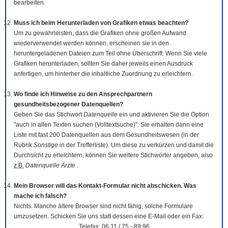
bearbeiten.
Muss ich beim Herunterladen von Grafiken etwas beachten?
Um zu gewährleisten, dass die Grafiken ohne großen Aufwand
wiederverwendet werden können, erscheinen sie in den
heruntergeladenen Dateien zum Teil ohne Überschrift. Wenn Sie viele
Grafiken herunterladen, sollten Sie daher jeweils einen Ausdruck
anfertigen, um hinterher die inhaltliche Zuordnung zu erleichtern.
Wo finde ich Hinweise zu den Ansprechpartnern
gesundheitsbezogener Datenquellen?
Geben Sie das Stichwort
Datenquelle
ein und aktivieren Sie die Option
"auch in allen Texten suchen (Volltextsuche)". Sie erhalten dann eine
Liste mit fast 200 Datenquellen aus dem Gesundheitswesen (in der
Rubrik
Sonstige
in der Trefferliste). Um diese zu verkürzen und damit die
Durchsicht zu erleichtern, können Sie weitere Stichwörter angeben, also
z.B.
Datenquelle Ärzte
.
Mein Browser will das Kontakt-Formular nicht abschicken. Was
mache ich falsch?
Nichts. Manche ältere Browser sind nicht fähig, solche Formulare
umzusetzen. Schicken Sie uns statt dessen eine E-Mail oder ein Fax:
Telefax: 06 11 / 75 - 89 96