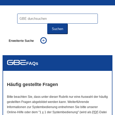
Suchen
Erweiterte Suche
... alle Worte
... eines der Worte
... genau diesen Ausdruck
auch in allen Texten suchen (Volltextsuche)
FAQs
auch Synonyme einbeziehen
auch ähnlich geschriebenes einbeziehen
Häufig gestellte Fragen
Bitte beachten Sie, dass unter dieser Rubrik nur eine Auswahl der häufig
gestellten Fragen abgebildet werden kann. Weiterführende
Informationen zur Systembedienung entnehmen Sie bitte unserer
Online
-Hilfe oder dem "1
x
1 der Systembedienung" (wird als
PDF
-Datei