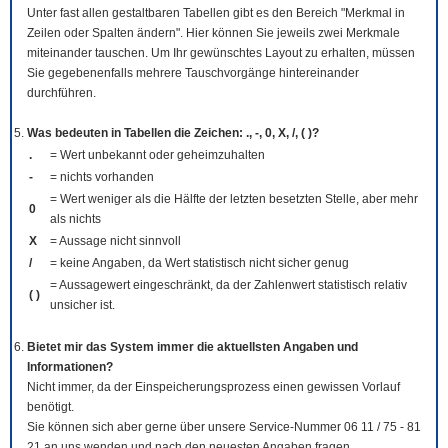
Unter fast allen gestaltbaren Tabellen gibt es den Bereich "Merkmal in
Zeilen oder Spalten ändern". Hier können Sie jeweils zwei Merkmale
miteinander tauschen. Um Ihr gewünschtes Layout zu erhalten, müssen
Sie gegebenenfalls mehrere Tauschvorgänge hintereinander
durchführen.
Was bedeuten in Tabellen die Zeichen: ., -, 0, X, /, ( )?
.
= Wert unbekannt oder geheimzuhalten
-
= nichts vorhanden
= Wert weniger als die Hälfte der letzten besetzten Stelle, aber mehr
0
als nichts
X
= Aussage nicht sinnvoll
/
= keine Angaben, da Wert statistisch nicht sicher genug
= Aussagewert eingeschränkt, da der Zahlenwert statistisch relativ
( )
unsicher ist.
Bietet mir das System immer die aktuellsten Angaben und
Informationen?
Nicht immer, da der Einspeicherungsprozess einen gewissen Vorlauf
benötigt.
Sie können sich aber gerne über unsere Service-Nummer 06 11 / 75 - 81
21 an uns wenden und nach den neuesten Angaben fragen.