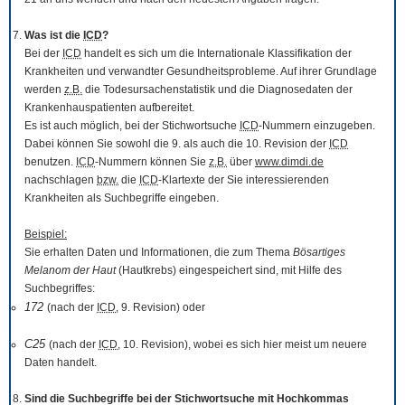
Was ist die
ICD
?
Bei der
ICD
handelt es sich um die Internationale Klassifikation der
Krankheiten und verwandter Gesundheitsprobleme. Auf ihrer Grundlage
werden
z.B.
die Todesursachenstatistik und die Diagnosedaten der
Krankenhauspatienten aufbereitet.
Es ist auch möglich, bei der Stichwortsuche
ICD
-Nummern einzugeben.
Dabei können Sie sowohl die 9. als auch die 10. Revision der
ICD
benutzen.
ICD
-Nummern können Sie
z.B.
über
www.dimdi.de
nachschlagen
bzw.
die
ICD
-Klartexte der Sie interessierenden
Krankheiten als Suchbegriffe eingeben.
Beispiel:
Sie erhalten Daten und Informationen, die zum Thema
Bösartiges
Melanom der Haut
(Hautkrebs) eingespeichert sind, mit Hilfe des
Suchbegriffes:
172
(nach der
ICD
, 9. Revision) oder
C25
(nach der
ICD
, 10. Revision), wobei es sich hier meist um neuere
Daten handelt.
Sind die Suchbegriffe bei der Stichwortsuche mit Hochkommas