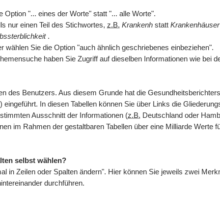
ption "... eines der Worte" statt "... alle Worte".
s nur einen Teil des Stichwortes,
z.B.
Krankenh
statt
Krankenhäuse
bssterblichkeit
.
er wählen Sie die Option "auch ähnlich geschriebenes einbeziehen".
hemensuche haben Sie Zugriff auf dieselben Informationen wie bei d
issen des Benutzers. Aus diesem Grunde hat die Gesundheitsberichte
) eingeführt. In diesen Tabellen können Sie über Links die Gliederungs
stimmten Ausschnitt der Informationen (
z.B.
Deutschland oder Hambur
hnen im Rahmen der gestaltbaren Tabellen über eine Milliarde Werte 
lten selbst wählen?
kmal in Zeilen oder Spalten ändern". Hier können Sie jeweils zwei M
ntereinander durchführen.