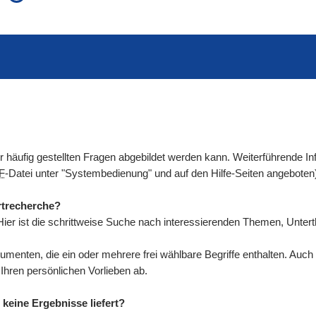
auch in allen Texten suchen (Volltextsuche)
e
auch Synonyme einbeziehen
 Ausdruck
auch ähnlich geschriebenes einbeziehen
der häufig gestellten Fragen abgebildet werden kann. Weiterführende
F
-Datei unter "Systembedienung" und auf den Hilfe-Seiten angeboten
rtrecherche?
ier ist die schrittweise Suche nach interessierenden Themen, Unte
umenten, die ein oder mehrere frei wählbare Begriffe enthalten. Au
ren persönlichen Vorlieben ab.
keine Ergebnisse liefert?