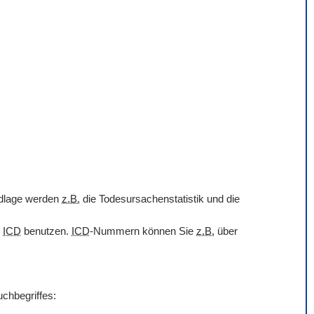
undlage werden
z.B.
die Todesursachenstatistik und die
r
ICD
benutzen.
ICD
-Nummern können Sie
z.B.
über
uchbegriffes: