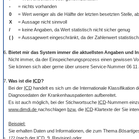
-
= nichts vorhanden
0
= Wert weniger als die Hälfte der letzten besetzten Stelle, a
X
= Aussage nicht sinnvoll
/
= keine Angaben, da Wert statistisch nicht sicher genug
( )
= Aussagewert eingeschränkt, da der Zahlenwert statistisch r
Bietet mir das System immer die aktuellsten Angaben und I
Nicht immer, da der Einspeicherungsprozess einen gewissen Vorl
Sie können sich aber gerne über unsere Service-Nummer 06 11 
Was ist die
ICD
?
Bei der
ICD
handelt es sich um die Internationale Klassifikatio
Diagnosedaten der Krankenhauspatienten aufbereitet.
Es ist auch möglich, bei der Stichwortsuche
ICD
-Nummern einzug
www.dimdi.de
nachschlagen
bzw.
die
ICD
-Klartexte der Sie int
Beispiel:
Sie erhalten Daten und Informationen, die zum Thema
Bösartig
(nach der
ICD
, 9. Revision) oder
172