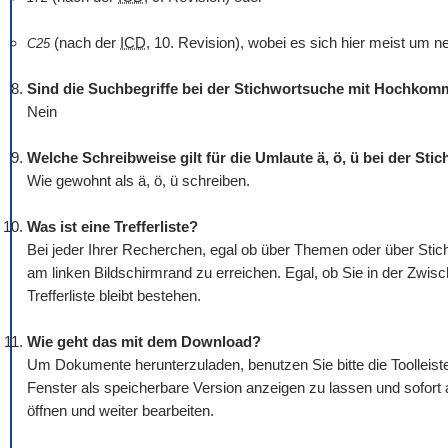
(nach der
ICD
, 10. Revision), wobei es sich hier meist um n
C25
Sind die Suchbegriffe bei der Stichwortsuche mit Hochko
Nein
Welche Schreibweise gilt für die Umlaute ä, ö, ü bei der St
Wie gewohnt als ä, ö, ü schreiben.
Was ist eine Trefferliste?
Bei jeder Ihrer Recherchen, egal ob über Themen oder über Stichw
am linken Bildschirmrand zu erreichen. Egal, ob Sie in der Zwis
Trefferliste bleibt bestehen.
Wie geht das mit dem
Download
?
Um Dokumente herunterzuladen, benutzen Sie bitte die
Tool
leis
Fenster als speicherbare Version anzeigen zu lassen und sofort
öffnen und weiter bearbeiten.