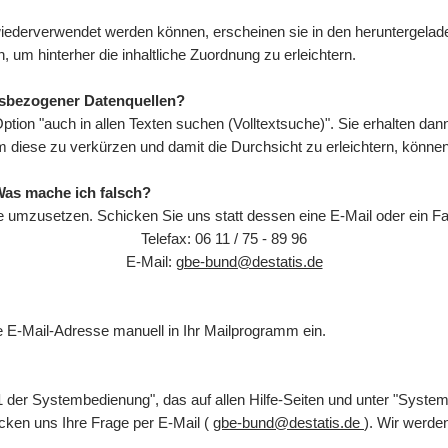
ederverwendet werden können, erscheinen sie in den heruntergeladen
, um hinterher die inhaltliche Zuordnung zu erleichtern.
tsbezogener Datenquellen?
Option "auch in allen Texten suchen (Volltextsuche)". Sie erhalten da
 Um diese zu verkürzen und damit die Durchsicht zu erleichtern, könn
Was mache ich falsch?
e umzusetzen. Schicken Sie uns statt dessen eine E-Mail oder ein Fa
Telefax: 06 11 / 75 - 89 96
E-Mail:
gbe-bund@destatis.de
die E-Mail-Adresse manuell in Ihr Mailprogramm ein.
 der Systembedienung", das auf allen Hilfe-Seiten und unter "Syste
cken uns Ihre Frage per E-Mail (
gbe-bund@destatis.de
). Wir werd