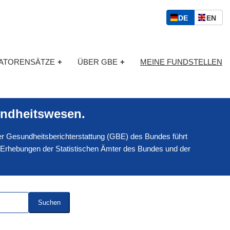
S
D
E
DE
EN
p
E
N
r
U
G
a
T
L
c
KATORENSÄTZE
+
ÜBER GBE
+
MEINE FUNDSTELLEN
S
I
h
C
S
a
H
C
u
H
s
ndheitswesen.
w
a
 der Gesundheitsberichterstattung (GBE) des Bundes führt
h
l
 Erhebungen der Statistischen Ämter des Bundes und der
Suchen