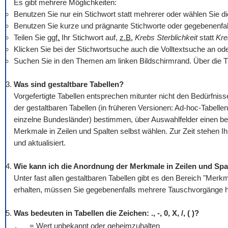
Es gibt mehrere Möglichkeiten:
Benutzen Sie nur ein Stichwort statt mehrerer oder wählen Sie die O
Benutzen Sie kurze und prägnante Stichworte oder gegebenenfall
Teilen Sie
ggf.
Ihr Stichwort auf,
z.B.
Krebs Sterblichkeit
statt
Kre
Klicken Sie bei der Stichwortsuche auch die Volltextsuche an od
Suchen Sie in den Themen am linken Bildschirmrand. Über die T
Was sind gestaltbare Tabellen?
Vorgefertigte Tabellen entsprechen mitunter nicht den Bedürfn
der gestaltbaren Tabellen (in früheren Versionen: Ad-hoc-Tabellen
einzelne Bundesländer) bestimmen, über Auswahlfelder einen be
Merkmale in Zeilen und Spalten selbst wählen. Zur Zeit stehen I
und aktualisiert.
Wie kann ich die Anordnung der Merkmale in Zeilen und Spa
Unter fast allen gestaltbaren Tabellen gibt es den Bereich "Mer
erhalten, müssen Sie gegebenenfalls mehrere Tauschvorgänge hi
Was bedeuten in Tabellen die Zeichen: ., -, 0, X, /, ( )?
.
= Wert unbekannt oder geheimzuhalten