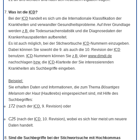
Was ist die
ICD
?
Bei der
ICD
handelt es sich um die Internationale Klassifikation der
Krankheiten und verwandter Gesundheitsprobleme. Auf ihrer Grundlage
werden
z.B.
die Todesursachenstatistik und die Diagnosedaten der
Krankenhauspatienten aufbereitet.
Es ist auch möglich, bei der Stichwortsuche
ICD
-Nummern einzugeben.
Dabei können Sie sowohl die 9. als auch die 10. Revision der
ICD
benutzen.
ICD
-Nummern können Sie
z.B.
über
www.dimdi.de
nachschlagen
bzw.
die
ICD
-Klartexte der Sie interessierenden
Krankheiten als Suchbegriffe eingeben.
Beispiel:
Sie erhalten Daten und Informationen, die zum Thema
Bösartiges
Melanom der Haut
(Hautkrebs) eingespeichert sind, mit Hilfe des
Suchbegriffes:
172
(nach der
ICD
, 9. Revision) oder
C25
(nach der
ICD
, 10. Revision), wobei es sich hier meist um neuere
Daten handelt.
Sind die Suchbegriffe bei der Stichwortsuche mit Hochkommas