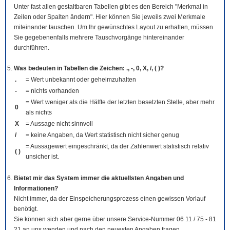
Unter fast allen gestaltbaren Tabellen gibt es den Bereich "Merkmal in
Zeilen oder Spalten ändern". Hier können Sie jeweils zwei Merkmale
miteinander tauschen. Um Ihr gewünschtes Layout zu erhalten, müssen
Sie gegebenenfalls mehrere Tauschvorgänge hintereinander
durchführen.
Was bedeuten in Tabellen die Zeichen: ., -, 0, X, /, ( )?
.
= Wert unbekannt oder geheimzuhalten
-
= nichts vorhanden
= Wert weniger als die Hälfte der letzten besetzten Stelle, aber mehr
0
als nichts
X
= Aussage nicht sinnvoll
/
= keine Angaben, da Wert statistisch nicht sicher genug
= Aussagewert eingeschränkt, da der Zahlenwert statistisch relativ
( )
unsicher ist.
Bietet mir das System immer die aktuellsten Angaben und
Informationen?
Nicht immer, da der Einspeicherungsprozess einen gewissen Vorlauf
benötigt.
Sie können sich aber gerne über unsere Service-Nummer 06 11 / 75 - 81
21 an uns wenden und nach den neuesten Angaben fragen.