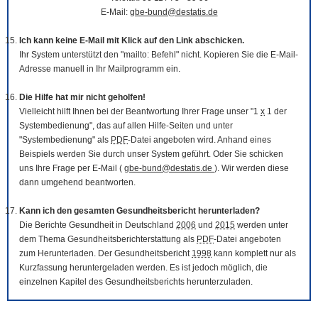
E-Mail:
gbe-bund@destatis.de
Ich kann keine E-Mail mit Klick auf den Link abschicken.
Ihr System unterstützt den "mailto: Befehl" nicht. Kopieren Sie die E-Mail-
Adresse manuell in Ihr Mailprogramm ein.
Die Hilfe hat mir nicht geholfen!
Vielleicht hilft Ihnen bei der Beantwortung Ihrer Frage unser "1
x
1 der
Systembedienung", das auf allen Hilfe-Seiten und unter
"Systembedienung" als
PDF
-Datei angeboten wird. Anhand eines
Beispiels werden Sie durch unser System geführt. Oder Sie schicken
uns Ihre Frage per E-Mail (
gbe-bund@destatis.de
). Wir werden diese
dann umgehend beantworten.
Kann ich den gesamten Gesundheitsbericht herunterladen?
Die Berichte Gesundheit in Deutschland
2006
und
2015
werden unter
dem Thema Gesundheitsberichterstattung als
PDF
-Datei angeboten
zum Herunterladen. Der Gesundheitsbericht
1998
kann komplett nur als
Kurzfassung heruntergeladen werden. Es ist jedoch möglich, die
einzelnen Kapitel des Gesundheitsberichts herunterzuladen.