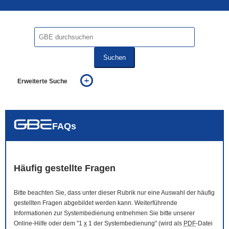
Suchen
Erweiterte Suche
... alle Worte
... eines der Worte
... genau diesen Ausdruck
auch in allen Texten suchen (Volltextsuche)
FAQs
auch Synonyme einbeziehen
auch ähnlich geschriebenes einbeziehen
Häufig gestellte Fragen
Bitte beachten Sie, dass unter dieser Rubrik nur eine Auswahl der häufig
gestellten Fragen abgebildet werden kann. Weiterführende
Informationen zur Systembedienung entnehmen Sie bitte unserer
Online
-Hilfe oder dem "1
x
1 der Systembedienung" (wird als
PDF
-Datei