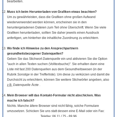
bearbeiten.
Muss ich beim Herunterladen von Grafiken etwas beachten?
Um zu gewährleisten, dass die Grafiken ohne großen Aufwand
wiederverwendet werden können, erscheinen sie in den
heruntergeladenen Dateien zum Teil ohne Überschrift. Wenn Sie viele
Grafiken herunterladen, sollten Sie daher jeweils einen Ausdruck
anfertigen, um hinterher die inhaltliche Zuordnung zu erleichtern.
Wo finde ich Hinweise zu den Ansprechpartnern
gesundheitsbezogener Datenquellen?
Geben Sie das Stichwort
Datenquelle
ein und aktivieren Sie die Option
"auch in allen Texten suchen (Volltextsuche)". Sie erhalten dann eine
Liste mit fast 200 Datenquellen aus dem Gesundheitswesen (in der
Rubrik
Sonstige
in der Trefferliste). Um diese zu verkürzen und damit die
Durchsicht zu erleichtern, können Sie weitere Stichwörter angeben, also
z.B.
Datenquelle Ärzte
.
Mein Browser will das Kontakt-Formular nicht abschicken. Was
mache ich falsch?
Nichts. Manche ältere Browser sind nicht fähig, solche Formulare
umzusetzen. Schicken Sie uns statt dessen eine E-Mail oder ein Fax:
Telefax: 06 11 / 75 - 89 96