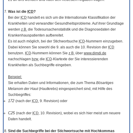
Was ist die
ICD
?
Bei der
ICD
handelt es sich um die Internationale Klassifikation der
Krankheiten und verwandter Gesundheitsprobleme. Auf ihrer Grundlage
werden
z.B.
die Todesursachenstatistik und die Diagnosedaten der
Krankenhauspatienten aufbereitet.
Es ist auch möglich, bei der Stichwortsuche
ICD
-Nummern einzugeben.
Dabei können Sie sowohl die 9. als auch die 10. Revision der
ICD
benutzen.
ICD
-Nummern können Sie
z.B.
über
www.dimdi.de
nachschlagen
bzw.
die
ICD
-Klartexte der Sie interessierenden
Krankheiten als Suchbegriffe eingeben.
Beispiel:
Sie erhalten Daten und Informationen, die zum Thema
Bösartiges
Melanom der Haut
(Hautkrebs) eingespeichert sind, mit Hilfe des
Suchbegriffes:
172
(nach der
ICD
, 9. Revision) oder
C25
(nach der
ICD
, 10. Revision), wobei es sich hier meist um neuere
Daten handelt.
Sind die Suchbegriffe bei der Stichwortsuche mit Hochkommas