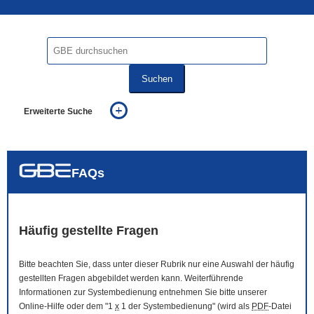
Suchen
Erweiterte Suche
... alle Worte
... eines der Worte
... genau diesen Ausdruck
auch in allen Texten suchen (Volltextsuche)
FAQs
auch Synonyme einbeziehen
auch ähnlich geschriebenes einbeziehen
Häufig gestellte Fragen
Bitte beachten Sie, dass unter dieser Rubrik nur eine Auswahl der häufig
gestellten Fragen abgebildet werden kann. Weiterführende
Informationen zur Systembedienung entnehmen Sie bitte unserer
Online
-Hilfe oder dem "1
x
1 der Systembedienung" (wird als
PDF
-Datei