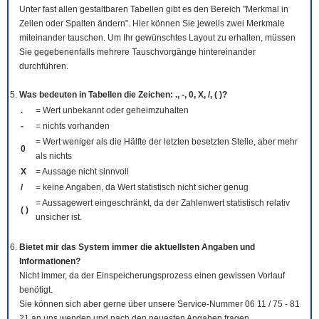
Unter fast allen gestaltbaren Tabellen gibt es den Bereich "Merkmal in
Zeilen oder Spalten ändern". Hier können Sie jeweils zwei Merkmale
miteinander tauschen. Um Ihr gewünschtes Layout zu erhalten, müssen
Sie gegebenenfalls mehrere Tauschvorgänge hintereinander
durchführen.
Was bedeuten in Tabellen die Zeichen: ., -, 0, X, /, ( )?
.
= Wert unbekannt oder geheimzuhalten
-
= nichts vorhanden
= Wert weniger als die Hälfte der letzten besetzten Stelle, aber mehr
0
als nichts
X
= Aussage nicht sinnvoll
/
= keine Angaben, da Wert statistisch nicht sicher genug
= Aussagewert eingeschränkt, da der Zahlenwert statistisch relativ
( )
unsicher ist.
Bietet mir das System immer die aktuellsten Angaben und
Informationen?
Nicht immer, da der Einspeicherungsprozess einen gewissen Vorlauf
benötigt.
Sie können sich aber gerne über unsere Service-Nummer 06 11 / 75 - 81
21 an uns wenden und nach den neuesten Angaben fragen.