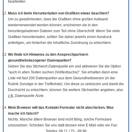
bearbeiten.
Muss ich beim Herunterladen von Grafiken etwas beachten?
Um zu gewährleisten, dass die Grafiken ohne großen Aufwand
wiederverwendet werden können, erscheinen sie in den
heruntergeladenen Dateien zum Teil ohne Überschrift. Wenn Sie viele
Grafiken herunterladen, sollten Sie daher jeweils einen Ausdruck
anfertigen, um hinterher die inhaltliche Zuordnung zu erleichtern.
Wo finde ich Hinweise zu den Ansprechpartnern
gesundheitsbezogener Datenquellen?
Geben Sie das Stichwort
Datenquelle
ein und aktivieren Sie die Option
"auch in allen Texten suchen (Volltextsuche)". Sie erhalten dann eine
Liste mit fast 200 Datenquellen aus dem Gesundheitswesen (in der
Rubrik
Sonstige
in der Trefferliste). Um diese zu verkürzen und damit die
Durchsicht zu erleichtern, können Sie weitere Stichwörter angeben, also
z.B.
Datenquelle Ärzte
.
Mein Browser will das Kontakt-Formular nicht abschicken. Was
mache ich falsch?
Nichts. Manche ältere Browser sind nicht fähig, solche Formulare
umzusetzen. Schicken Sie uns statt dessen eine E-Mail oder ein Fax:
Telefax: 06 11 / 75 - 89 96