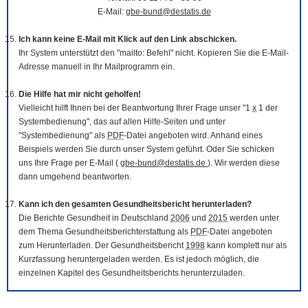
E-Mail:
gbe-bund@destatis.de
Ich kann keine E-Mail mit Klick auf den Link abschicken.
Ihr System unterstützt den "mailto: Befehl" nicht. Kopieren Sie die E-Mail-
Adresse manuell in Ihr Mailprogramm ein.
Die Hilfe hat mir nicht geholfen!
Vielleicht hilft Ihnen bei der Beantwortung Ihrer Frage unser "1
x
1 der
Systembedienung", das auf allen Hilfe-Seiten und unter
"Systembedienung" als
PDF
-Datei angeboten wird. Anhand eines
Beispiels werden Sie durch unser System geführt. Oder Sie schicken
uns Ihre Frage per E-Mail (
gbe-bund@destatis.de
). Wir werden diese
dann umgehend beantworten.
Kann ich den gesamten Gesundheitsbericht herunterladen?
Die Berichte Gesundheit in Deutschland
2006
und
2015
werden unter
dem Thema Gesundheitsberichterstattung als
PDF
-Datei angeboten
zum Herunterladen. Der Gesundheitsbericht
1998
kann komplett nur als
Kurzfassung heruntergeladen werden. Es ist jedoch möglich, die
einzelnen Kapitel des Gesundheitsberichts herunterzuladen.